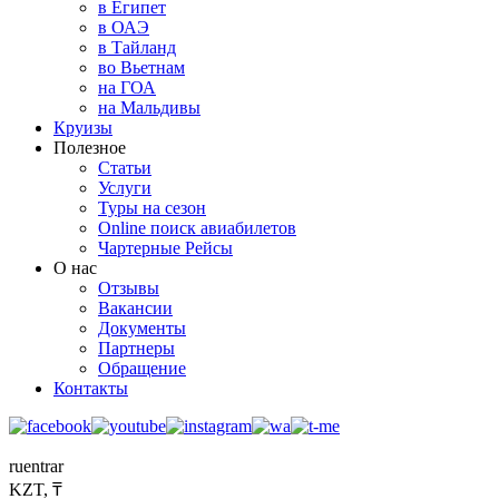
в Египет
в ОАЭ
в Тайланд
во Вьетнам
на ГОА
на Мальдивы
Круизы
Полезное
Статьи
Услуги
Туры на сезон
Online поиск авиабилетов
Чартерные Рейсы
О нас
Отзывы
Вакансии
Документы
Партнеры
Обращение
Контакты
ru
en
tr
ar
KZT, ₸