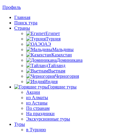
Профиль
Главная
Поиск тура
Страны
Египет
Турция
ОАЭ
Мальдивы
Казахстан
Доминикана
Тайланд
Вьетнам
Черногория
Индия
Горящие туры
Акции
из Алматы
из Астаны
По странам
На праздники
Экскурсионные туры
Туры
в Турцию