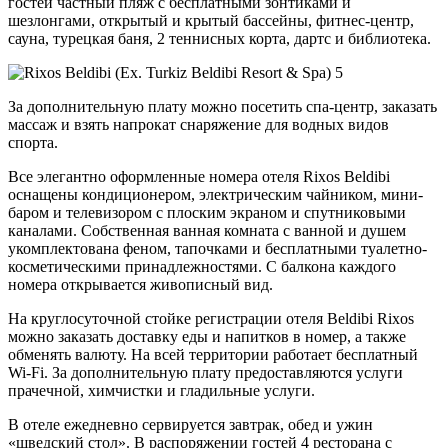
гостей частный пляж с бесплатными зонтиками и
шезлонгами, открытый и крытый бассейны, фитнес-центр,
сауна, турецкая баня, 2 теннисных корта, дартс и библиотека.
За дополнительную плату можно посетить спа-центр, заказать
массаж и взять напрокат снаряжение для водных видов
спорта.
Все элегантно оформленные номера отеля Rixos Beldibi
оснащены кондиционером, электрическим чайником, мини-
баром и телевизором с плоским экраном и спутниковыми
каналами. Собственная ванная комната с ванной и душем
укомплектована феном, тапочками и бесплатными туалетно-
косметическими принадлежностями. С балкона каждого
номера открывается живописный вид.
На круглосуточной стойке регистрации отеля Beldibi Rixos
можно заказать доставку еды и напитков в номер, а также
обменять валюту. На всей территории работает бесплатный
Wi-Fi. За дополнительную плату предоставляются услуги
прачечной, химчистки и гладильные услуги.
В отеле ежедневно сервируется завтрак, обед и ужин
«шведский стол». В распоряжении гостей 4 ресторана с