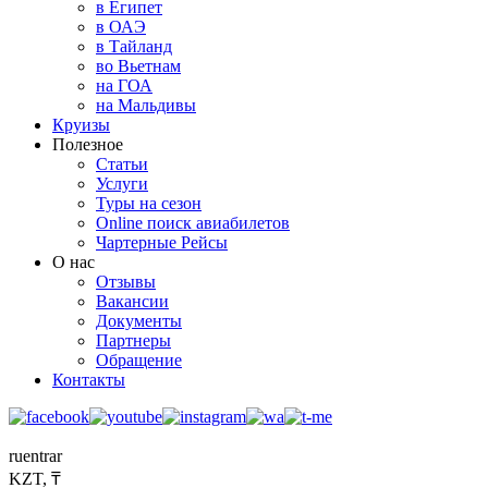
в Египет
в ОАЭ
в Тайланд
во Вьетнам
на ГОА
на Мальдивы
Круизы
Полезное
Статьи
Услуги
Туры на сезон
Online поиск авиабилетов
Чартерные Рейсы
О нас
Отзывы
Вакансии
Документы
Партнеры
Обращение
Контакты
ru
en
tr
ar
KZT, ₸