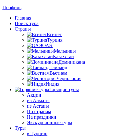
Профиль
Главная
Поиск тура
Страны
Египет
Турция
ОАЭ
Мальдивы
Казахстан
Доминикана
Тайланд
Вьетнам
Черногория
Индия
Горящие туры
Акции
из Алматы
из Астаны
По странам
На праздники
Экскурсионные туры
Туры
в Турцию