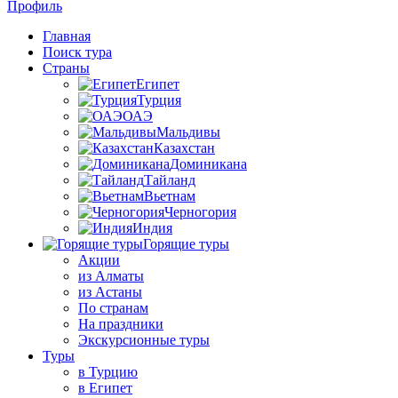
Профиль
Главная
Поиск тура
Страны
Египет
Турция
ОАЭ
Мальдивы
Казахстан
Доминикана
Тайланд
Вьетнам
Черногория
Индия
Горящие туры
Акции
из Алматы
из Астаны
По странам
На праздники
Экскурсионные туры
Туры
в Турцию
в Египет