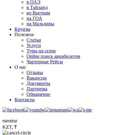
в ОАЭ
в Тайланд
во Вьетнам
на ГОА
на Мальдивы
Круизы
Полезное
Статьи
Услуги
Туры на сезон
Online поиск авиабилетов
Чартерные Рейсы
О нас
Отзывы
Вакансии
Документы
Партнеры
Обращение
Контакты
ru
en
tr
ar
KZT, ₸