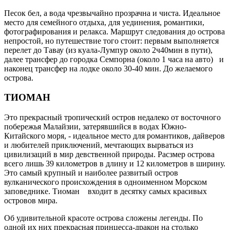
Песок бел, а вода чрезвычайно прозрачна и чиста. Идеальное
место для семейного отдыха, для уединения, романтики,
фотографирования и релакса. Маршрут следования до острова
непростой, но путешествие того стоит: первым выполняется
перелет до Тавау (из куала-Лумпур около 2ч40мин в пути),
далее трансфер до городка Семпорна (около 1 часа на авто) и
наконец трансфер на лодке около 30-40 мин. До желаемого
острова.
ТИОМАН
Это прекрасный тропический остров недалеко от восточного
побережья Малайзии, затерявшийся в водах Южно-
Китайского моря, - идеальное место для романтиков, дайверов
и любителей приключений, мечтающих вырваться из
цивилизаций в мир девственной природы. Расзмер острова
всего лишь 39 километров в длину и 12 километров в ширину.
Это самый крупный и наиболее развитый остров
вулканического происхождения в одноименном Морском
заповеднике. Тиоман входит в десятку самых красивых
островов мира.
Об удивительной красоте острова сложены легенды. По
одной их них прекрасная принцесса-дракон на столько