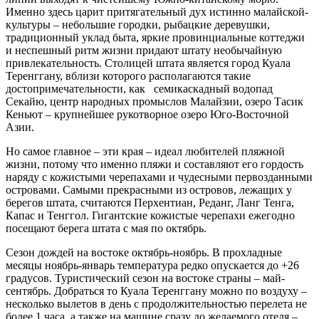
Именно здесь царит притягательный дух истинно малайской-
культуры – небольшие городки, рыбацкие деревушки,
традиционный уклад быта, яркие провинциальные коттеджи
и неспешный ритм жизни придают штату необычайную
привлекательность. Столицей штата является город Куала
Теренггану, вблизи которого располагаются такие
достопримечательности, как семикаскадный водопад
Секайю, центр народных промыслов Малайзии, озеро Тасик
Кеньют – крупнейшее рукотворное озеро Юго-Восточной
Азии.
Но самое главное – эти края – идеал любителей пляжной
жизни, потому что именно пляжи и составляют его гордость
наряду с кожистыми черепахами и чудесными первозданными
островами. Самыми прекрасными из островов, лежащих у
берегов штата, считаются Перхентиан, Реданг, Ланг Тенга,
Капас и Тенггол. Гигантские кожистые черепахи ежегодно
посещают берега штата с мая по октябрь.
Сезон дождей на востоке октябрь-ноябрь. В прохладные
месяцы ноябрь-январь температура редко опускается до +26
градусов. Туристический сезон на востоке страны – май-
сентябрь. Добраться то Куала Теренггану можно по воздуху –
несколько вылетов в день с продолжительностью перелета не
более 1 часа, а также на машине сразу до желаемого отеля –