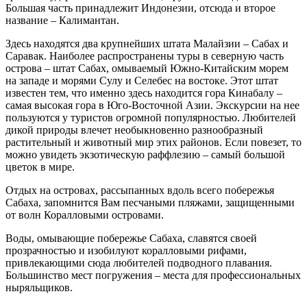
Большая часть принадлежит Индонезии, отсюда и второе
название – Калимантан.
Здесь находятся два крупнейших штата Малайзии – Сабах и
Саравак. Наиболее распространены туры в северную часть
острова – штат Сабах, омываемый Южно-Китайским морем
на западе и морями Сулу и Селебес на востоке. Этот штат
известен тем, что именно здесь находится гора Кинабалу –
самая высокая гора в Юго-Восточной Азии. Экскурсии на нее
пользуются у туристов огромной популярностью. Любителей
дикой природы влечет необыкновенно разнообразный
растительный и животный мир этих районов. Если повезет, то
можно увидеть экзотическую раффлезию – самый большой
цветок в мире.
Отдых на островах, рассыпанных вдоль всего побережья
Сабаха, запомнится Вам песчаными пляжами, защищенными
от волн Коралловыми островами.
Воды, омывающие побережье Сабаха, славятся своей
прозрачностью и изобилуют коралловыми рифами,
привлекающими сюда любителей подводного плавания.
Большинство мест погружения – места для профессиональных
ныряльщиков.