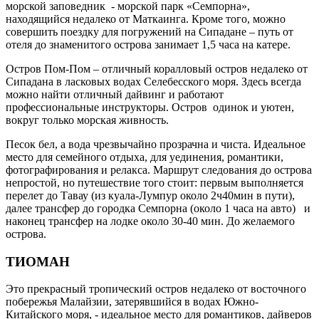
морской заповедник - морской парк «Семпорна»,
находящийся недалеко от Маткаинга. Кроме того, можно
совершить поездку для погружений на Сипадане – путь от
отеля до знаменитого острова занимает 1,5 часа на катере.
Остров Пом-Пом – отличный коралловый остров недалеко от
Сипадана в ласковых водах Селебесского моря. Здесь всегда
можно найти отличный дайвинг и работают
профессиональные инструкторы. Остров одинок и уютен,
вокруг только морская живность.
Песок бел, а вода чрезвычайно прозрачна и чиста. Идеальное
место для семейного отдыха, для уединения, романтики,
фотографирования и релакса. Маршрут следования до острова
непростой, но путешествие того стоит: первым выполняется
перелет до Тавау (из куала-Лумпур около 2ч40мин в пути),
далее трансфер до городка Семпорна (около 1 часа на авто) и
наконец трансфер на лодке около 30-40 мин. До желаемого
острова.
ТИОМАН
Это прекрасный тропический остров недалеко от восточного
побережья Малайзии, затерявшийся в водах Южно-
Китайского моря, - идеальное место для романтиков, дайверов