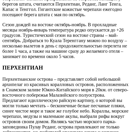
берегов штата, считаются Перхентиан, Реданг, Ланг Тенга,
Капас и Тенггол. Гигантские кожистые черепахи ежегодно
посещают берега штата с мая по октябрь.
Сезон дождей на востоке октябрь-ноябрь. В прохладные
месяцы ноябрь-январь температура редко опускается до +26
градусов. Туристический сезон на востоке страны – май-
сентябрь. Добраться то Куала Теренггану можно по воздуху –
несколько вылетов в день с продолжительностью перелета не
более 1 часа, а также на машине сразу до желаемого отеля –
занимает по времени около 5 часов.
ПЕРХЕНТИАН
Перхентианские острова – представляет собой небольшой
архипелаг из красивых коралловых островов, расположенных
в Сиамском заливе Южно-Китайского моря в 20км. от северо-
восточного побережья Малазийского полуострова.
Предлагают идиллическую райскую картину, о которой вы
могли только мечтать – бесконечные белые песчаные пляжи,
синее чистое море и такое же голубое небо. Кораллы, морские
черепахи, медузы и маленькие акулы, выбрали рифы вокруг
островов своим домом. Являясь частью морского парка-
заповедника Пулау Реданг, острова привлекают не только