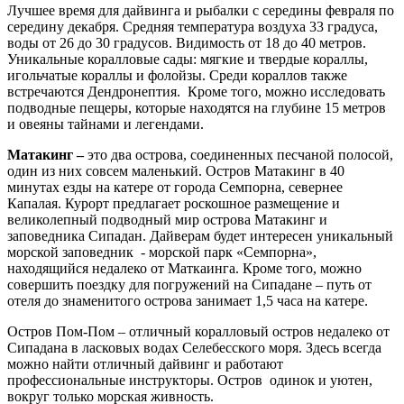
Лучшее время для дайвинга и рыбалки с середины февраля по
середину декабря. Средняя температура воздуха 33 градуса,
воды от 26 до 30 градусов. Видимость от 18 до 40 метров.
Уникальные коралловые сады: мягкие и твердые кораллы,
игольчатые кораллы и фолойзы. Среди кораллов также
встречаются Дендронептия. Кроме того, можно исследовать
подводные пещеры, которые находятся на глубине 15 метров
и овеяны тайнами и легендами.
Матакинг –
это два острова, соединенных песчаной полосой,
один из них совсем маленький. Остров Матакинг в 40
минутах езды на катере от города Семпорна, севернее
Капалая. Курорт предлагает роскошное размещение и
великолепный подводный мир острова Матакинг и
заповедника Сипадан. Дайверам будет интересен уникальный
морской заповедник - морской парк «Семпорна»,
находящийся недалеко от Маткаинга. Кроме того, можно
совершить поездку для погружений на Сипадане – путь от
отеля до знаменитого острова занимает 1,5 часа на катере.
Остров Пом-Пом – отличный коралловый остров недалеко от
Сипадана в ласковых водах Селебесского моря. Здесь всегда
можно найти отличный дайвинг и работают
профессиональные инструкторы. Остров одинок и уютен,
вокруг только морская живность.