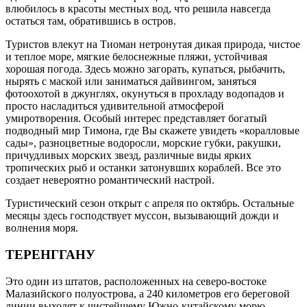
влюбилось в красоты местных вод, что решила навсегда
остаться там, обратившись в остров.
Туристов влекут на Тиоман нетронутая дикая природа, чистое
и теплое море, мягкие белоснежные пляжи, устойчивая
хорошая погода. Здесь можно загорать, купаться, рыбачить,
нырять с маской или заниматься дайвингом, заняться
фотоохотой в джунглях, окунуться в прохладу водопадов и
просто насладиться удивительной атмосферой
умиротворения. Особый интерес представляет богатый
подводный мир Тимона, где Вы скажете увидеть «коралловые
сады», разноцветные водоросли, морские губки, ракушки,
причудливых морских звезд, различные виды ярких
тропических рыб и останки затонувших кораблей. Все это
создает невероятно романтический настрой.
Туристический сезон открыт с апреля по октябрь. Остальные
месяцы здесь господствует муссон, вызывающий дожди и
волнения моря.
ТЕРЕНГГАНУ
Это один из штатов, расположенных на северо-востоке
Малазийского полуострова, а 240 километров его береговой
линии выходят к чистейшему Южно-китайскому морю.