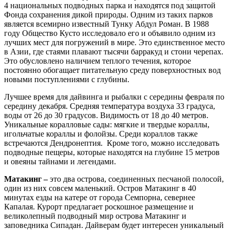
4 национальных подводных парка и находятся под защитой
Фонда сохранения дикой природы. Одним из таких парков
является всемирно известный Тунку Абдул Роман. В 1988
году Общество Кусто исследовало его и объявило одним из
лучших мест для погружений в мире. Это единственное место
в Азии, где стаями плавают тысячи барракуд и стони черепах.
Это обусловлено наличием теплого течения, которое
постоянно обогащает питательную среду поверхностных вод
новыми поступлениями с глубины.
Лучшее время для дайвинга и рыбалки с середины февраля по
середину декабря. Средняя температура воздуха 33 градуса,
воды от 26 до 30 градусов. Видимость от 18 до 40 метров.
Уникальные коралловые сады: мягкие и твердые кораллы,
игольчатые кораллы и фолойзы. Среди кораллов также
встречаются Дендронептия. Кроме того, можно исследовать
подводные пещеры, которые находятся на глубине 15 метров
и овеяны тайнами и легендами.
Матакинг –
это два острова, соединенных песчаной полосой,
один из них совсем маленький. Остров Матакинг в 40
минутах езды на катере от города Семпорна, севернее
Капалая. Курорт предлагает роскошное размещение и
великолепный подводный мир острова Матакинг и
заповедника Сипадан. Дайверам будет интересен уникальный