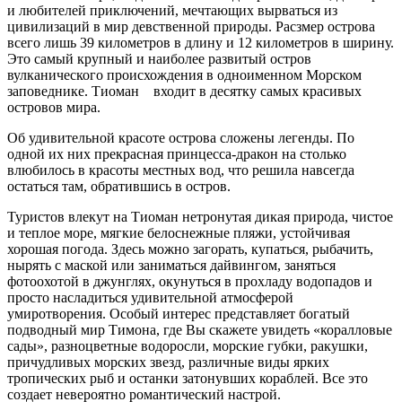
и любителей приключений, мечтающих вырваться из
цивилизаций в мир девственной природы. Расзмер острова
всего лишь 39 километров в длину и 12 километров в ширину.
Это самый крупный и наиболее развитый остров
вулканического происхождения в одноименном Морском
заповеднике. Тиоман входит в десятку самых красивых
островов мира.
Об удивительной красоте острова сложены легенды. По
одной их них прекрасная принцесса-дракон на столько
влюбилось в красоты местных вод, что решила навсегда
остаться там, обратившись в остров.
Туристов влекут на Тиоман нетронутая дикая природа, чистое
и теплое море, мягкие белоснежные пляжи, устойчивая
хорошая погода. Здесь можно загорать, купаться, рыбачить,
нырять с маской или заниматься дайвингом, заняться
фотоохотой в джунглях, окунуться в прохладу водопадов и
просто насладиться удивительной атмосферой
умиротворения. Особый интерес представляет богатый
подводный мир Тимона, где Вы скажете увидеть «коралловые
сады», разноцветные водоросли, морские губки, ракушки,
причудливых морских звезд, различные виды ярких
тропических рыб и останки затонувших кораблей. Все это
создает невероятно романтический настрой.