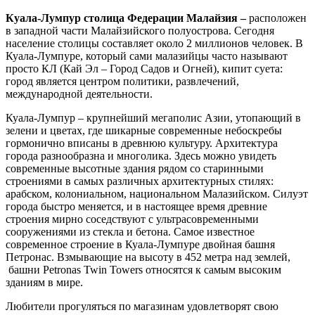
Куала-Лумпур столица Федерации Малайзия –
расположен
в западной части Малайзийского полуострова. Сегодня
население столицы составляет около 2 миллионов человек. В
Куала-Лумпуре, который сами малазийцы часто называют
просто КЛ (Кай Эл – Город Садов и Огней), кипит суета:
город является центром политики, развлечений,
международной деятельности.
Куала-Лумпур – крупнейший мегаполис Азии, утопающий в
зелени и цветах, где шикарные современные небоскребы
гормонично вписаны в древнюю культуру. Архитектура
города разнообразна и многолика. Здесь можно увидеть
современные высотные здания рядом со старинными
строениями в самых различных архитектурных стилях:
арабском, колониальном, национальном Малазийском. Силуэт
города быстро меняется, и в настоящее время древние
строения мирно соседствуют с ультрасовременными
сооружениями из стекла и бетона. Самое известное
современное строение в Куала-Лумпуре двойная башня
Петронас. Взмывающие на высоту в 452 метра над землей,
башни Petronas Twin Towers относятся к самым высоким
зданиям в мире.
Любители прогуляться по магазинам удовлетворят свою