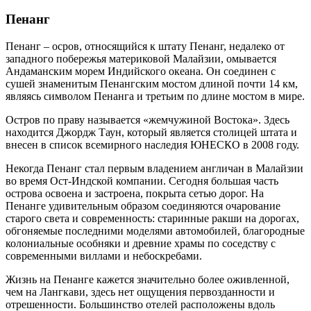
Пенанг
Пенанг – осров, относящийся к штату Пенанг, недалеко от
западного побережья материковой Малайзии, омывается
Андаманским морем Индийского океана. Он соединен с
сушей знаменитым Пенангским мостом длиной почти 14 км,
являясь символом Пенанга и третьим по длине мостом в мире.
Остров по праву называется «жемчужиной Востока». Здесь
находится Джордж Таун, который является столицей штата и
внесен в список всемирного наследия ЮНЕСКО в 2008 году.
Некогда Пенанг стал первым владением англичан в Малайзии
во время Ост-Индской компании. Сегодня большая часть
острова освоена и застроена, покрыта сетью дорог. На
Пенанге удивительным образом соединяются очарование
старого света и современность: старинные ракши на дорогах,
обгоняемые последними моделями автомобилей, благородные
колониальные особняки и древние храмы по соседству с
современными виллами и небоскребами.
Жизнь на Пенанге кажется значительно более оживленной,
чем на Лангкави, здесь нет ощущения первозданности и
отрешенности. Большинство отелей расположены вдоль