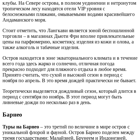
клубы. На Севере острова, в полном уединении и нетронутом
тропическом лесу находятся отели VIP уровня с
белоснежными пляжами, омываемыми водами красивейшего
Андаманского моря.
Стоит отметить, что Лангкави является зоной беспошлинной
торговли – в магазинах Дьюти Фри вполне привлекательные
цены на парфюмерию, косметику, изделия из кожи и олова, а
также алкоголь и табачные изделия.
Остров находится в зоне экваториального климата и в течение
всего года здесь жарко и солнечно, отличная погода
прекрасно подходит для пляжного отдыха в любое время.
Принято считать, что сухой и высокий сезон в период с
ноября по апрель. В это время дождей практически не бывает.
Теоретически выделяется дождливый сезон, который длится в
период с сентября по ноябрь. В этот период могут быть
ливневые дожди по несколько раз в день.
Барнео
Туры на Барнео
– это третий по величине в мире остров с
уникальной флорой и фауной. Остров Барнео поделен между
тремя государствами: Малайзией, Брунеем и Индонезией.