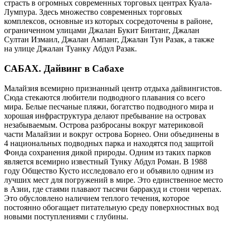
страсть в огромных современных торговых центрах Куала-
Лумпура. Здесь множество современных торговых
комплексов, основные из которых сосредоточены в районе,
ограниченном улицами Джалан Букит Бинтанг, Джалан
Султан Измаил, Джалан Ампанг, Джалан Тун Разак, а также
на улице Джалан Туанку Абдул Разак.
САБАХ.
Дайвинг в Сабахе
Малайзия всемирно признанный центр отдыха дайвингистов.
Сюда стекаются любители подводного плавания со всего
мира. Белые песчаные пляжи, богатство подводного мира и
хорошая инфраструктура делают пребывание на островах
незабываемым. Острова разбросаны вокруг материковой
части Малайзии и вокруг острова Борнео. Они объединены в
4 национальных подводных парка и находятся под защитой
Фонда сохранения дикой природы. Одним из таких парков
является всемирно известный Тунку Абдул Роман. В 1988
году Общество Кусто исследовало его и объявило одним из
лучших мест для погружений в мире. Это единственное место
в Азии, где стаями плавают тысячи барракуд и стони черепах.
Это обусловлено наличием теплого течения, которое
постоянно обогащает питательную среду поверхностных вод
новыми поступлениями с глубины.