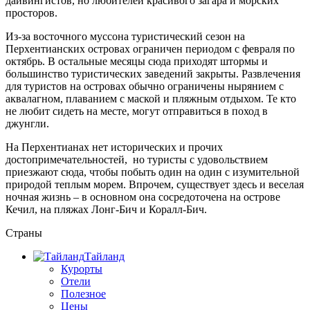
дайвингистов, но любителей красивого загара и морских
просторов.
Из-за восточного муссона туристический сезон на
Перхентианских островах ограничен периодом с февраля по
октябрь. В остальные месяцы сюда приходят штормы и
большинство туристических заведений закрыты. Развлечения
для туристов на островах обычно ограничены нырянием с
аквалагном, плаванием с маской и пляжным отдыхом. Те кто
не любит сидеть на месте, могут отправиться в поход в
джунгли.
На Перхентианах нет исторических и прочих
достопримечательностей, но туристы с удовольствием
приезжают сюда, чтобы побыть один на один с изумительной
природой теплым морем. Впрочем, существует здесь и веселая
ночная жизнь – в основном она сосредоточена на острове
Кечил, на пляжах Лонг-Бич и Коралл-Бич.
Страны
Тайланд
Курорты
Отели
Полезное
Цены