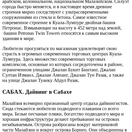
арабском, колониальном, национальном Малазийском. Силуэт
города быстро меняется, и в настоящее время древние
строения мирно соседствуют с ультрасовременными
сооружениями из стекла и бетона. Самое известное
современное строение в Куала-Лумпуре двойная башня
Петронас. Взмывающие на высоту в 452 метра над землей,
башни Petronas Twin Towers относятся к самым высоким
зданиям в мире.
Любители прогуляться по магазинам удовлетворят свою
страсть в огромных современных торговых центрах Куала-
Лумпура. Здесь множество современных торговых
комплексов, основные из которых сосредоточены в районе,
ограниченном улицами Джалан Букит Бинтанг, Джалан
Султан Измаил, Джалан Ампанг, Джалан Тун Разак, а также
на улице Джалан Туанку Абдул Разак.
САБАХ.
Дайвинг в Сабахе
Малайзия всемирно признанный центр отдыха дайвингистов.
Сюда стекаются любители подводного плавания со всего
мира. Белые песчаные пляжи, богатство подводного мира и
хорошая инфраструктура делают пребывание на островах
незабываемым. Острова разбросаны вокруг материковой
части Малайзии и вокруг острова Борнео. Они объединены в