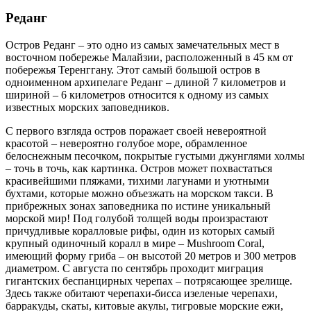
Реданг
Остров Реданг – это одно из самых замечательных мест в
восточном побережье Малайзии, расположенный в 45 км от
побережья Теренггану. Этот самый большой остров в
одноименном архипелаге Реданг – длиной 7 километров и
шириной – 6 километров относится к одному из самых
известных морских заповедников.
С первого взгляда остров поражает своей невероятной
красотой – невероятно голубое море, обрамленное
белоснежным песочком, покрытые густыми джунглями холмы
– точь в точь, как картинка. Остров может похвастаться
красивейшими пляжами, тихими лагунами и уютными
бухтами, которые можно объезжать на морском такси. В
прибрежных зонах заповедника по истине уникальный
морской мир! Под голубой толщей воды произрастают
причудливые коралловые рифы, один из которых самый
крупный одиночный коралл в мире – Mushroom Coral,
имеющий форму гриба – он высотой 20 метров и 300 метров
диаметром. С августа по сентябрь проходит миграция
гигантских беспанцирных черепах – потрясающее зрелище.
Здесь также обитают черепахи-бисса изеленые черепахи,
барракуды, скаты, китовые акулы, тигровые морские ежи,