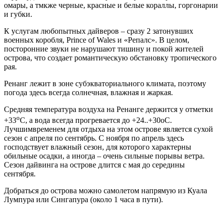
омары, а тмкже черные, красные и белые кораллы, горгонарии
и губки.
К услугам любопытных дайверов – сразу 2 затонувших
военных коробля, Prince of Wales и «Репалс». В целом,
посторонние звуки не нарушают тишину и покой жителей
острова, что создает романтическую обстановку тропического
рая.
Ренанг лежит в зоне субэкваториального климата, поэтому
погода здесь всегда солнечная, влажная и жаркая.
Средняя температура воздуха на Ренанге держится у отметки
о
+33
С, а вода всегда прогревается до +24..+30оС.
Лучшимвременем для отдыха на этом острове является сухой
сезон с апреля по сентябрь. С ноября по апрель здесь
господствует влажный сезон, для которого характерны
обильные осадки, а иногда – очень сильные порывы ветра.
Сезон дайвинга на острове длится с мая до середины
сентября.
Добраться до острова можно самолетом напрямую из Куала
Лумпура или Сингапура (около 1 часа в пути).