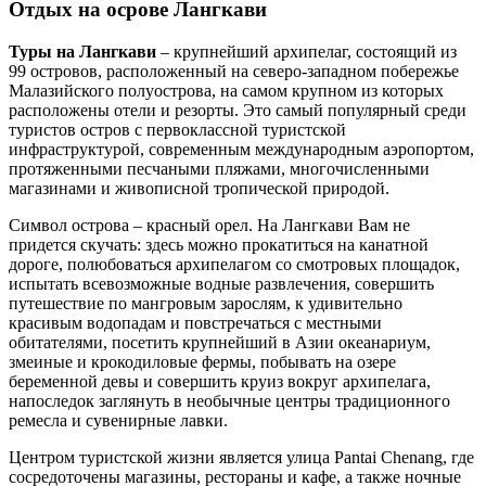
Отдых на осрове Лангкави
Туры на Лангкави
– крупнейший архипелаг, состоящий из
99 островов, расположенный на северо-западном побережье
Малазийского полуострова, на самом крупном из которых
расположены отели и резорты. Это самый популярный среди
туристов остров с первоклассной туристской
инфраструктурой, современным международным аэропортом,
протяженными песчаными пляжами, многочисленными
магазинами и живописной тропической природой.
Символ острова – красный орел. На Лангкави Вам не
придется скучать: здесь можно прокатиться на канатной
дороге, полюбоваться архипелагом со смотровых площадок,
испытать всевозможные водные развлечения, совершить
путешествие по мангровым зарослям, к удивительно
красивым водопадам и повстречаться с местными
обитателями, посетить крупнейший в Азии океанариум,
змеиные и крокодиловые фермы, побывать на озере
беременной девы и совершить круиз вокруг архипелага,
напоследок заглянуть в необычные центры традиционного
ремесла и сувенирные лавки.
Центром туристской жизни является улица Pantai Chenang, где
сосредоточены магазины, рестораны и кафе, а также ночные