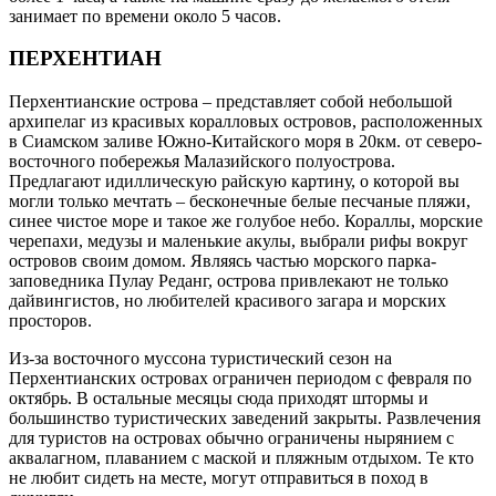
занимает по времени около 5 часов.
ПЕРХЕНТИАН
Перхентианские острова – представляет собой небольшой
архипелаг из красивых коралловых островов, расположенных
в Сиамском заливе Южно-Китайского моря в 20км. от северо-
восточного побережья Малазийского полуострова.
Предлагают идиллическую райскую картину, о которой вы
могли только мечтать – бесконечные белые песчаные пляжи,
синее чистое море и такое же голубое небо. Кораллы, морские
черепахи, медузы и маленькие акулы, выбрали рифы вокруг
островов своим домом. Являясь частью морского парка-
заповедника Пулау Реданг, острова привлекают не только
дайвингистов, но любителей красивого загара и морских
просторов.
Из-за восточного муссона туристический сезон на
Перхентианских островах ограничен периодом с февраля по
октябрь. В остальные месяцы сюда приходят штормы и
большинство туристических заведений закрыты. Развлечения
для туристов на островах обычно ограничены нырянием с
аквалагном, плаванием с маской и пляжным отдыхом. Те кто
не любит сидеть на месте, могут отправиться в поход в