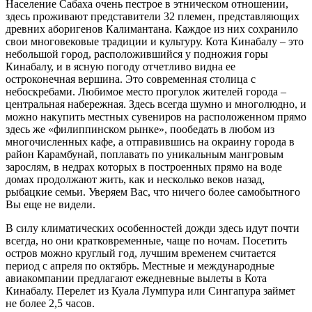
Население Сабаха очень пестрое в этническом отношении,
здесь проживают представители 32 племен, представляющих
древних аборигенов Калимантана. Каждое из них сохранило
свои многовековые традиции и культуру. Кота Кинабалу – это
небольшой город, расположившийся у подножия горы
Кинабалу, и в ясную погоду отчетливо видна ее
остроконечная вершина. Это современная столица с
небоскребами. Любимое место прогулок жителей города –
центральная набережная. Здесь всегда шумно и многолюдно, и
можно накупить местных сувениров на расположенном прямо
здесь же «филиппинском рынке», пообедать в любом из
многочисленных кафе, а отправившись на окраину города в
район Карамбунай, поплавать по уникальным мангровым
зарослям, в недрах которых в построенных прямо на воде
домах продолжают жить, как и несколько веков назад,
рыбацкие семьи. Уверяем Вас, что ничего более самобытного
Вы еще не видели.
В силу климатических особенностей дожди здесь идут почти
всегда, но они кратковременные, чаще по ночам. Посетить
остров можно круглый год, лучшим временем считается
период с апреля по октябрь. Местные и международные
авиакомпании предлагают ежедневные вылеты в Кота
Кинабалу. Перелет из Куала Лумпура или Сингапура займет
не более 2,5 часов.