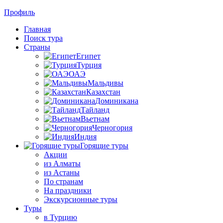
Профиль
Главная
Поиск тура
Страны
Египет
Турция
ОАЭ
Мальдивы
Казахстан
Доминикана
Тайланд
Вьетнам
Черногория
Индия
Горящие туры
Акции
из Алматы
из Астаны
По странам
На праздники
Экскурсионные туры
Туры
в Турцию