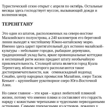
Туристический сезон открыт с апреля по октябрь. Остальные
месяцы здесь господствует муссон, вызывающий дожди и
волнения моря.
ТЕРЕНГГАНУ
Это один из штатов, расположенных на северо-востоке
Малазийского полуострова, а 240 километров его береговой
линии выходят к чистейшему Южно-китайскому морю.
Именно здесь царит притягательный дух истинно малайской-
культуры – небольшие городки, рыбацкие деревушки,
традиционный уклад быта, яркие провинциальные коттеджи
и неспешный ритм жизни придают штату необычайную
привлекательность. Столицей штата является город Куала
Теренггану, вблизи которого располагаются такие
достопримечательности, как семикаскадный водопад
Секайю, центр народных промыслов Малайзии, озеро Тасик
Кеньют – крупнейшее рукотворное озеро Юго-Восточной
Азии.
Но самое главное – эти края – идеал любителей пляжной
жизни, потому что именно пляжи и составляют его гордость
наряду с кожистыми черепахами и чудесными первозданными
островами. Самыми прекрасными из островов, лежащих у