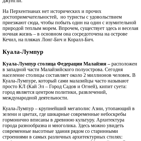
джунгли.
На Перхентианах нет исторических и прочих
достопримечательностей, но туристы с удовольствием
приезжают сюда, чтобы побыть один на один с изумительной
природой теплым морем. Впрочем, существует здесь и веселая
ночная жизнь – в основном она сосредоточена на острове
Кечил, на пляжах Лонг-Бич и Коралл-Бич.
Куала-Лумпур
Куала-Лумпур столица Федерации Малайзия –
расположен
в западной части Малайзийского полуострова. Сегодня
население столицы составляет около 2 миллионов человек. В
Куала-Лумпуре, который сами малазийцы часто называют
просто КЛ (Кай Эл – Город Садов и Огней), кипит суета:
город является центром политики, развлечений,
международной деятельности.
Куала-Лумпур – крупнейший мегаполис Азии, утопающий в
зелени и цветах, где шикарные современные небоскребы
гормонично вписаны в древнюю культуру. Архитектура
города разнообразна и многолика. Здесь можно увидеть
современные высотные здания рядом со старинными
строениями в самых различных архитектурных стилях: