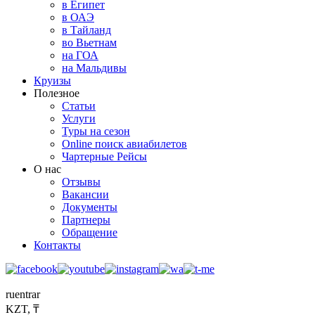
в Египет
в ОАЭ
в Тайланд
во Вьетнам
на ГОА
на Мальдивы
Круизы
Полезное
Статьи
Услуги
Туры на сезон
Online поиск авиабилетов
Чартерные Рейсы
О нас
Отзывы
Вакансии
Документы
Партнеры
Обращение
Контакты
ru
en
tr
ar
KZT, ₸