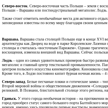
Северо-восток
. Северо-восточная часть Польши – земля с во
Польши – Варшава или постиндустриальный мегаполис Лодзь.
Также стоит отметить необычайные места для активного отды
заповедники известны по всему миру благодаря своим ценным
Варшава.
Варшава стала столицей Польши еще в конце XVI век
архитектуры как Дворец на воде в парке Королевские Лазенки
столицы и считалась «восточным Парижем». Однако трагическ
восхищения, изменила внешний вид Варшавы. Сейчас польская 
Лодзь
– один из самых удивительных примеров быстро развива
мегаполис и главный центр текстильной промышленности. Пан
центром польского искусства кинематографии. Киношкола с
Кроме того, в Лодзи постоянно кипит бурная ночная жизнь –
Северо-запад
. Белые песчаные пляжи и готические замки – ти
Второй мировой войны и общественным движением «Солидарнос
реликвий. В Познани, блистательной столице этого региона, н
Гданьск.
У этого города необычная история – на протяжении в
город приобрел статус самого большого порта Балтийского мор
немцев, именно здесь прозвучали первые выстрелы знаменующ