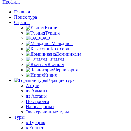
Профиль
Главная
Поиск тура
Страны
Египет
Турция
ОАЭ
Мальдивы
Казахстан
Доминикана
Тайланд
Вьетнам
Черногория
Индия
Горящие туры
Акции
из Алматы
из Астаны
По странам
На праздники
Экскурсионные туры
Туры
в Турцию
в Египет