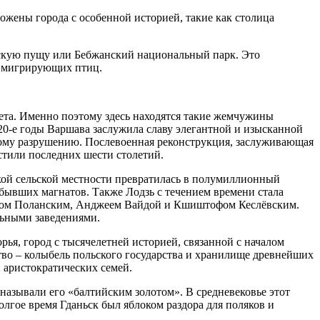
ожены города с особенной историей, такие как столица
жскую пущу или Бебжанский национальный парк. Это
м мигрирующих птиц.
вета. Именно поэтому здесь находятся такие жемчужины
20-е годы Варшава заслужила славу элегантной и изысканной
ому разрушению. Послевоенная реконструкция, заслуживающая
стили последних шести столетий.
кой сельской местности превратилась в полумиллионный
бывших магнатов. Также Лодзь с течением времени стала
аном Поланским, Анджеем Вайдой и Кшиштофом Кеслёвским.
льными заведениями.
рья, город с тысячелетней историей, связанной с началом
о – колыбель польского государства и хранилище древнейших
 аристократических семей.
называли его «балтийским золотом». В средневековье этот
олгое время Гданьск был яблоком раздора для поляков и