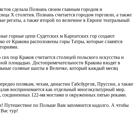
Пястов сделала Познань своим главным городом и
нца X столетия. Познань считается городом торговли, а также
е регаты, а также второй по величине в Европе театральный
ные горные цепи Судетских м Карпатских гор создают
ко от Кракова расположены горы Татры, которые славятся
ториями.
 сих пор Краков считается столицей польского искусства и
чной площадью. Достопримечательности Кракова входят в
льные соляные шахты в Величке, который каждый месяц
ередно полякам, чехам, династии Габсбургов, Пруссии, а также
цлав воспринимается как отдельный многокультурный мир.
, соединенных 122-мя мостами и окруженных пятью реками.
и! Путешествие по Польше Вам запомнится надолго. А чтобы
Вас тур!