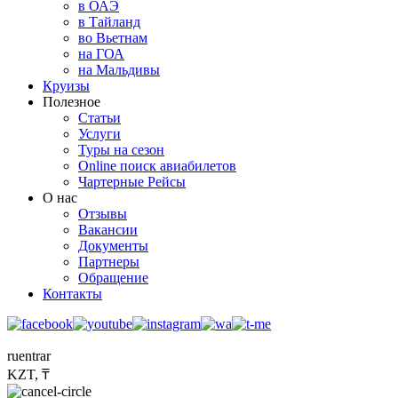
в ОАЭ
в Тайланд
во Вьетнам
на ГОА
на Мальдивы
Круизы
Полезное
Статьи
Услуги
Туры на сезон
Online поиск авиабилетов
Чартерные Рейсы
О нас
Отзывы
Вакансии
Документы
Партнеры
Обращение
Контакты
ru
en
tr
ar
KZT, ₸