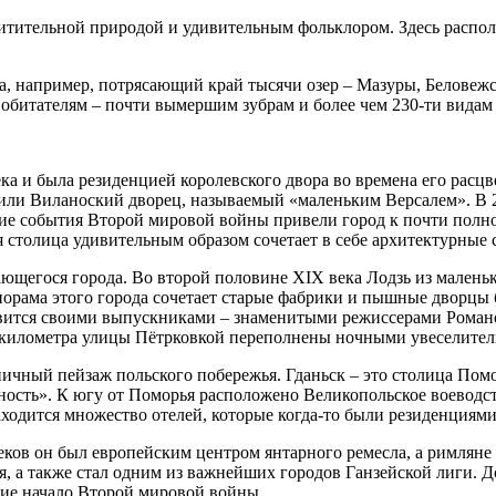
схитительной природой и удивительным фольклором. Здесь распол
ха, например, потрясающий край тысячи озер – Мазуры, Белове
 обитателям – почти вымершим зубрам и более чем 230-ти вида
а и была резиденцией королевского двора во времена его расц
 или Виланоский дворец, называемый «маленьким Версалем». В 
ие события Второй мировой войны привели город к почти полн
столица удивительным образом сочетает в себе архитектурные 
ющегося города. Во второй половине XIX века Лодзь из малень
орама этого города сочетает старые фабрики и пышные дворцы 
лавится своими выпускниками – знаменитыми режиссерами Ром
 4 километра улицы Пётрковкой переполнены ночными увеселите
пичный пейзаж польского побережья. Гданьск – это столица Помо
ть». К югу от Поморья расположено Великопольское воеводств
аходится множество отелей, которые когда-то были резиденциями
еков он был европейским центром янтарного ремесла, а римляне 
я, а также стал одним из важнейших городов Ганзейской лиги. Д
ие начало Второй мировой войны.