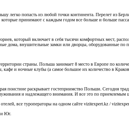
ьшу легко попасть из любой точки континента. Перелет из Берл
ов, которые принимают с каждым годом все больше и больше пасс
риев, который включает в себя тысячи комфортных мест, располо
нные дома, внушительные замки или дворцы, оборудованные по п
рритории страны. Польша занимает 8 место в Европе по количес
 кафе и ночные клубы (а самое большое их количество в Краков
оторая поистине раскрывает гостеприимство Польши. Сегодня тра
служивания и надлежащего внимания. И все это по приемлемым 
 и Юг.