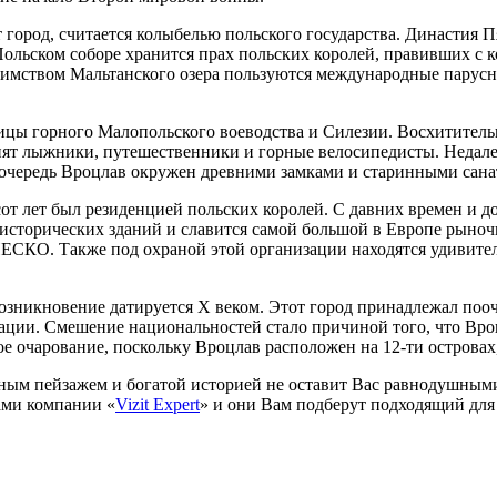
т город, считается колыбелью польского государства. Династия 
ольском соборе хранится прах польских королей, правивших с ко
имством Мальтанского озера пользуются международные парусны
цы горного Малопольского воеводства и Силезии. Восхититель
нят лыжники, путешественники и горные велосипедисты. Недале
чередь Вроцлав окружен древними замками и старинными сана
от лет был резиденцией польских королей. С давних времен и до
 исторических зданий и славится самой большой в Европе рыно
ЕСКО. Также под охраной этой организации находятся удивите
озникновение датируется X веком. Этот город принадлежал пооч
ации. Смешение национальностей стало причиной того, что Вро
 очарование, поскольку Вроцлав расположен на 12-ти островах
пным пейзажем и богатой историей не оставит Вас равнодушным
ами компании «
Vizit Expert
» и они Вам подберут подходящий для 