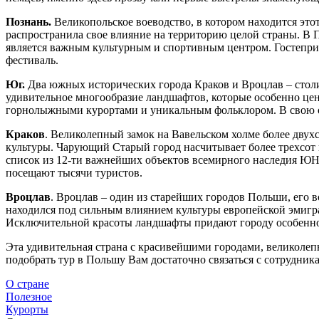
Познань.
Великопольское воеводство, в котором находится это
распространила свое влияние на территорию целой страны. В П
является важным культурным и спортивным центром. Гостепри
фестиваль.
Юг.
Два южных исторических города Краков и Вроцлав – столи
удивительное многообразие ландшафтов, которые особенно це
горнолыжными курортами и уникальным фольклором. В свою о
Краков
. Великолепный замок на Вавельском холме более двухс
культуры. Чарующий Старый город насчитывает более трехсот
список из 12-ти важнейших объектов всемирного наследия ЮН
посещают тысячи туристов.
Вроцлав
. Вроцлав – один из старейших городов Польши, его в
находился под сильным влиянием культуры европейской эмигр
Исключительной красоты ландшафты придают городу особенное
Эта удивительная страна с красивейшими городами, великоле
подобрать тур в Польшу Вам достаточно связаться с сотрудник
О стране
Полезное
Курорты