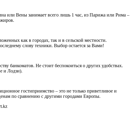
ина или Вены занимает всего лишь 1 час, из Парижа или Рима –
ажиров.
женных как в городах, так и в сельской местности.
оследнему слову техники. Выбор остается за Вами!
тву банкоматов. Не стоит беспокоиться о других удобствах.
е и Лодзи).
диционное гостиприимство – это не только приветливое и
ценам по сравнению с другими городами Европы.