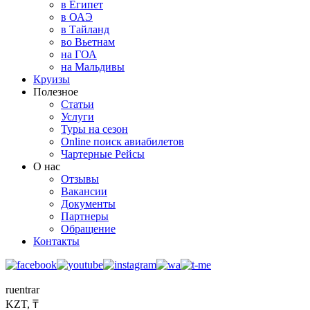
в Египет
в ОАЭ
в Тайланд
во Вьетнам
на ГОА
на Мальдивы
Круизы
Полезное
Статьи
Услуги
Туры на сезон
Online поиск авиабилетов
Чартерные Рейсы
О нас
Отзывы
Вакансии
Документы
Партнеры
Обращение
Контакты
ru
en
tr
ar
KZT, ₸