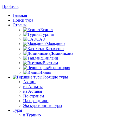
Профиль
Главная
Поиск тура
Страны
Египет
Турция
ОАЭ
Мальдивы
Казахстан
Доминикана
Тайланд
Вьетнам
Черногория
Индия
Горящие туры
Акции
из Алматы
из Астаны
По странам
На праздники
Экскурсионные туры
Туры
в Турцию