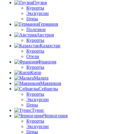
Грузия
Курорты
Экскурсии
Цены
Германия
Полезное
Австрия
Курорты
Казахстан
Курорты
Отели
Франция
Курорты
Кипр
Мальта
Маврикия
Сейшелы
Курорты
Экскурсии
Цены
Тунис
Черногория
Курорты
Экскурсии
Цены