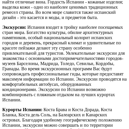
найти отличные вина. Гордость Испании - кожаные изделия;
выделка кожи - одно из наиболее ценимых традиционных
ремесел страны. Во всем мире славится также испанский
дизайн - это касается и моды, и предметов быта.
Экскурсии:
Испания входит в тройку наиболее посещаемых
стран мира. Богатство культуры, обилие архитектурных
памятников, особый национальный колорит испанских
городов и деревень, прекрасный климат и удивительные по
красоте пейзажи делают эту страну особенно
привлекательной для туристов. Увлекательные экскурсии для
знакомства с основными достопримечательностями городов-
музеев Барселоны, Мадрида, Толедо, Севильи, Кордобы,
Гранады. Во время экскурсионных программ Вас будут
сопровождать профессиональные гиды, которые предоставят
максимум информации по Испании. Экскурсии проводятся на
комфортабельных автобусах, оборудованных
кондиционерами. Экскурсии по Испании возможно
комбинировать с пляжным отдыхом на лучших курортах
Испании.
Курорты Испании:
Коста Брава и Коста Дорада, Коста
Бланка, Коста дель Соль, на Балеарских и Канарских
островах. Благодаря удобному географическому положению
Испании, экскурсии можно совершать и по территории