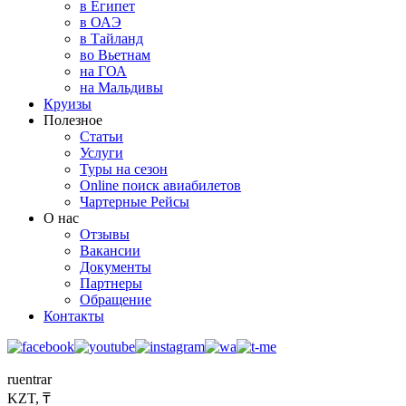
в Египет
в ОАЭ
в Тайланд
во Вьетнам
на ГОА
на Мальдивы
Круизы
Полезное
Статьи
Услуги
Туры на сезон
Online поиск авиабилетов
Чартерные Рейсы
О нас
Отзывы
Вакансии
Документы
Партнеры
Обращение
Контакты
ru
en
tr
ar
KZT, ₸