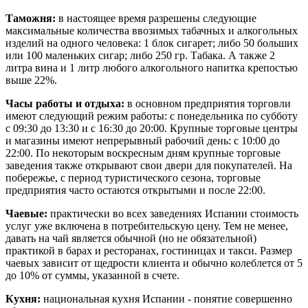
Таможня:
в настоящее время разрешены следующие
максимальные количества ввозимых табачных и алкогольных
изделий на одного человека: 1 блок сигарет; либо 50 больших
или 100 маленьких сигар; либо 250 гр. Табака. А также 2
литра вина и 1 литр любого алкогольного напитка крепостью
выше 22%.
Часы работы и отдыха:
в основном предприятия торговли
имеют следующий режим работы: с понедельника по субботу
с 09:30 до 13:30 и с 16:30 до 20:00. Крупные торговые центры
и магазины имеют непрерывный рабочий день: с 10:00 до
22:00. По некоторым воскресным дням крупные торговые
заведения также открывают свои двери для покупателей. На
побережье, с период туристического сезона, торговые
предприятия часто остаются открытыми и после 22:00.
Чаевые:
практически во всех заведениях Испании стоимость
услуг уже включена в потребительскую цену. Тем не менее,
давать на чай является обычной (но не обязательной)
практикой в барах и ресторанах, гостиницах и такси. Размер
чаевых зависит от щедрости клиента и обычно колеблется от 5
до 10% от суммы, указанной в счете.
Кухня:
национальная кухня Испании - понятие совершенно