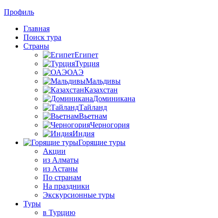
Профиль
Главная
Поиск тура
Страны
Египет
Турция
ОАЭ
Мальдивы
Казахстан
Доминикана
Тайланд
Вьетнам
Черногория
Индия
Горящие туры
Акции
из Алматы
из Астаны
По странам
На праздники
Экскурсионные туры
Туры
в Турцию