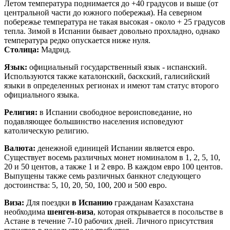
Летом температура поднимается до +40 градусов и выше (от
центральной части до южного побережья). На северном
побережье температура не такая высокая - около + 25 градусов
тепла. Зимой в Испании бывает довольно прохладно, однако
температура редко опускается ниже нуля.
Столица:
Мадрид.
Язык:
официальный государственный язык - испанский.
Используются также каталонский, баскский, галисийский
языки в определенных регионах и имеют там статус второго
официального языка.
Религия:
в Испании свободное вероисповедание, но
подавляющее большинство населения исповедуют
католическую религию.
Валюта:
денежной единицей Испании является евро.
Существует восемь различных монет номиналом в 1, 2, 5, 10,
20 и 50 центов, а также 1 и 2 евро. В каждом евро 100 центов.
Выпущены также семь различных банкнот следующего
достоинства: 5, 10, 20, 50, 100, 200 и 500 евро.
Виза:
Для поездки
в Испанию
гражданам Казахстана
необходима
шенген-виза
, которая открывается в посольстве в
Астане в течение 7-10 рабочих дней. Личного присутствия