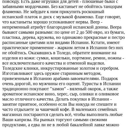
повсюду. Есть даже игрушки для детей - плюшевые быки с
забавными мордочками. Без кастаньет не обойтись танцорам
фламенко. Не забудьте к ним прикупить роскошный
испанский платок и диск с музыкой фламенко. Еще говорят,
что кастаньеты хорошо успокаивают нервы. Веер -
непременный атрибут благородной испанской донны. Веера
бывают самыми разными: по цене от 2 до 500 евро, из бумаги,
пластика, дерева, кружева, но одинаково прекрасные и пестро
расписанные цветами или видами Испании. Кстати, имеют
практическое применение - жарким летом в Испании без них
не обойтись. Оказавшись в Толедо, обратите внимание на
изделия из кожи: сумки, кошельки, портмоне, ремни, ножны -
все исключительного качества и отменной выделки.
Толедские клинки, инкрустированные золотом и серебром.
Изготавливают здесь оружие старинным методом,
привезенным в Испанию арабами-завоевателями. Подарок
очень дорогой, но мужчины его оценят. Туристы в Испании
традиционно покупают "хамон" - вяленый окорок, а также
ароматное испанское вино, херес, сыр, оливки и оливковое
масло отличного качества. Делать покупки в Испании -
занятие приятное, особенно если Вы никуда не спешите и
часто отдыхаете за чашечкой кофе. В маленьких семейных
магазинах постараются сделать всё, чтобы выполнить любые
Ваши капризы. На рынках торгуют самыми свежими
продуктами, а едва ли не в любой бакалейной лавке можно