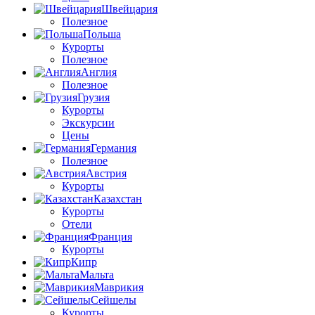
Швейцария
Полезное
Польша
Курорты
Полезное
Англия
Полезное
Грузия
Курорты
Экскурсии
Цены
Германия
Полезное
Австрия
Курорты
Казахстан
Курорты
Отели
Франция
Курорты
Кипр
Мальта
Маврикия
Сейшелы
Курорты