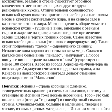
абстрактное, реально в стране существует огромное
количество заметно отличающихся друг от друга
региональных кухонь. Отличительной особенностью
испанской кухня является приготовление блюд на оливковом
масле в качестве растительного жира, и на свином сале в
качестве животного жира. Можно выделить общие моменты
испанской кухни - тушение в вине, запекание с овечьим
сыром и жарение на гриле, а также широкое применение
зелени шалфея и тертых грецких орехов. Самое известное
испанское блюдо - паэлья (это плов с морепродуктами). Также
стоит попробовать "хамон" - сыровяленую свинину.
Испанские вина хорошо известны во всем мире. Славятся
каталонские белые вина "пенедес", "ампурдан", а любое
шипучее вино в стране называется "кава" (существует не
менее 100 сортов). Херес из города Херес-де-ла-Фрон-тера на
юго-западе Андалусии считается гордостью страны, а на
Канарах из лансаротского винограда делают отменное
полусладкое вино "Мальвазия".
Покупки:
Испания - страна корриды и фламенко,
темпераментных красавиц и спелых апельсинов, поэтому и
сувениры из Испании тоже весьма необычные. Торо - это бык
по-испански (отсюда "тореадор") и своеобразный символ
страны. Сувениры-быки, большие и маленькие, твердые и
мягкие, из самых разных материалов, в Испании можно найти