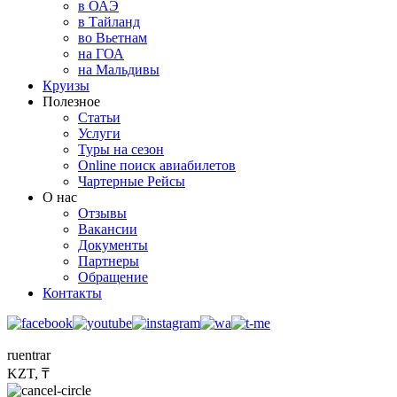
в ОАЭ
в Тайланд
во Вьетнам
на ГОА
на Мальдивы
Круизы
Полезное
Статьи
Услуги
Туры на сезон
Online поиск авиабилетов
Чартерные Рейсы
О нас
Отзывы
Вакансии
Документы
Партнеры
Обращение
Контакты
ru
en
tr
ar
KZT, ₸