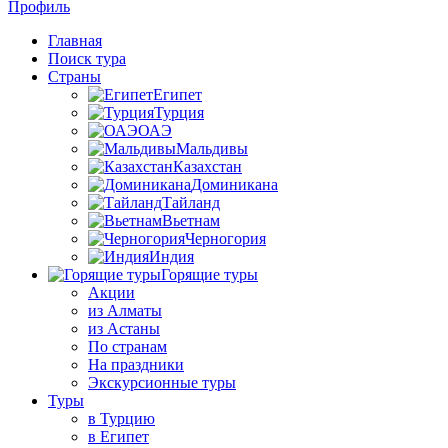
Профиль
Главная
Поиск тура
Страны
Египет
Турция
ОАЭ
Мальдивы
Казахстан
Доминикана
Тайланд
Вьетнам
Черногория
Индия
Горящие туры
Акции
из Алматы
из Астаны
По странам
На праздники
Экскурсионные туры
Туры
в Турцию
в Египет