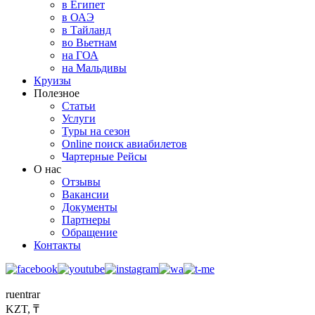
в Египет
в ОАЭ
в Тайланд
во Вьетнам
на ГОА
на Мальдивы
Круизы
Полезное
Статьи
Услуги
Туры на сезон
Online поиск авиабилетов
Чартерные Рейсы
О нас
Отзывы
Вакансии
Документы
Партнеры
Обращение
Контакты
ru
en
tr
ar
KZT, ₸