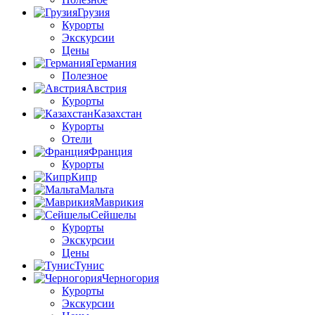
Грузия
Курорты
Экскурсии
Цены
Германия
Полезное
Австрия
Курорты
Казахстан
Курорты
Отели
Франция
Курорты
Кипр
Мальта
Маврикия
Сейшелы
Курорты
Экскурсии
Цены
Тунис
Черногория
Курорты
Экскурсии