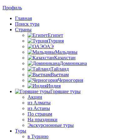
Профиль
Главная
Поиск тура
Страны
Египет
Турция
ОАЭ
Мальдивы
Казахстан
Доминикана
Тайланд
Вьетнам
Черногория
Индия
Горящие туры
Акции
из Алматы
из Астаны
По странам
На праздники
Экскурсионные туры
Туры
в Турцию