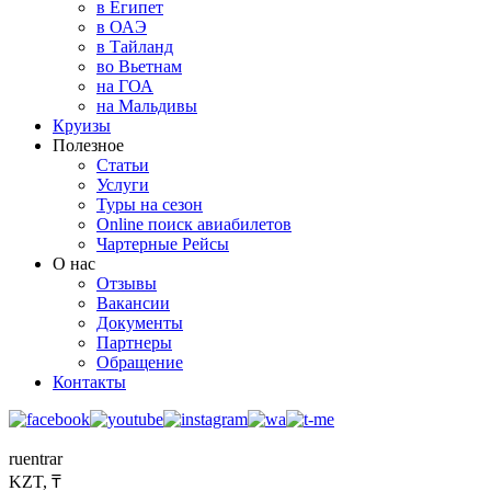
в Египет
в ОАЭ
в Тайланд
во Вьетнам
на ГОА
на Мальдивы
Круизы
Полезное
Статьи
Услуги
Туры на сезон
Online поиск авиабилетов
Чартерные Рейсы
О нас
Отзывы
Вакансии
Документы
Партнеры
Обращение
Контакты
ru
en
tr
ar
KZT, ₸