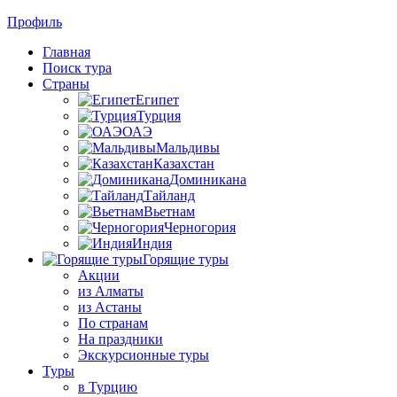
Профиль
Главная
Поиск тура
Страны
Египет
Турция
ОАЭ
Мальдивы
Казахстан
Доминикана
Тайланд
Вьетнам
Черногория
Индия
Горящие туры
Акции
из Алматы
из Астаны
По странам
На праздники
Экскурсионные туры
Туры
в Турцию