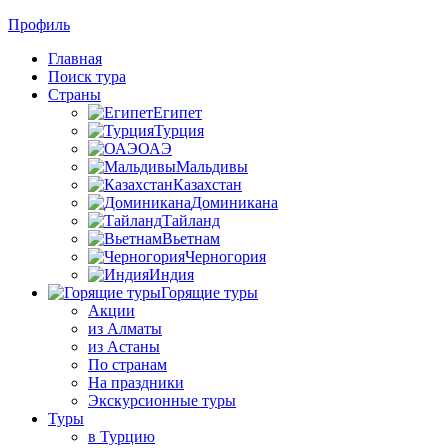
Профиль
Главная
Поиск тура
Страны
Египет
Турция
ОАЭ
Мальдивы
Казахстан
Доминикана
Тайланд
Вьетнам
Черногория
Индия
Горящие туры
Акции
из Алматы
из Астаны
По странам
На праздники
Экскурсионные туры
Туры
в Турцию