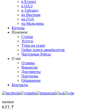
в Египет
в ОАЭ
в Тайланд
во Вьетнам
на ГОА
на Мальдивы
Круизы
Полезное
Статьи
Услуги
Туры на сезон
Online поиск авиабилетов
Чартерные Рейсы
О нас
Отзывы
Вакансии
Документы
Партнеры
Обращение
Контакты
ru
en
tr
ar
KZT, ₸