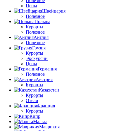
Полезное
Цены
Швейцария
Полезное
Польша
Курорты
Полезное
Англия
Полезное
Грузия
Курорты
Экскурсии
Цены
Германия
Полезное
Австрия
Курорты
Казахстан
Курорты
Отели
Франция
Курорты
Кипр
Мальта
Маврикия