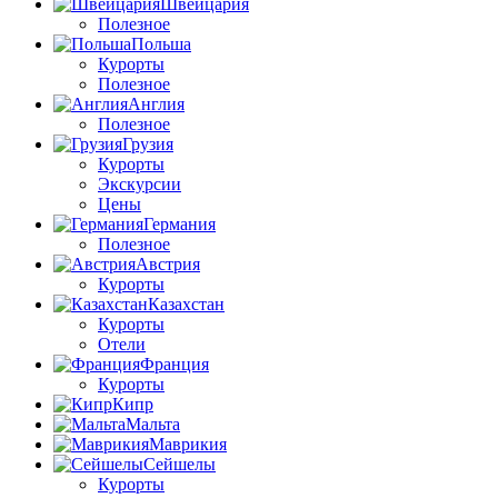
Швейцария
Полезное
Польша
Курорты
Полезное
Англия
Полезное
Грузия
Курорты
Экскурсии
Цены
Германия
Полезное
Австрия
Курорты
Казахстан
Курорты
Отели
Франция
Курорты
Кипр
Мальта
Маврикия
Сейшелы
Курорты