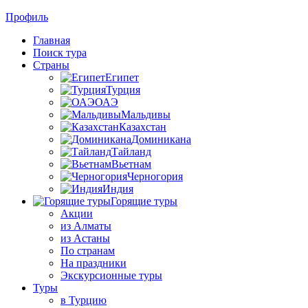
Профиль
Главная
Поиск тура
Страны
Египет
Турция
ОАЭ
Мальдивы
Казахстан
Доминикана
Тайланд
Вьетнам
Черногория
Индия
Горящие туры
Акции
из Алматы
из Астаны
По странам
На праздники
Экскурсионные туры
Туры
в Турцию