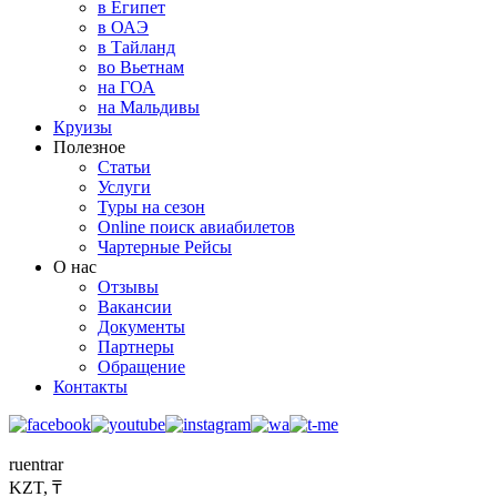
в Египет
в ОАЭ
в Тайланд
во Вьетнам
на ГОА
на Мальдивы
Круизы
Полезное
Статьи
Услуги
Туры на сезон
Online поиск авиабилетов
Чартерные Рейсы
О нас
Отзывы
Вакансии
Документы
Партнеры
Обращение
Контакты
ru
en
tr
ar
KZT, ₸