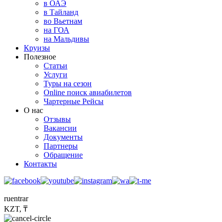
в ОАЭ
в Тайланд
во Вьетнам
на ГОА
на Мальдивы
Круизы
Полезное
Статьи
Услуги
Туры на сезон
Online поиск авиабилетов
Чартерные Рейсы
О нас
Отзывы
Вакансии
Документы
Партнеры
Обращение
Контакты
ru
en
tr
ar
KZT, ₸