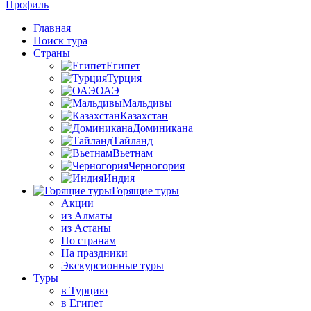
Профиль
Главная
Поиск тура
Страны
Египет
Турция
ОАЭ
Мальдивы
Казахстан
Доминикана
Тайланд
Вьетнам
Черногория
Индия
Горящие туры
Акции
из Алматы
из Астаны
По странам
На праздники
Экскурсионные туры
Туры
в Турцию
в Египет