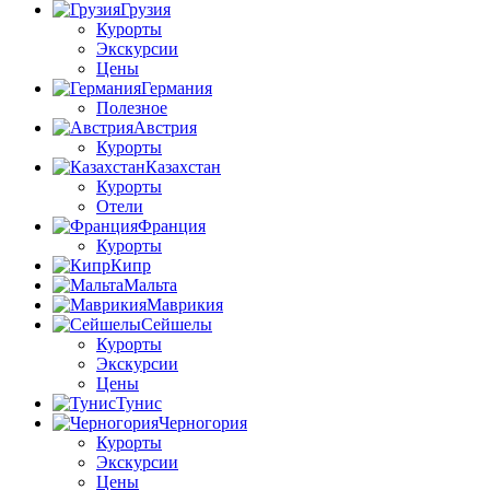
Грузия
Курорты
Экскурсии
Цены
Германия
Полезное
Австрия
Курорты
Казахстан
Курорты
Отели
Франция
Курорты
Кипр
Мальта
Маврикия
Сейшелы
Курорты
Экскурсии
Цены
Тунис
Черногория
Курорты
Экскурсии
Цены