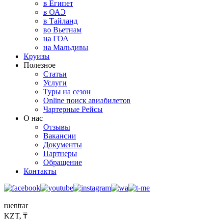
в Египет
в ОАЭ
в Тайланд
во Вьетнам
на ГОА
на Мальдивы
Круизы
Полезное
Статьи
Услуги
Туры на сезон
Online поиск авиабилетов
Чартерные Рейсы
О нас
Отзывы
Вакансии
Документы
Партнеры
Обращение
Контакты
ru
en
tr
ar
KZT, ₸