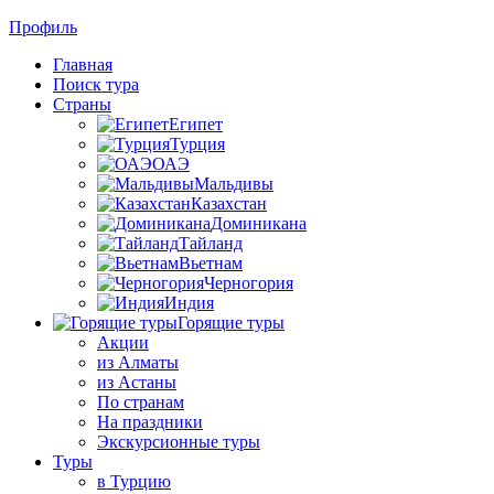
Профиль
Главная
Поиск тура
Страны
Египет
Турция
ОАЭ
Мальдивы
Казахстан
Доминикана
Тайланд
Вьетнам
Черногория
Индия
Горящие туры
Акции
из Алматы
из Астаны
По странам
На праздники
Экскурсионные туры
Туры
в Турцию