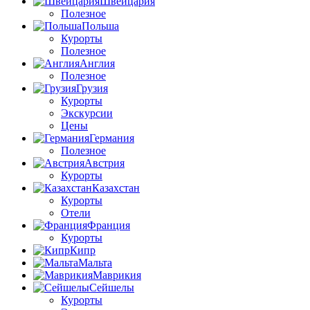
Швейцария
Полезное
Польша
Курорты
Полезное
Англия
Полезное
Грузия
Курорты
Экскурсии
Цены
Германия
Полезное
Австрия
Курорты
Казахстан
Курорты
Отели
Франция
Курорты
Кипр
Мальта
Маврикия
Сейшелы
Курорты