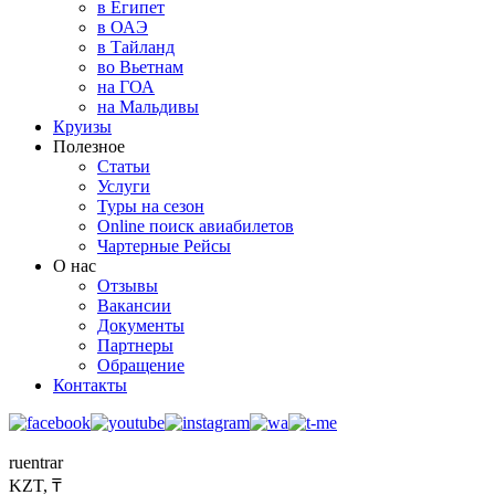
в Египет
в ОАЭ
в Тайланд
во Вьетнам
на ГОА
на Мальдивы
Круизы
Полезное
Статьи
Услуги
Туры на сезон
Online поиск авиабилетов
Чартерные Рейсы
О нас
Отзывы
Вакансии
Документы
Партнеры
Обращение
Контакты
ru
en
tr
ar
KZT, ₸