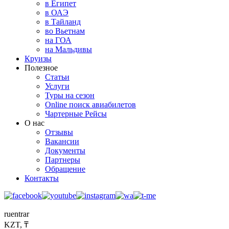
в Египет
в ОАЭ
в Тайланд
во Вьетнам
на ГОА
на Мальдивы
Круизы
Полезное
Статьи
Услуги
Туры на сезон
Online поиск авиабилетов
Чартерные Рейсы
О нас
Отзывы
Вакансии
Документы
Партнеры
Обращение
Контакты
ru
en
tr
ar
KZT, ₸