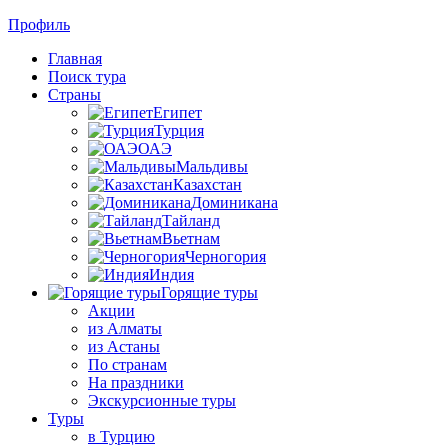
Профиль
Главная
Поиск тура
Страны
Египет
Турция
ОАЭ
Мальдивы
Казахстан
Доминикана
Тайланд
Вьетнам
Черногория
Индия
Горящие туры
Акции
из Алматы
из Астаны
По странам
На праздники
Экскурсионные туры
Туры
в Турцию