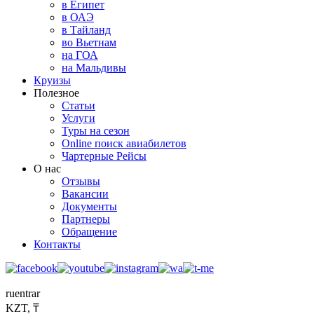
в Египет
в ОАЭ
в Тайланд
во Вьетнам
на ГОА
на Мальдивы
Круизы
Полезное
Статьи
Услуги
Туры на сезон
Online поиск авиабилетов
Чартерные Рейсы
О нас
Отзывы
Вакансии
Документы
Партнеры
Обращение
Контакты
ru
en
tr
ar
KZT, ₸