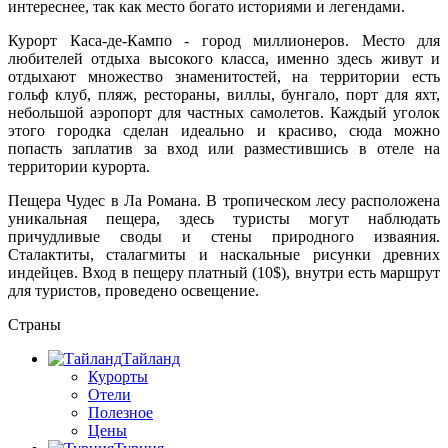
интереснее, так как место богато историями и легендами.
Курорт Каса-де-Кампо - город миллионеров. Место для
любителей отдыха высокого класса, именно здесь живут и
отдыхают множество знаменитостей, на территории есть
гольф клуб, пляж, рестораны, виллы, бунгало, порт для яхт,
небольшой аэропорт для частных самолетов. Каждый уголок
этого городка сделан идеально и красиво, сюда можно
попасть заплатив за вход или разместившись в отеле на
территории курорта.
Пещера Чудес в Ла Романа. В тропическом лесу расположена
уникальная пещера, здесь туристы могут наблюдать
причудливые своды и стены природного изваяния.
Сталактиты, сталагмиты и наскальные рисунки древних
индейцев. Вход в пещеру платный (10$), внутри есть маршрут
для туристов, проведено освещение.
Страны
Тайланд
Курорты
Отели
Полезное
Цены