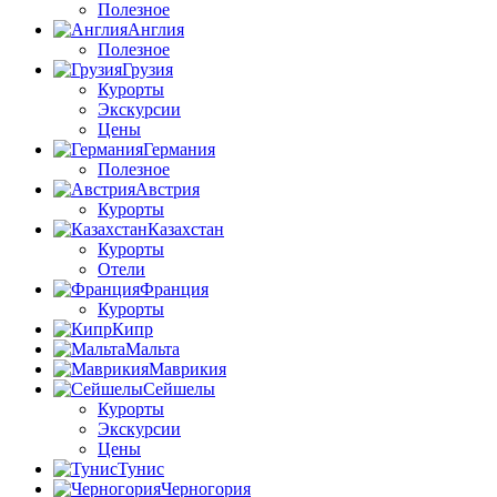
Полезное
Англия
Полезное
Грузия
Курорты
Экскурсии
Цены
Германия
Полезное
Австрия
Курорты
Казахстан
Курорты
Отели
Франция
Курорты
Кипр
Мальта
Маврикия
Сейшелы
Курорты
Экскурсии
Цены
Тунис
Черногория