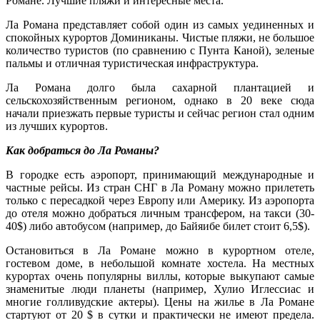
Романе. Лучшие пляжи и интересные места.
Ла Романа представляет собой один из самых уединенных и
спокойных курортов Доминиканы. Чистые пляжи, не большое
количество туристов (по сравнению с Пунта Каной), зеленые
пальмы и отличная туристическая инфраструктура.
Ла Романа долго была сахарной плантацией и
сельскохозяйственным регионом, однако в 20 веке сюда
начали приезжать первые туристы и сейчас регион стал одним
из лучших курортов.
Как добраться до Ла Романы?
В городке есть аэропорт, принимающий международные и
частные рейсы. Из стран СНГ в Ла Роману можно прилететь
только с пересадкой через Европу или Америку. Из аэропорта
до отеля можно добраться личным трансфером, на такси (30-
40$) либо автобусом (например, до Байяибе билет стоит 6,5$).
Остановиться в Ла Романе можно в курортном отеле,
гостевом доме, в небольшой комнате хостела. На местных
курортах очень популярны виллы, которые выкупают самые
знаменитые люди планеты (например, Хулио Иглессиас и
многие голливудские актеры). Цены на жилье в Ла Романе
стартуют от 20 $ в сутки и практически не имеют предела.