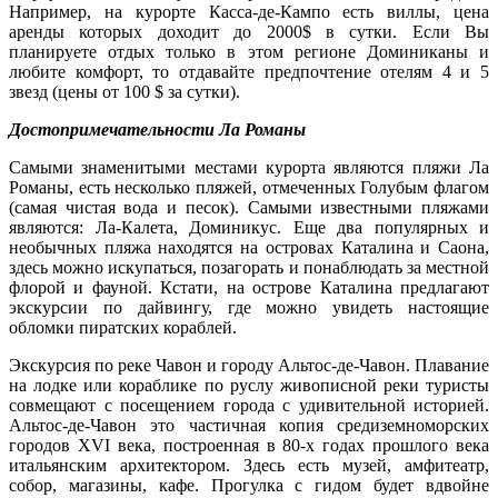
Например, на курорте Касса-де-Кампо есть виллы, цена
аренды которых доходит до 2000$ в сутки. Если Вы
планируете отдых только в этом регионе Доминиканы и
любите комфорт, то отдавайте предпочтение отелям 4 и 5
звезд (цены от 100 $ за сутки).
Достопримечательности Ла Романы
Самыми знаменитыми местами курорта являются пляжи Ла
Романы, есть несколько пляжей, отмеченных Голубым флагом
(самая чистая вода и песок). Самыми известными пляжами
являются: Ла-Калета, Доминикус. Еще два популярных и
необычных пляжа находятся на островах Каталина и Саона,
здесь можно искупаться, позагорать и понаблюдать за местной
флорой и фауной. Кстати, на острове Каталина предлагают
экскурсии по дайвингу, где можно увидеть настоящие
обломки пиратских кораблей.
Экскурсия по реке Чавон и городу Альтос-де-Чавон. Плавание
на лодке или кораблике по руслу живописной реки туристы
совмещают с посещением города с удивительной историей.
Альтос-де-Чавон это частичная копия средиземноморских
городов XVI века, построенная в 80-х годах прошлого века
итальянским архитектором. Здесь есть музей, амфитеатр,
собор, магазины, кафе. Прогулка с гидом будет вдвойне