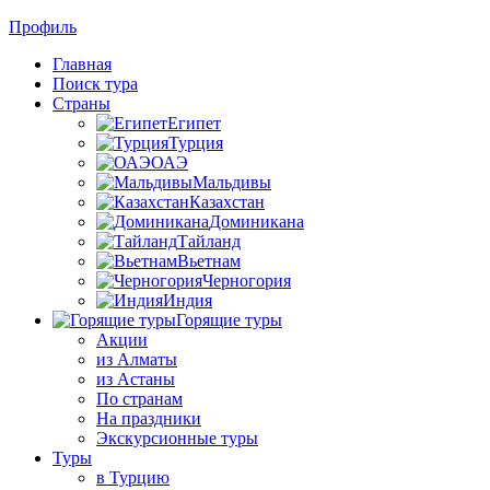
Профиль
Главная
Поиск тура
Страны
Египет
Турция
ОАЭ
Мальдивы
Казахстан
Доминикана
Тайланд
Вьетнам
Черногория
Индия
Горящие туры
Акции
из Алматы
из Астаны
По странам
На праздники
Экскурсионные туры
Туры
в Турцию