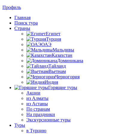
Профиль
Главная
Поиск тура
Страны
Египет
Турция
ОАЭ
Мальдивы
Казахстан
Доминикана
Тайланд
Вьетнам
Черногория
Индия
Горящие туры
Акции
из Алматы
из Астаны
По странам
На праздники
Экскурсионные туры
Туры
в Турцию