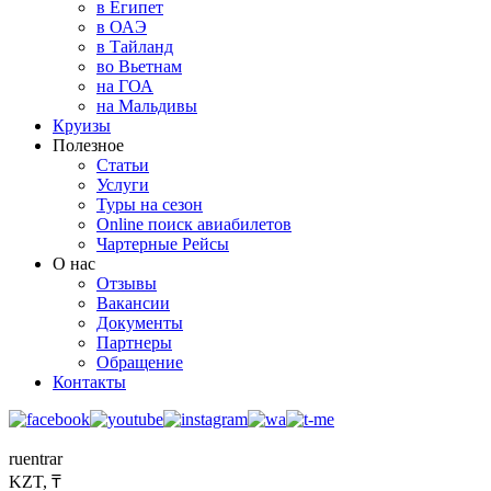
в Египет
в ОАЭ
в Тайланд
во Вьетнам
на ГОА
на Мальдивы
Круизы
Полезное
Статьи
Услуги
Туры на сезон
Online поиск авиабилетов
Чартерные Рейсы
О нас
Отзывы
Вакансии
Документы
Партнеры
Обращение
Контакты
ru
en
tr
ar
KZT, ₸