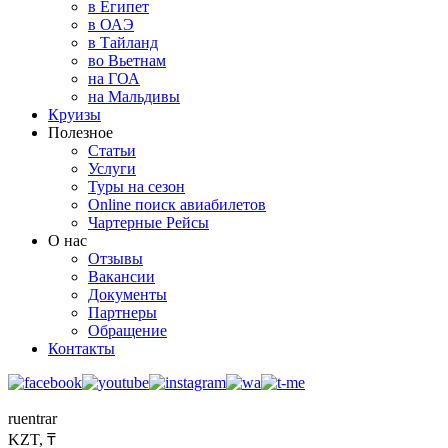
в Египет
в ОАЭ
в Тайланд
во Вьетнам
на ГОА
на Мальдивы
Круизы
Полезное
Статьи
Услуги
Туры на сезон
Online поиск авиабилетов
Чартерные Рейсы
О нас
Отзывы
Вакансии
Документы
Партнеры
Обращение
Контакты
ru
en
tr
ar
KZT, ₸