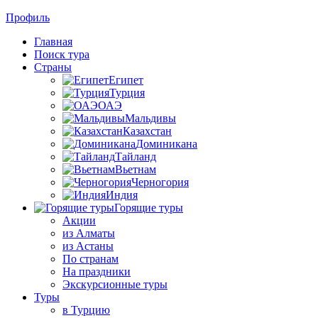
Профиль
Главная
Поиск тура
Страны
Египет
Турция
ОАЭ
Мальдивы
Казахстан
Доминикана
Тайланд
Вьетнам
Черногория
Индия
Горящие туры
Акции
из Алматы
из Астаны
По странам
На праздники
Экскурсионные туры
Туры
в Турцию