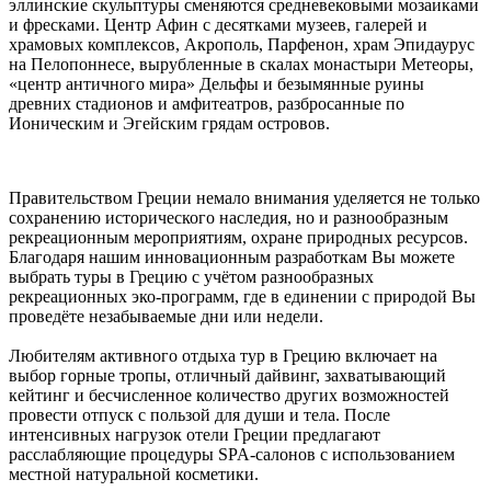
эллинские скульптуры сменяются средневековыми мозаиками
и фресками. Центр Афин с десятками музеев, галерей и
храмовых комплексов, Акрополь, Парфенон, храм Эпидаурус
на Пелопоннесе, вырубленные в скалах монастыри Метеоры,
«центр античного мира» Дельфы и безымянные руины
древних стадионов и амфитеатров, разбросанные по
Ионическим и Эгейским грядам островов.
Правительством Греции немало внимания уделяется не только
сохранению исторического наследия, но и разнообразным
рекреационным мероприятиям, охране природных ресурсов.
Благодаря нашим инновационным разработкам Вы можете
выбрать туры в Грецию с учётом разнообразных
рекреационных эко-программ, где в единении с природой Вы
проведёте незабываемые дни или недели.
Любителям активного отдыха тур в Грецию включает на
выбор горные тропы, отличный дайвинг, захватывающий
кейтинг и бесчисленное количество других возможностей
провести отпуск с пользой для души и тела. После
интенсивных нагрузок отели Греции предлагают
расслабляющие процедуры SPA-салонов с использованием
местной натуральной косметики.