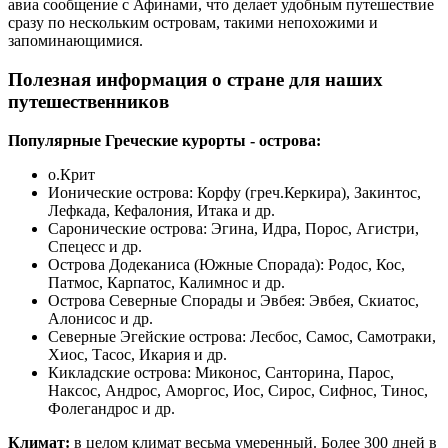
авиа сообщение с Афинами, что делает удобным путешествие
сразу по нескольким островам, такими непохожими и
запоминающимися.
Полезная информация о стране для наших
путешественников
Популярные Греческие курорты - острова:
о.Крит
Ионические острова: Корфу (греч.Керкира), Закинтос,
Лефкада, Кефалония, Итака и др.
Саронические острова: Эгина, Идра, Порос, Агистри,
Спецесс и др.
Острова Додеканиса (Южные Спорада): Родос, Кос,
Патмос, Карпатос, Калимнос и др.
Острова Северные Спорады и Эвбея: Эвбея, Скиатос,
Алонисос и др.
Северные Эгейские острова: Лесбос, Самос, Самотраки,
Хиос, Тасос, Икария и др.
Кикладские острова: Миконос, Санторина, Парос,
Наксос, Андрос, Аморгос, Иос, Сирос, Сифнос, Тинос,
Фолегандрос и др.
Климат:
в целом климат весьма умеренный. Более 300 дней в