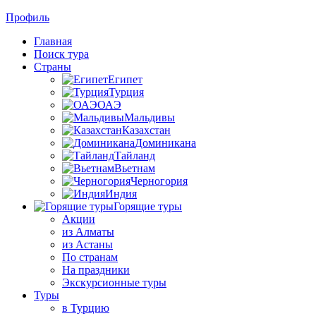
Профиль
Главная
Поиск тура
Страны
Египет
Турция
ОАЭ
Мальдивы
Казахстан
Доминикана
Тайланд
Вьетнам
Черногория
Индия
Горящие туры
Акции
из Алматы
из Астаны
По странам
На праздники
Экскурсионные туры
Туры
в Турцию