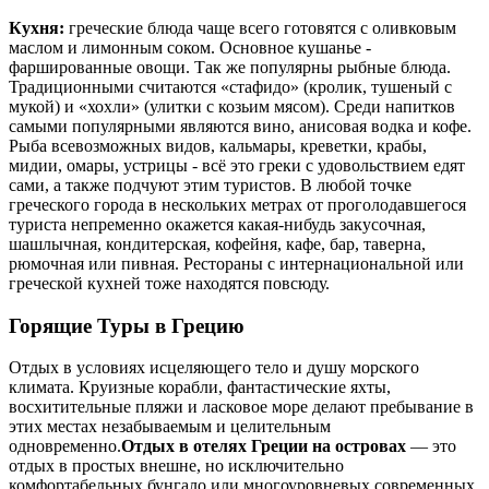
Кухня:
греческие блюда чаще всего готовятся с оливковым
маслом и лимонным соком. Основное кушанье -
фаршированные овощи. Так же популярны рыбные блюда.
Традиционными считаются «стафидо» (кролик, тушеный с
мукой) и «хохли» (улитки с козьим мясом). Среди напитков
самыми популярными являются вино, анисовая водка и кофе.
Рыба всевозможных видов, кальмары, креветки, крабы,
мидии, омары, устрицы - всё это греки с удовольствием едят
сами, а также подчуют этим туристов. В любой точке
греческого города в нескольких метрах от проголодавшегося
туриста непременно окажется какая-нибудь закусочная,
шашлычная, кондитерская, кофейня, кафе, бар, таверна,
рюмочная или пивная. Рестораны с интернациональной или
греческой кухней тоже находятся повсюду.
Горящие Туры в Грецию
Отдых в условиях исцеляющего тело и душу морского
климата. Круизные корабли, фантастические яхты,
восхитительные пляжи и ласковое море делают пребывание в
этих местах незабываемым и целительным
одновременно.
Отдых в отелях Греции на островах
— это
отдых в простых внешне, но исключительно
комфортабельных бунгало или многоуровневых современных