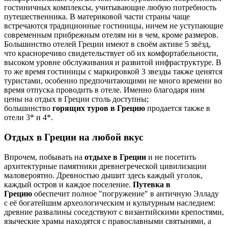
гостиничных комплексы, учитывающие любую потребность
путешественника. В материковой части страны чаще
встречаются традиционные гостиницы, ничем не уступающие
современным прибрежным отелям ни в чем, кроме размеров.
Большинство отелей Греции имеют в своём активе 5 звёзд,
что красноречиво свидетельствует об их комфортабельности,
высоком уровне обслуживания и развитой инфраструктуре. В
то же время гостиницы с маркировкой 3 звезды также ценятся
туристами, особенно предпочитающими не много времени во
время отпуска проводить в отеле. Именно благодаря ним
цены на отдых в Греции столь доступны;
большинство
горящих туров в Грецию
продается также в
отели 3* и 4*.
Отдых в Греции на любой вкус
Впрочем, побывать на
отдыхе в Греции
и не посетить
архитектурные памятники древнегреческой цивилизации
маловероятно. Древностью дышит здесь каждый уголок,
каждый остров и каждое поселение.
Путевка в
Грецию
обеспечит полное "погружение" в античную Элладу
с её богатейшим археологическим и культурным наследием:
древние развалины соседствуют с византийскими крепостями,
языческие храмы находятся с православными святынями, а