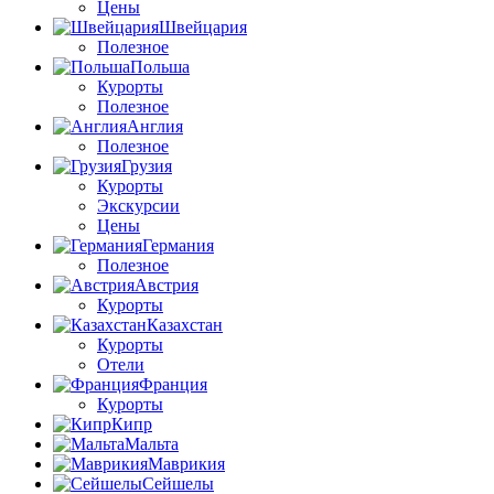
Цены
Швейцария
Полезное
Польша
Курорты
Полезное
Англия
Полезное
Грузия
Курорты
Экскурсии
Цены
Германия
Полезное
Австрия
Курорты
Казахстан
Курорты
Отели
Франция
Курорты
Кипр
Мальта
Маврикия
Сейшелы