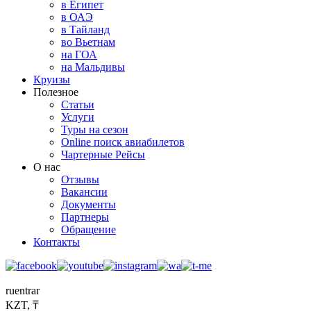
в Египет
в ОАЭ
в Тайланд
во Вьетнам
на ГОА
на Мальдивы
Круизы
Полезное
Статьи
Услуги
Туры на сезон
Online поиск авиабилетов
Чартерные Рейсы
О нас
Отзывы
Вакансии
Документы
Партнеры
Обращение
Контакты
ru
en
tr
ar
KZT, ₸