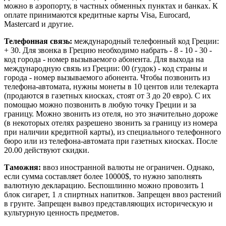
можно в аэропорту, в частных обменных пунктах и банках. К
оплате принимаются кредитные карты Visa, Eurocard,
Mastercard и другие.
Телефонная связь:
международный телефонный код Греции:
+ 30. Для звонка в Грецию необходимо набрать - 8 - 10 - 30 -
код города - номер вызываемого абонента. Для выхода на
международную связь из Греции: 00 (гудок) - код страны и
города - номер вызываемого абонента. Чтобы позвонить из
телефона-автомата, нужны монеты в 10 центов или телекарта
(продаются в газетных киосках, стоят от 3 до 20 евро). С их
помощью можно позвонить в любую точку Греции и за
границу. Можно звонить из отеля, но это значительно дороже
(в некоторых отелях разрешено звонить за границу из номера
при наличии кредитной карты), из специального телефонного
бюро или из телефона-автомата при газетных киосках. После
20.00 действуют скидки.
Таможня:
ввоз иностранной валюты не ограничен. Однако,
если сумма составляет более 10000$, то нужно заполнять
валютную декларацию. Беспошлинно можно провозить 1
блок сигарет, 1 л спиртных напитков. Запрещен ввоз растений
в грунте. Запрещен вывоз представляющих историческую и
культурную ценность предметов.