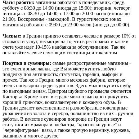
Часы работы:
магазины работают в понедельник, среду,
субботу с 08:30 до 14:00 (иногда до 15:00); вторник, четверг,
пятница - с 08:30 до 14:00, с 17:00 до 20:00 часов (иногда до
21:00). Воскресенье - выходной. В туристических зонах
магазины работают с 09:00 до 23:00 часов (иногда до 00:00).
Чаевые:
в Греции принято оставлять чаевые в размере 10% от
стоимости услуг, несмотря на то, что в ресторанах и кафе в
счете уже идет 10-15% надбавка за обслуживание. Так же
оставляйте чаевые служащим гостиницы и таксистам.
Покупки и сувениры:
самые распространенные магазины -
это сувенирные лавки, где Вы можете купить любую
подделку под античность: статуэтки, тарелки, амфоры и
прочее. Так же в Греции много меховых фабрик, которые
очень популярны среди туристов. Здесь можно купить шубу
по выгодным ценам. Центром шубного промысла считается
Касторья. Кроме того, в стране можно выгодно прикупить
хороший трикотаж, кожгалантерею и кожаную обувь. В
Греции делают качественные и разнообразные ювелирные
украшения из золота и серебра, большинство из них - ручной
работы. В качестве сувениров попроще из Греции везут
статуэтки из мрамора и алебастра, "краснофигурные" и
"чернофигурные" вазы, а также прочую керамику, кружева,
вышивку и многое другое.