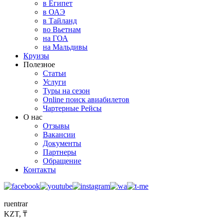
в Египет
в ОАЭ
в Тайланд
во Вьетнам
на ГОА
на Мальдивы
Круизы
Полезное
Статьи
Услуги
Туры на сезон
Online поиск авиабилетов
Чартерные Рейсы
О нас
Отзывы
Вакансии
Документы
Партнеры
Обращение
Контакты
ru
en
tr
ar
KZT, ₸