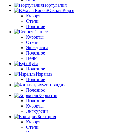
Португалия
Южная Корея
Курорты
Отели
Полезное
Египет
Курорты
Отели
Экскурсии
Полезное
Цены
Куба
Полезное
Израиль
Полезное
Финляндия
Полезное
Хорватия
Полезное
Курорты
Экскурсии
Болгария
Курорты
Отели