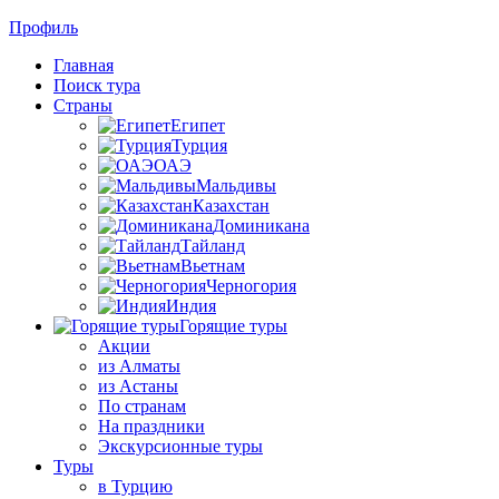
Профиль
Главная
Поиск тура
Страны
Египет
Турция
ОАЭ
Мальдивы
Казахстан
Доминикана
Тайланд
Вьетнам
Черногория
Индия
Горящие туры
Акции
из Алматы
из Астаны
По странам
На праздники
Экскурсионные туры
Туры
в Турцию