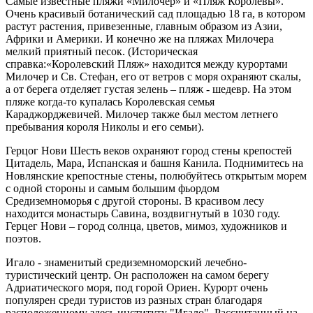
Самые известные пляжи «Милочер» и «Пляж Королевы».
Очень красивый ботанический сад площадью 18 га, в котором
растут растения, привезенные, главным образом из Азии,
Африки и Америки. И конечно же на пляжах Милочера
мелкий приятный песок. (Историческая
справка:«Королевский Пляж» находится между курортами
Милочер и Св. Стефан, его от ветров с моря охраняют скалы,
а от берега отделяет густая зелень – пляж - шедевр. На этом
пляже когда-то купалась Королевская семья
Караджорджевичей. Милочер также был местом летнего
пребывания короля Николы и его семьи).
Герцог Нови Шесть веков охраняют город стены крепостей
Цитадель, Мара, Испанская и башня Канила. Поднимитесь на
Новлянские крепостные стены, полюбуйтесь открытым морем
с одной стороны и самым большим фьордом
Средиземноморья с другой стороны. В красивом лесу
находится монастырь Савина, воздвигнутый в 1030 году.
Герцег Нови – город солнца, цветов, мимоз, художников и
поэтов.
Игало - знаменитый средиземноморский лечебно-
туристический центр. Он расположен на самом берегу
Адриатического моря, под горой Ориен. Курорт очень
популярен среди туристов из разных стран благодаря
расположенному здесь институту "Игало". Рассчитанный на