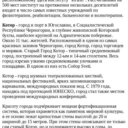
500 мест институт на протяжении нескольких десятилетий
входит в число самых известных учреждений по
физиотерапии, реабилитации, бальнеологии и волнотерапии.
Котор
- город и порт в Югославии, в Социалистической
Республике Черногории, в глубине живописной Которской
бухты, наиболее крупной на Адриатическом побережье.
Около 11 тыс. жителей. Расположенный в одном из самых
красивых заливов Черногории, город Котор, город торговцев
и моряков. Старый Город Котор - типичный средневековый
город, построенный между 12-ым и 14-ым столетием. Весь
город изрезан узкими средневековыми улочками и
площадями. В одном из них есть Собор Sveti.
Котор - город шумных театрализованных шествий,
национальных фестивалей, ярких запоминающихся
карнавалов, международных показов мод. С 1979 года,
находясь под протекцией ЮНЕСКО, город стал также местом
проведения международных конференций.
Красоту города подчёркивает мощная фортификационная
система, которая охраняется как памятник мировой культуры,
в ее основе лежат крепостные стены высотой до 20 и
шириной до 15 метров. При этом стены опоясывают не только
сам старый Котор, но и поднимаются высоко в горы, до