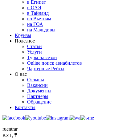
в Египет
в ОАЭ
в Тайланд
во Вьетнам
на ГОА
на Мальдивы
Круизы
Полезное
Статьи
Услуги
Туры на сезон
Online поиск авиабилетов
Чартерные Рейсы
О нас
Отзывы
Вакансии
Документы
Партнеры
Обращение
Контакты
ru
en
tr
ar
KZT, ₸