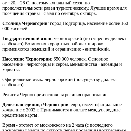
от +20, +26 С, поэтому купальный сезон по
продолжительности равен туристическому. Лучшее время для
посещения страны - с мая по сентябрь-октябрь.
Столица Черногории
:
город Подгорица, население более 160
000 жителей.
Государственный язык
- черногорский (по существу диалект
сербского).Во многих курортных районах широко
применяются немецкий и ограниченно - английский.
Население Черногории
:
650 000 человек. Основное
население - черногорцы и сербы, меньшинства - албанцы и
хорваты.
Официальный язык
:
черногорский (по существу диалект
сербского).
Религия Черногории:основная религия православие.
Денежная единица Черногории
: евро, имеет официальное
хождение с 2002 г. Принимаются к оплате международные
кредитные карты .
Время - отстает от московского на 2 часа (с последнего
воскресенья марта по субботу перед последним воскресеньем