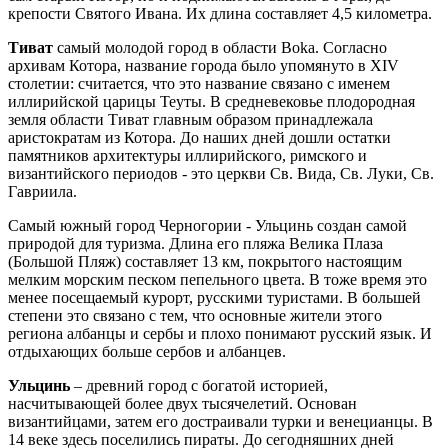
крепости Святого Ивана. Их длина составляет 4,5 километра.
Тиват
самый молодой город в области Boka. Согласно
архивам Котора, название города было упомянуто в XIV
столетии: считается, что это название связано с именем
иллирийской царицы Теуты. В средневековье плодородная
земля области Тиват главным образом принадлежала
аристократам из Котора. До наших дней дошли остатки
памятников архитектуры иллирийского, римского и
византийского периодов - это церкви Св. Вида, Св. Луки, Св.
Гавриила.
Самый южный город Черногории - Ульцинь создан самой
природой для туризма. Длина его пляжа Велика Плаза
(Большой Пляж) составляет 13 км, покрытого настоящим
мелким морским песком пепельного цвета. В тоже время это
менее посещаемый курорт, русскими туристами. В большей
степени это связано с тем, что основные жители этого
региона албанцы и сербы и плохо понимают русский язык. И
отдыхающих больше сербов и албанцев.
Ульцинь
– древний город с богатой историей,
насчитывающей более двух тысячелетий. Основан
византийцами, затем его достраивали турки и венецианцы. В
14 веке здесь поселились пираты. До сегодняшних дней