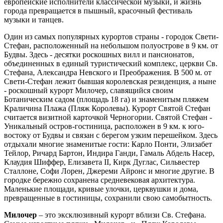
европейские исполнители классической музыки, и жизнь
города превращается в пышный, красочный фестиваль
музыки и танцев.
Один из самых популярных курортов страны - городок Свети-
Стефан, расположенный на небольшом полуострове в 9 км. от
Будвы. Здесь - десятки роскошных вилл и пансионатов,
объединенных в единый туристический комплекс, церкви Св.
Стефана, Александра Невского и Преображения. В 500 м. от
Свети-Стефан лежит бывшая королевская резиденция, а ныне
- роскошный курорт Милочер, славящийся своим
Ботаническим садом (площадь 18 га) и знаменитым пляжем
Краличина Плажа (Пляж Королевы). Курорт Святой Стефан
считается визитной карточкой Черногории. Святой Стефан -
Уникальный остров-гостиница, расположен в 9 км. к юго-
востоку от Будвы и связан с берегом узким перешейком. Здесь
отдыхали многие знаменитые гости: Карло Понти, Элизабет
Тейлор, Ричард Бартон, Индира Ганди, Гамаль Абдель Насер,
Клаудия Шиффер, Елизавета II, Кирк Дуглас, Сильвестер
Сталлоне, Софи Лорен, Джереми Айронс и многие другие. В
городке бережно сохранена средневековая архитектура.
Маленькие площади, кривые улочки, церквушки и дома,
превращенные в гостиницы, сохранили свою самобытность.
Милочер
– это эксклюзивный курорт вблизи Св. Стефана.