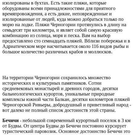
изолированы в бухтах. Есть такие пляжи, которые
оборудованы всеми принадлежностями для приятного
времяпровождения, а есть дикие, неповрежденные и
изолированные от людей, куда можно добраться только по
морю на лодке. Пляжи Черногории протянулись в длину на
семьдесят три километра, и являет собой самую красивую
комбинацию из солнца, моря и песка. Вам на выбор
предоставлено сто семнадцать пляжей. Вблизи побережья и в
Адриатическом море насчитывается около 116 видов рыбы и
большое количество различных крабов и моллюсков.
На территории Черногории сохранилось множество
исторических и культурных памятников. Сотни
средневековых монастырей и древних городов, десятки
бальнеологических курортов, уникальные природные
комплексы южной части Балкан, десятки километров пляжей
Черногорской Ривьеры, добродушный и приветливый народ -
вот далеко не полный список достоинств этой страны.
Бечичи
- небольшой современный курортный поселок в 3 км
от Будвы. От центра Будвы до Бечичи постоянно курсирует
туристический паровозик. Основное достоинство Бечичи это