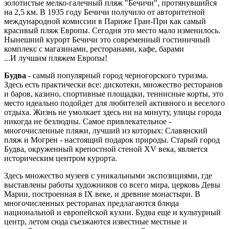
золотистые мелко-галечный пляж "Бечичи", протянувшийся
на 2,5 км. В 1935 году Бечичи получило от авторитетной
международной комиссии в Париже Гран-При как самый
красивый пляж Европы. Сегодня это место мало изменилось.
Нынешний курорт Бечичи это современный гостиничный
комплекс с магазинами, ресторанами, кафе, барами
...И лучшим пляжем Европы!
Будва
- самый популярный город черногорского туризма.
Здесь есть практически все: дискотеки, множество ресторанов
и баров, казино, спортивные площадки, теннисные корты, это
место идеально подойдет для любителей активного и веселого
отдыха. Жизнь не умолкает здесь ни на минуту, улицы города
никогда не безлюдны. Самое привлекательное -
многочисленные пляжи, лучший из которых: Славянский
пляж и Могрен - настоящий подарок природы. Старый город
Будва, окруженный крепостной стеной XV века, является
историческим центром курорта.
Здесь множество музеев с уникальными экспозициями, где
выставлены работы художников со всего мира, церковь Девы
Марии, построенная в IX веке, и древние монастыри. В
многочисленных ресторанах предлагаются блюда
национальной и европейской кухни. Будва еще и культурный
центр, летом сюда съезжаются известные местные и