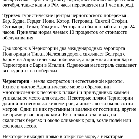
октября, также как и в РФ, часы переводятся на 1 час вперед).
Туризм:
туристические центры черногорского побережья -
Бар, Будва, Герцег Нови, Котор, Петровац, Святой Стефан,
Сутоморе, Тиват, Ульцинь. Рестораны обычно работают до 24
часов. Принятая норма чаевых 10 процентов от стоимости
обслуживания
Транспорт
: в Черногории два международных аэропорта -
Подгорица и Тиват. Железная дорога связывает Белград с
Баром на Адриатическом побережье, а паромная линия Бар в
Черногории с Бари в Италии. Ядранская магистраль связывает
все курорты на побережье.
Черногория
- земля контрастов и естественной красоты.
Ясное и чистое Адриатическое море в обрамлении
многочисленных песочных пляжей и причудливых камней -
уникальное место для отдыха. Некоторые пляжи Черногории
длиной по несколько километров, а иные - всего около сотни
метров. Одни из них пустынны и вдалеке от гостиниц, другие
же прямо у вас под окнами. Есть пляжи в заливах, на
скалистых берегах и около оливковых рощ, возле полей или
сосновых лесов.
Некоторые выходят прямо в открытое море, а некоторые