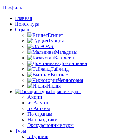
Профиль
Главная
Поиск тура
Страны
Египет
Турция
ОАЭ
Мальдивы
Казахстан
Доминикана
Тайланд
Вьетнам
Черногория
Индия
Горящие туры
Акции
из Алматы
из Астаны
По странам
На праздники
Экскурсионные туры
Туры
в Турцию