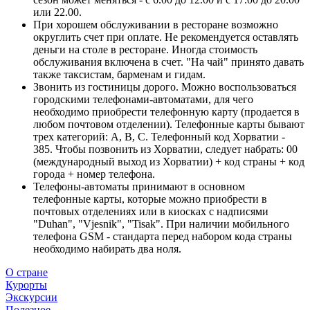
или 22.00.
При хорошем обслуживании в ресторане возможно
округлить счет при оплате. Не рекомендуется оставлять
деньги на столе в ресторане. Иногда стоимость
обслуживания включена в счет. "На чай" принято давать
также таксистам, барменам и гидам.
Звонить из гостиницы дорого. Можно воспользоваться
городскими телефонами-автоматами, для чего
необходимо приобрести телефонную карту (продается в
любом почтовом отделении). Телефонные карты бывают
трех категорий: А, В, С. Телефонный код Хорватии -
385. Чтобы позвонить из Хорватии, следует набрать: 00
(международный выход из Хорватии) + код страны + код
города + номер телефона.
Телефоны-автоматы принимают в основном
телефонные карты, которые можно приобрести в
почтовых отделениях или в киосках с надписями
"Duhan", "Vjesnik", "Tisak". При наличии мобильного
телефона GSM - стандарта перед набором кода страны
необходимо набирать два ноля.
О стране
Курорты
Экскурсии
Полезное