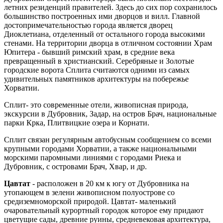
летних резиденций правителей. Здесь до сих пор сохранилось
большинство построенных ими дворцов и вилл. Главной
достопримечательностью города является дворец
Диоклетиана, отделенный от остального города высокими
стенами. На территории дворца в отличном состоянии Храм
Юпитера - бывший римский храм, в средние века
превращенный в христианский. Серебряные и Золотые
городские ворота Сплита считаются одними из самых
удивительных памятников архитектуры на побережье
Хорватии.
Сплит- это современные отели, живописная природа,
экскурсии в Дубровник, Задар, на остров Брач, национальные
парки Крка, Плитвицкие озера и Корнати.
Сплит связан регулярным автобусным сообщением со всеми
крупными городами Хорватии, а также национальными
морскими паромными линиями с городами Риека и
Дубровник, с островами Брач, Хвар, и др.
Цавтат
- расположен в 20 км к югу от Дубровника на
утопающем в зелени живописном полуострове со
средиземноморской природой. Цавтат- маленький
очаровательный курортный городок которое ему придают
цветущие сады, древние руины, средневековая архитектура,