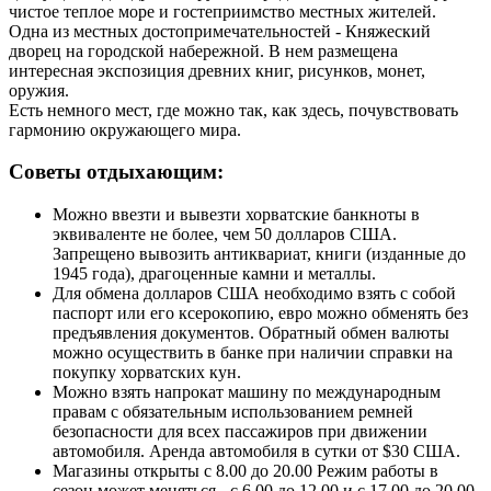
чистое теплое море и гостеприимство местных жителей.
Одна из местных достопримечательностей - Княжеский
дворец на городской набережной. В нем размещена
интересная экспозиция древних книг, рисунков, монет,
оружия.
Есть немного мест, где можно так, как здесь, почувствовать
гармонию окружающего мира.
Советы отдыхающим:
Можно ввезти и вывезти хорватские банкноты в
эквиваленте не более, чем 50 долларов США.
Запрещено вывозить антиквариат, книги (изданные до
1945 года), драгоценные камни и металлы.
Для обмена долларов США необходимо взять с собой
паспорт или его ксерокопию, евро можно обменять без
предъявления документов. Обратный обмен валюты
можно осуществить в банке при наличии справки на
покупку хорватских кун.
Можно взять напрокат машину по международным
правам с обязательным использованием ремней
безопасности для всех пассажиров при движении
автомобиля. Аренда автомобиля в сутки от $30 США.
Магазины открыты с 8.00 до 20.00 Режим работы в
сезон может меняться - с 6.00 до 12.00 и с 17.00 до 20.00