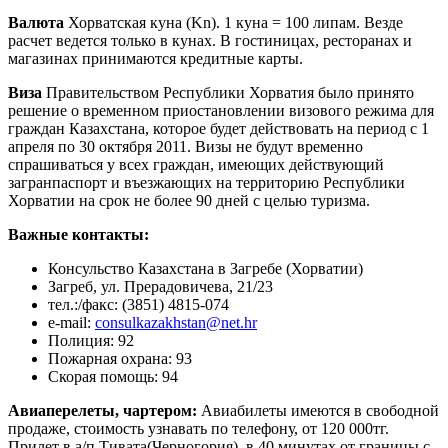
Валюта
Хорватская куна (Kn). 1 куна = 100 липам. Везде
расчет ведется только в кунах. В гостиницах, ресторанах и
магазинах принимаются кредитные карты.
Виза
Правительством Республики Хорватия было принято
решение о временном приостановлении визового режима для
граждан Казахстана, которое будет действовать на период с 1
апреля по 30 октября 2011. Визы не будут временно
спрашиваться у всех граждан, имеющих действующий
загранпаспорт и въезжающих на территорию Республики
Хорватии на срок не более 90 дней с целью туризма.
Важные контакты:
Консульство Казахстана в Загребе (Хорватии)
Загреб, ул. Прерадовичева, 21/23
тел.:/факс: (3851) 4815-074
e-mail:
consulkazakhstan@net.hr
Полиция: 92
Пожарная охрана: 93
Скорая помощь: 94
Авиаперелеты, чартером:
Авиабилеты имеются в свободной
продаже, стоимость узнавать по телефону, от 120 000тг.
Прилет в а/п Тивата(Черногория), в 40 минутах от границы с