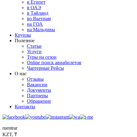
в Египет
в ОАЭ
в Тайланд
во Вьетнам
на ГОА
на Мальдивы
Круизы
Полезное
Статьи
Услуги
Туры на сезон
Online поиск авиабилетов
Чартерные Рейсы
О нас
Отзывы
Вакансии
Документы
Партнеры
Обращение
Контакты
ru
en
tr
ar
KZT, ₸