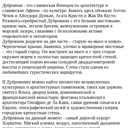
Дубровник
- это славянская Венеция по архитектуре и
славянские Афины - по культуре. Бывать здесь обожали Антон
Чехов и Айседора Дункан, Агата Кристи и Жак Ив Кусто.
Розовато-серебристый Дубровник с его белыми мостовыми,
криком чаек, легким бризом, жемчужинами островков в
морской лазури, гаванями с белоснежными яхтами
очарователен и неповторим.
Дубровник разделен на две части – старую на мысе и новую.
Черепичные крыши, башенки, улочки и мраморные мостовые
– это старый город. Он выстроен на мысе и с трех сторон
окружен морем и полностью защищен крепостной стеной,
достигающей порою весьма солидной двадцатиметровой
высоты и пешеходной ширины. Стена стала одним из
любимейших туристических маршрутов.
В Дубровнике можно найти множество великолепных
культурных и архитектурных памятников, таких как церковь
святого Влаха, дворец князя, доминиканский и
францисканский монастыри, фонтаны итальянского
архитектора Онофрио де Ла Кави, самая древняя синагога в
Европе, этнографический музей и художественная галерея,
городские крепостные стены.
Дубровник на данный момент - самый дорогой курорт
Хорватии. Мягкий климат, воздух, наполненный дыханием