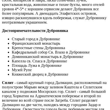
сосен, кипарисов и лавра, ласка солнечных лучей,
кристальная вода, живописные и тихие бухты, много отелей
уровня 4*-5* с хорошим сервисом делают Дубровник все
более популярным. А двенадцать Элафитских островов,
изящно раскинувшихся вдоль побережья, служат Дубровнику
неотразимым украшением.
Достопримечательности Дубровника
Старый город в Дубровнике
Францисканский монастырь
Крепостные стены Дубровника
Кафедральный собор Св. Влахо в Дубровнике
Доминиканский монастырь в Дубровнике
Капелла св. Спаса в Дубровнике
Площадь Лужа в Дубровнике
Музей Рупе
Княжеский дворец в Дубровнике
Сплит
- самый крупный город Далмации, расположенный на
полуострове Марьян между заливом Каштела и Сплитским
каналом у подножия Мосорских гор. Сплит - самый большой
город Хорватии на Адриатическом побережье и второй по
величине во всей стране после Загреба. Сплит разделяет
Далмацию на две части, находясь между городами Задар и
Дубровник. Окрестности города были любимым местом для