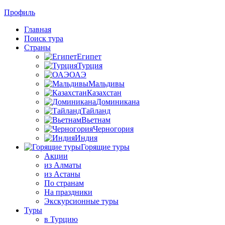
Профиль
Главная
Поиск тура
Страны
Египет
Турция
ОАЭ
Мальдивы
Казахстан
Доминикана
Тайланд
Вьетнам
Черногория
Индия
Горящие туры
Акции
из Алматы
из Астаны
По странам
На праздники
Экскурсионные туры
Туры
в Турцию