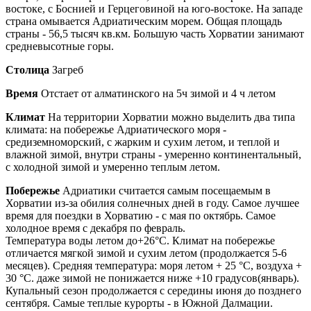
востоке, с Боснией и Герцеговиной на юго-востоке. На западе
страна омывается Адриатическим морем. Общая площадь
страны - 56,5 тысяч кв.км. Большую часть Хорватии занимают
средневысотные горы.
Столица
Загреб
Время
Отстает от алматинского на 5ч зимой и 4 ч летом
Климат
На территории Хорватии можно выделить два типа
климата: на побережье Адриатического моря -
средиземноморский, с жарким и сухим летом, и теплой и
влажной зимой, внутри страны - умеренно континентальный,
с холодной зимой и умеренно теплым летом.
Побережье
Адриатики считается самым посещаемым в
Хорватии из-за обилия солнечных дней в году. Самое лучшее
время для поездки в Хорватию - с мая по октябрь. Самое
холодное время с декабря по февраль.
Температура воды летом до+26°С. Климат на побережье
отличается мягкой зимой и сухим летом (продолжается 5-6
месяцев). Средняя температура: моря летом + 25 °C, воздуха +
30 °C. даже зимой не понижается ниже +10 градусов(январь).
Купальный сезон продолжается с середины июня до позднего
сентября. Самые теплые курорты - в Южной Далмации.