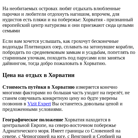
На необитаемых островах любят отдыхать влюбленные
парочки и любители отдохнуть нагишом, впрочем, для
нудистов есть пляжи и на побережье: Хорватия - признанный
европейский центр натуризма и они приезжают сюда целыми
семьями
Если вам хочется услышать, как грохочут бесконечные
водопады Плитвицких озер, сплавать на затонувшие корабли,
побродить по средневековым замкам и усадьбам, попетлять по
старинным улочкам, походить под парусами или заняться
дайвингом, тогда добро пожаловать в Хорватию.
Цена на отдых в Хорватии
Стоимость путёвки в Хорватию
измеряется конечно
многими факторами но большая часть уходит на перелёт, не
станем озвучивать конкретную цену но будте уверены
позвонив в
Vizit Expert
Вы останетесь довольны ценой и
предложенными условиями.
Географическое положение
Хорватия находится в
центральной Европе, на северо-восточном побережье
Адриатического моря. Имеет границы со Словенией на
севере, с Черногорией на юге, с Венгрией и Сербией на