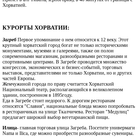
Хорватией.
КУРОРТЫ ХОРВАТИИ:
Загреб
Первое упоминание о нем относится к 12 веку. Этот
крупный хорватский город богат не только историческими
монументами, музеями и галереями, также он полон
современными магазинам, разнообразными ресторанами и
спортивными центрами. В Загребе проводится множество
конгрессов, экономических и бизнес-событий, торговых
выставок, представителями не только Хорватии, но и других
частей Европы.
Жемчужиной города по праву считается Хорватский
Национальный театр, располагающийся в великолепном
здании, построенном в 1895году.
Еда в Загребе стоит недорого. К дорогим ресторанам
относятся "Славия", национальные блюда можно попробовать
в ресторанчиках на улице Ткалчичева. Ресторан "Медулиц"
предлагает широкий выбор вегетарианской пищи.
Илица
- главная торговая улица Загреба. Посетите универмаги
Nama и Ilica, где можно приобрести разнообразные сувениры.