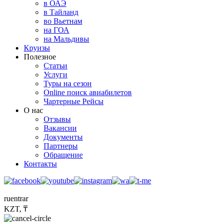
в ОАЭ
в Тайланд
во Вьетнам
на ГОА
на Мальдивы
Круизы
Полезное
Статьи
Услуги
Туры на сезон
Online поиск авиабилетов
Чартерные Рейсы
О нас
Отзывы
Вакансии
Документы
Партнеры
Обращение
Контакты
ru
en
tr
ar
KZT, ₸