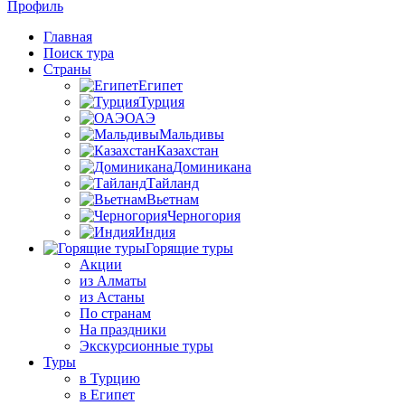
Профиль
Главная
Поиск тура
Страны
Египет
Турция
ОАЭ
Мальдивы
Казахстан
Доминикана
Тайланд
Вьетнам
Черногория
Индия
Горящие туры
Акции
из Алматы
из Астаны
По странам
На праздники
Экскурсионные туры
Туры
в Турцию
в Египет