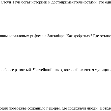
 Стоун Таун богат историей и достопримечательностями, это од
им коралловым рифом на Занзибаре. Как добраться? Где остано
но более развитый. Чистейший пляж, который является муницип
годня побережье сохранило пещеры, где содержали людей. Потр