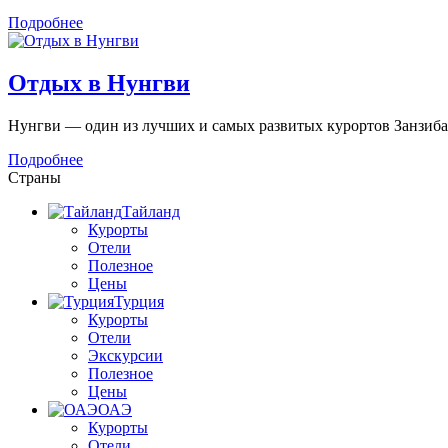
Подробнее
Отдых в Нунгви
Нунгви — один из лучших и самых развитых курортов Занзибара
Подробнее
Страны
Тайланд
Курорты
Отели
Полезное
Цены
Турция
Курорты
Отели
Экскурсии
Полезное
Цены
ОАЭ
Курорты
Отели