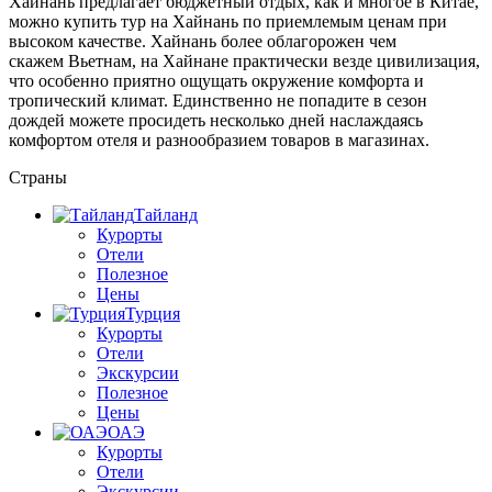
Хайнань предлагает бюджетный отдых, как и многое в Китае,
можно купить тур на Хайнань по приемлемым ценам при
высоком качестве. Хайнань более облагорожен чем
скажем Вьетнам, на Хайнане практически везде цивилизация,
что особенно приятно ощущать окружение комфорта и
тропический климат. Единственно не попадите в сезон
дождей можете просидеть несколько дней наслаждаясь
комфортом отеля и разнообразием товаров в магазинах.
Страны
Тайланд
Курорты
Отели
Полезное
Цены
Турция
Курорты
Отели
Экскурсии
Полезное
Цены
ОАЭ
Курорты
Отели
Экскурсии