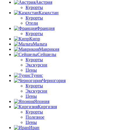
Австрия
Курорты
Казахстан
Курорты
Отели
Франция
Курорты
Кипр
Мальта
Маврикия
Сейшелы
Курорты
Экскурсии
Цены
Тунис
Черногория
Курорты
Экскурсии
Цены
Япония
Киргизия
Курорты
Полезное
Цены
Иран