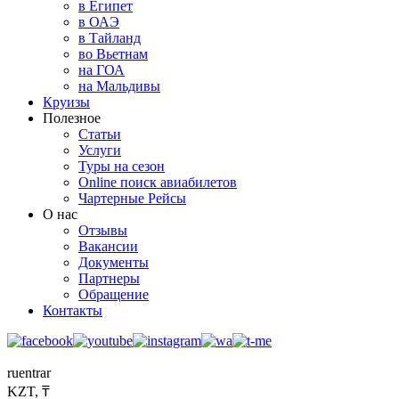
в Египет
в ОАЭ
в Тайланд
во Вьетнам
на ГОА
на Мальдивы
Круизы
Полезное
Статьи
Услуги
Туры на сезон
Online поиск авиабилетов
Чартерные Рейсы
О нас
Отзывы
Вакансии
Документы
Партнеры
Обращение
Контакты
ru
en
tr
ar
KZT, ₸