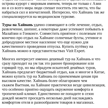
острова курорт с мировым именем, теперь не только с Азии
но и со всего мира люди спешат посетить эти места, что бы
набраться сил и впечатлений. Интересно, что Хайнань так же
специализируется на медицинском туризме.
Туры на Хайнань
удачно совмещают в себе лечение, отдых,
развлечение, шопинг, а некоторые даже успевают побывать в
Малайзии и Гонконге. Совместить приятное с полезным это
конечно про отдых на Хайнане солнечные бухты, учтивое и
добродушное местное население что еще нужно для
качественного проведения отпуска. Купить путёвку на
Хайнань можно в представительствах Vizit Expert.
Многих интересует именно дешевый тур на Хайнань и что
сразу приходит на ум так это раннее бронирование или
горящий тур, но мы обрадуем искателей дешёвых туров,
Хайнань предлагает бюджетный отдых, как и многое в Китае,
можно купить тур на Хайнань по приемлемым ценам при
высоком качестве. Хайнань более облагорожен чем
скажем Вьетнам, на Хайнане практически везде цивилизация,
что особенно приятно ощущать окружение комфорта и
тропический климат. Единственно не попадите в сезон
дождей можете просидеть несколько дней наслаждаясь
комфортом отеля и разнообразием товаров в магазинах.