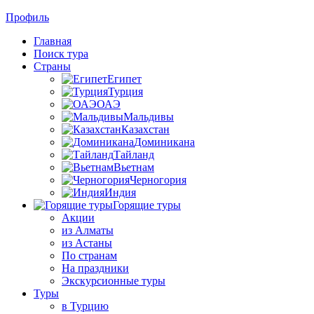
Профиль
Главная
Поиск тура
Страны
Египет
Турция
ОАЭ
Мальдивы
Казахстан
Доминикана
Тайланд
Вьетнам
Черногория
Индия
Горящие туры
Акции
из Алматы
из Астаны
По странам
На праздники
Экскурсионные туры
Туры
в Турцию