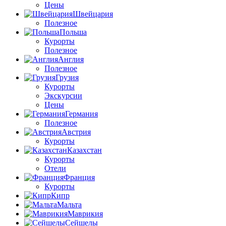
Цены
Швейцария
Полезное
Польша
Курорты
Полезное
Англия
Полезное
Грузия
Курорты
Экскурсии
Цены
Германия
Полезное
Австрия
Курорты
Казахстан
Курорты
Отели
Франция
Курорты
Кипр
Мальта
Маврикия
Сейшелы