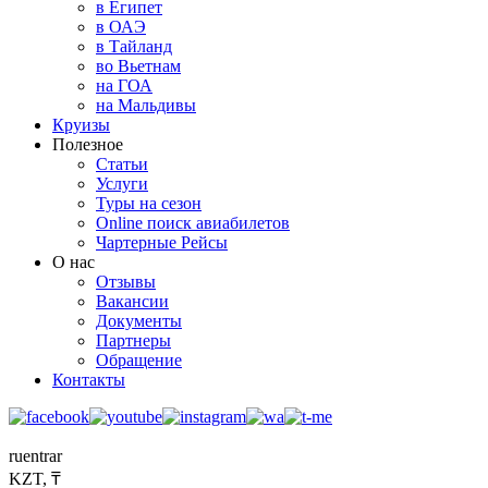
в Египет
в ОАЭ
в Тайланд
во Вьетнам
на ГОА
на Мальдивы
Круизы
Полезное
Статьи
Услуги
Туры на сезон
Online поиск авиабилетов
Чартерные Рейсы
О нас
Отзывы
Вакансии
Документы
Партнеры
Обращение
Контакты
ru
en
tr
ar
KZT, ₸