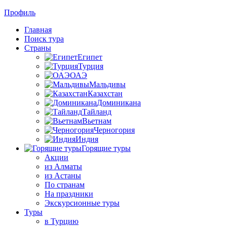
Профиль
Главная
Поиск тура
Страны
Египет
Турция
ОАЭ
Мальдивы
Казахстан
Доминикана
Тайланд
Вьетнам
Черногория
Индия
Горящие туры
Акции
из Алматы
из Астаны
По странам
На праздники
Экскурсионные туры
Туры
в Турцию