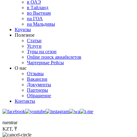
в ОАЭ
в Тайланд
во Вьетнам
на ГОА
на Мальдивы
Круизы
Полезное
Статьи
Услуги
Туры на сезон
Online поиск авиабилетов
Чартерные Рейсы
О нас
Отзывы
Вакансии
Документы
Партнеры
Обращение
Контакты
ru
en
tr
ar
KZT, ₸