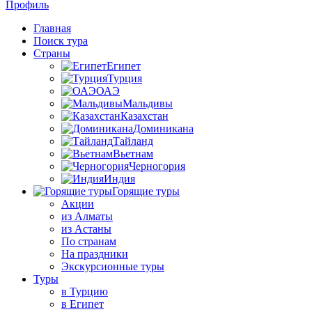
Профиль
Главная
Поиск тура
Страны
Египет
Турция
ОАЭ
Мальдивы
Казахстан
Доминикана
Тайланд
Вьетнам
Черногория
Индия
Горящие туры
Акции
из Алматы
из Астаны
По странам
На праздники
Экскурсионные туры
Туры
в Турцию
в Египет