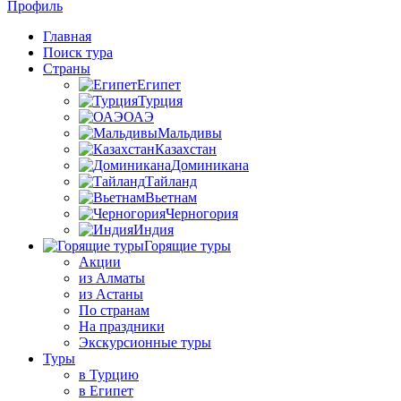
Профиль
Главная
Поиск тура
Страны
Египет
Турция
ОАЭ
Мальдивы
Казахстан
Доминикана
Тайланд
Вьетнам
Черногория
Индия
Горящие туры
Акции
из Алматы
из Астаны
По странам
На праздники
Экскурсионные туры
Туры
в Турцию
в Египет