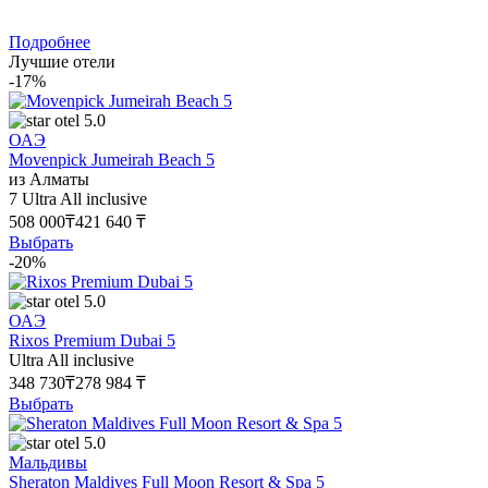
Подробнее
Лучшие отели
-17%
5.0
ОАЭ
Movenpick Jumeirah Beach 5
из Алматы
7
Ultra All inclusive
508 000₸
421 640 ₸
Выбрать
-20%
5.0
ОАЭ
Rixos Premium Dubai 5
Ultra All inclusive
348 730₸
278 984 ₸
Выбрать
5.0
Мальдивы
Sheraton Maldives Full Moon Resort & Spa 5