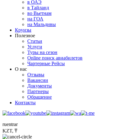
в ОАЭ
в Тайланд
во Вьетнам
на ГОА
на Мальдивы
Круизы
Полезное
Статьи
Услуги
Туры на сезон
Online поиск авиабилетов
Чартерные Рейсы
О нас
Отзывы
Вакансии
Документы
Партнеры
Обращение
Контакты
ru
en
tr
ar
KZT, ₸