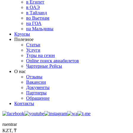
в Египет
в ОАЭ
в Тайланд
во Вьетнам
на ГОА
на Мальдивы
Круизы
Полезное
Статьи
Услуги
Туры на сезон
Online поиск авиабилетов
Чартерные Рейсы
О нас
Отзывы
Вакансии
Документы
Партнеры
Обращение
Контакты
ru
en
tr
ar
KZT, ₸