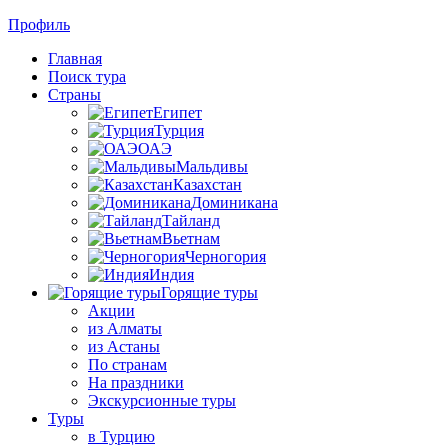
Профиль
Главная
Поиск тура
Страны
Египет
Турция
ОАЭ
Мальдивы
Казахстан
Доминикана
Тайланд
Вьетнам
Черногория
Индия
Горящие туры
Акции
из Алматы
из Астаны
По странам
На праздники
Экскурсионные туры
Туры
в Турцию