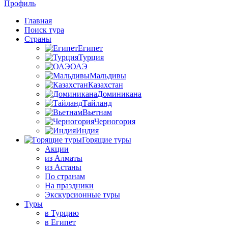
Профиль
Главная
Поиск тура
Страны
Египет
Турция
ОАЭ
Мальдивы
Казахстан
Доминикана
Тайланд
Вьетнам
Черногория
Индия
Горящие туры
Акции
из Алматы
из Астаны
По странам
На праздники
Экскурсионные туры
Туры
в Турцию
в Египет