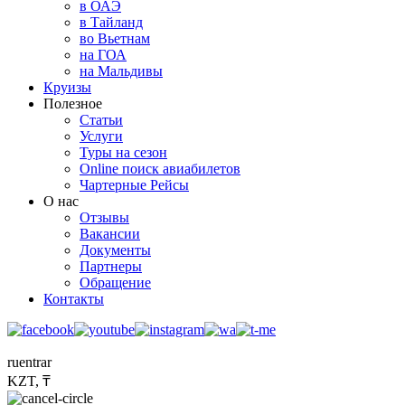
в ОАЭ
в Тайланд
во Вьетнам
на ГОА
на Мальдивы
Круизы
Полезное
Статьи
Услуги
Туры на сезон
Online поиск авиабилетов
Чартерные Рейсы
О нас
Отзывы
Вакансии
Документы
Партнеры
Обращение
Контакты
ru
en
tr
ar
KZT, ₸