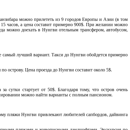
Занзибара можно прилететь из 9 городов Европы и Азии (в том
 15 часов, а цена составит примерно 900$. При желании можно
куда можно доехать в Нунгви отельным трансфером, автобусом,
 не самый лучший вариант. Такси до Нунгви обойдется примерно
о острову. Цена проезда до Нунгви составит около 5$.
за сутки стартует от 50$. Благодаря тому, что остров очень
ронировании можно найти варианты с полным пансионом.
тому пляжи Нунгви привлекают любителей сапбордов, дайвинга
колепными пляжами и живописными ландшафтами. Экскурсия по