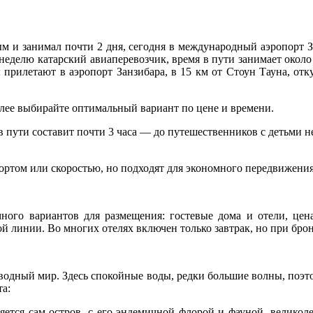
ым и занимал почти 2 дня, сегодня в международный аэропорт 
неделю катарский авиаперевозчик, время в пути занимает около
 прилетают в аэропорт Занзибара, в 15 км от Стоун Тауна, от
алее выбирайте оптимальный вариант по цене и времени.
 в пути составит почти 3 часа — до путешественников с детьми
том или скоростью, но подходят для экономного передвижения п
ого вариантов для размещения: гостевые дома и отели, цена 
вой линии. Во многих отелях включен только завтрак, но при б
водный мир. Здесь спокойные воды, редки большие волны, поэ
та:
ляется сам остров, с его эндемичной флорой и фауной, вели