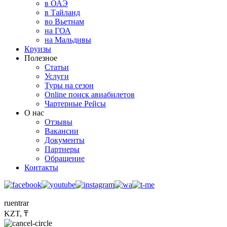
в ОАЭ
в Тайланд
во Вьетнам
на ГОА
на Мальдивы
Круизы
Полезное
Статьи
Услуги
Туры на сезон
Online поиск авиабилетов
Чартерные Рейсы
О нас
Отзывы
Вакансии
Документы
Партнеры
Обращение
Контакты
ru
en
tr
ar
KZT, ₸