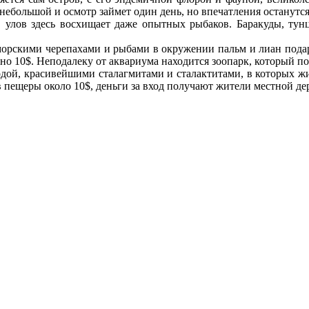
 небольшой и осмотр займет один день, но впечатления останутся
е, улов здесь восхищает даже опытных рыбаков. Баракуды, т
 морскими черепахами и рыбами в окружении пальм и лиан под
но 10$. Неподалеку от аквариума находится зоопарк, который по
ой, красивейшими сталагмитами и сталактитами, в которых жи
 в пещеры около 10$, деньги за вход получают жители местной 