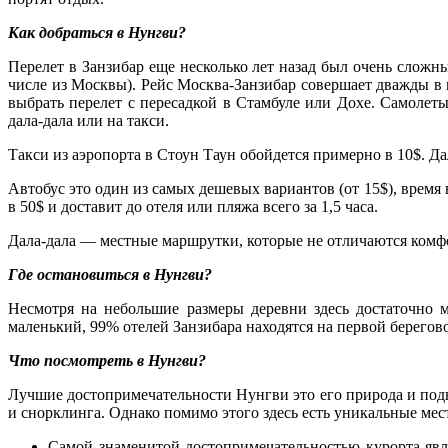
Как добраться в Нунгви?
Перелет в Занзибар еще несколько лет назад был очень сложн
числе из Москвы). Рейс Москва-Занзибар совершает дважды в 
выбрать перелет с пересадкой в Стамбуле или Дохе. Самолеты
дала-дала или на такси.
Такси из аэропорта в Стоун Таун обойдется примерно в 10$. Д
Автобус это один из самых дешевых вариантов (от 15$), время
в 50$ и доставит до отеля или пляжа всего за 1,5 часа.
Дала-дала — местные маршрутки, которые не отличаются комфор
Где остановиться в Нунгви?
Несмотря на небольшие размеры деревни здесь достаточно мн
маленький, 99% отелей Занзибара находятся на первой берего
Что посмотреть в Нунгви?
Лучшие достопримечательности Нунгви это его природа и под
и снорклинга. Однако помимо этого здесь есть уникальные мес
Самой знаменитой достопримечательностью курорта яв