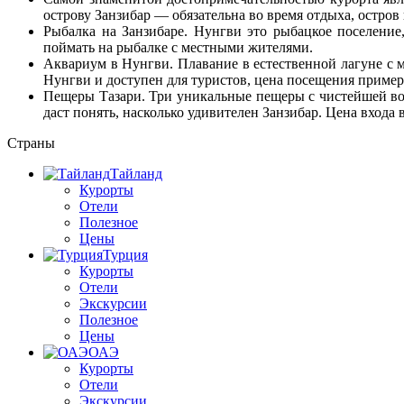
острову Занзибар — обязательна во время отдыха, остров
Рыбалка на Занзибаре. Нунгви это рыбацкое поселени
поймать на рыбалке с местными жителями.
Аквариум в Нунгви. Плавание в естественной лагуне с
Нунгви и доступен для туристов, цена посещения пример
Пещеры Тазари. Три уникальные пещеры с чистейшей вод
даст понять, насколько удивителен Занзибар. Цена входа
Страны
Тайланд
Курорты
Отели
Полезное
Цены
Турция
Курорты
Отели
Экскурсии
Полезное
Цены
ОАЭ
Курорты
Отели
Экскурсии