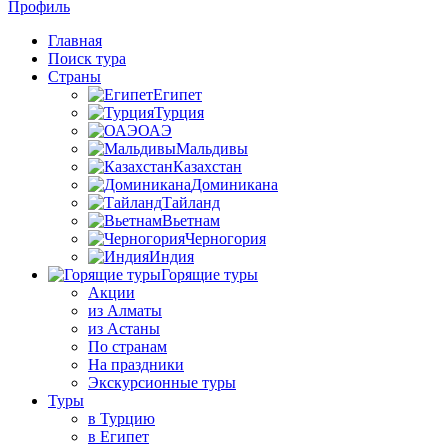
Профиль
Главная
Поиск тура
Страны
Египет
Турция
ОАЭ
Мальдивы
Казахстан
Доминикана
Тайланд
Вьетнам
Черногория
Индия
Горящие туры
Акции
из Алматы
из Астаны
По странам
На праздники
Экскурсионные туры
Туры
в Турцию
в Египет