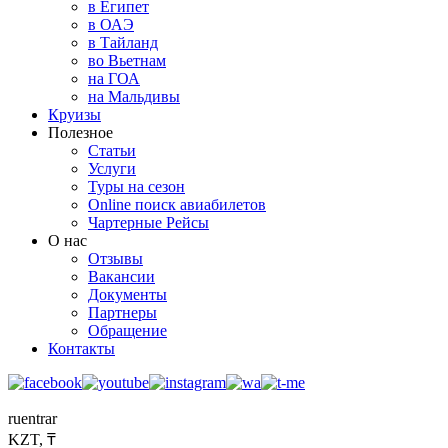
в Египет
в ОАЭ
в Тайланд
во Вьетнам
на ГОА
на Мальдивы
Круизы
Полезное
Статьи
Услуги
Туры на сезон
Online поиск авиабилетов
Чартерные Рейсы
О нас
Отзывы
Вакансии
Документы
Партнеры
Обращение
Контакты
ru
en
tr
ar
KZT, ₸