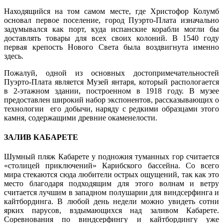
Находящийся на том самом месте, где Христофор Колумб
основал первое поселение, город Пуэрто-Плата изначально
задумывался как порт, куда испанские корабли могли бы
доставлять товары для всех своих колоний. В 1540 году
первая крепость Нового Света была воздвигнута именно
здесь.
Пожалуй, одной из основных достопримечательностей
Пуэрто-Плата является Музей янтаря, который распологается
в 2-этажном здании, построенном в 1918 году. В музее
предоставлен широкий набор экспонентов, рассказывающих о
технологии его добычи, наряду с редкими образцами этого
камня, содержащими древние окаменелости.
ЗАЛИВ КАБАРЕТЕ
Шумный пляж Кабарете у подножия туманных гор считается
«столицей приключений» Карибского бассейна. Со всего
мира стекаются сюда любители острых ощущений, так как это
место благодаря подходящим для этого волнам и ветру
считается лучшим в западном полушарии для виндсерфинга и
кайтбординга. В любой день недели можно увидеть сотни
ярких парусов, вздымающихся над заливом Кабарете.
Соревнования по виндсерфингу и кайтбордингу уже