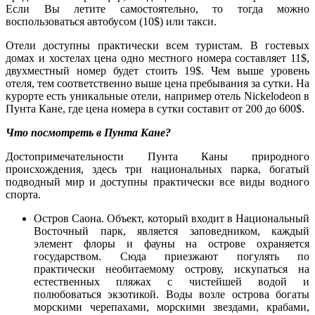
Если Вы летите самостоятельно, то тогда можно
воспользоваться автобусом (10$) или такси.
Отели доступны практически всем туристам. В гостевых
домах и хостелах цена одно местного номера составляет 11$,
двухместный номер будет стоить 19$. Чем выше уровень
отеля, тем соответственно выше цена пребывания за сутки. На
курорте есть уникальные отели, например отель Nickelodeon в
Пунта Кане, где цена номера в сутки составит от 200 до 600$.
Что посмотреть в Пунта Кане?
Достопримечательности Пунта Каны природного
происхождения, здесь три национальных парка, богатый
подводный мир и доступны практически все виды водного
спорта.
Остров Саона. Объект, который входит в Национальный
Восточный парк, является заповедником, каждый
элемент флоры и фауны на острове охраняется
государством. Сюда приезжают погулять по
практически необитаемому острову, искупаться на
естественных пляжах с чистейшей водой и
полюбоваться экзотикой. Воды возле острова богаты
морскими черепахами, морскими звездами, крабами,