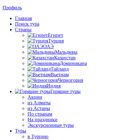
Профиль
Главная
Поиск тура
Страны
Египет
Турция
ОАЭ
Мальдивы
Казахстан
Доминикана
Тайланд
Вьетнам
Черногория
Индия
Горящие туры
Акции
из Алматы
из Астаны
По странам
На праздники
Экскурсионные туры
Туры
в Турцию