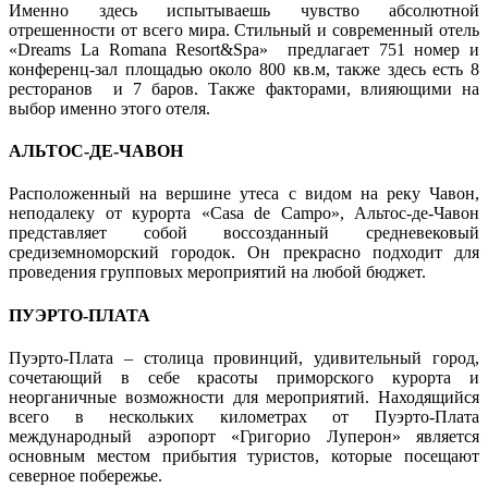
Именно здесь испытываешь чувство абсолютной
отрешенности от всего мира. Стильный и современный отель
«Dreams La Romana Resort&Spa» предлагает 751 номер и
конференц-зал площадью около 800 кв.м, также здесь есть 8
ресторанов и 7 баров. Также факторами, влияющими на
выбор именно этого отеля.
АЛЬТОС-ДЕ-ЧАВОН
Расположенный на вершине утеса с видом на реку Чавон,
неподалеку от курорта «Casa de Campo», Альтос-де-Чавон
представляет собой воссозданный средневековый
средиземноморский городок. Он прекрасно подходит для
проведения групповых мероприятий на любой бюджет.
ПУЭРТО-ПЛАТА
Пуэрто-Плата – столица провинций, удивительный город,
сочетающий в себе красоты приморского курорта и
неорганичные возможности для мероприятий. Находящийся
всего в нескольких километрах от Пуэрто-Плата
международный аэропорт «Григорио Луперон» является
основным местом прибытия туристов, которые посещают
северное побережье.