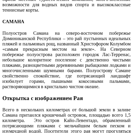
возможности для водных видов спорта и высококлассные
теннисные корты.
САМАНА
Полуостров Самана на северо-восточном побережье
Доминиканской Республики – это рай пустынных идеальных
пляжей и пальмовых рощ, названный Христофором Колумбом
«самым прекрасным местом на земле». На Северном
побережье полуострова расположен городок Лас-Терренас,
небольшое колоритное поселение с девственно чистыми
пляжами, разноцветными деревянными рыбацкими лодками и
многочисленными шумными барами. Полуострову Самане
свойственно спокойствие, где потрясающий ландшафт
изобилует горами, пышными кокосовыми пальмами,
растворяющимися в кристально чистом океане.
Открытка с изображением Рая
Всего в нескольких километрах от большой земли в заливе
Самана притаился крошечный островок, площадью всего 1,5
километра. Это остров Кайо-Левентадо, обрамленный
потрясающими пляжами с мельчайшим белым песком и
изумрудной водой. Посетители этого рая могут прогуляться