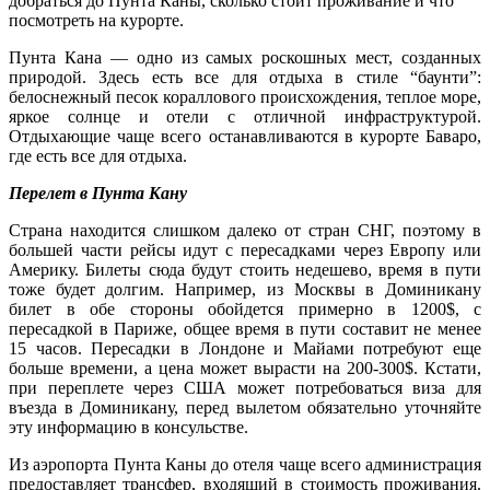
добраться до Пунта Каны, сколько стоит проживание и что
посмотреть на курорте.
Пунта Кана — одно из самых роскошных мест, созданных
природой. Здесь есть все для отдыха в стиле “баунти”:
белоснежный песок кораллового происхождения, теплое море,
яркое солнце и отели с отличной инфраструктурой.
Отдыхающие чаще всего останавливаются в курорте Баваро,
где есть все для отдыха.
Перелет в Пунта Кану
Страна находится слишком далеко от стран СНГ, поэтому в
большей части рейсы идут с пересадками через Европу или
Америку. Билеты сюда будут стоить недешево, время в пути
тоже будет долгим. Например, из Москвы в Доминикану
билет в обе стороны обойдется примерно в 1200$, с
пересадкой в Париже, общее время в пути составит не менее
15 часов. Пересадки в Лондоне и Майами потребуют еще
больше времени, а цена может вырасти на 200-300$. Кстати,
при переплете через США может потребоваться виза для
въезда в Доминикану, перед вылетом обязательно уточняйте
эту информацию в консульстве.
Из аэропорта Пунта Каны до отеля чаще всего администрация
предоставляет трансфер, входящий в стоимость проживания.