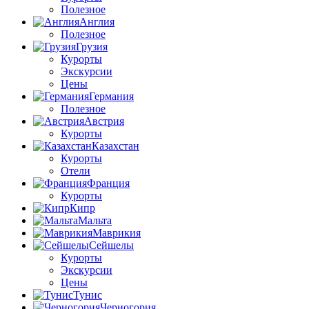
Полезное
Англия
Полезное
Грузия
Курорты
Экскурсии
Цены
Германия
Полезное
Австрия
Курорты
Казахстан
Курорты
Отели
Франция
Курорты
Кипр
Мальта
Маврикия
Сейшелы
Курорты
Экскурсии
Цены
Тунис
Черногория