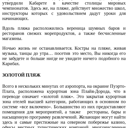
утвердили Кабарете в качестве столицы мировых
чемпионатов. Здесь же, на пляже, действует множество школ,
инструкторы которых с удовольствием дадут уроки для
начинающих.
Вдоль пляжа расположились вереница шумных баров и
ресторанов свежих морепродуктов, а также бесчисленные
магазины.
Ночью жизнь не останавливается. Костры на пляже, живая
музыка, танцы до утра… посетив это место, Вы никогда его
не забудете и больше нигде не увидите ничего подобного на
Карибах.
ЗОЛОТОЙ ПЛЯЖ
Всего в нескольких минутах от аэропорта, на окраине Пуэрто-
Плата, расположена курортная зона Плайя-Дорода, что в
переводе означает «золотой пляж». Это закрытая курортная
зона отелей высшей категории, работающих в основном по
системе «все включено». Большинство из них предоставляют
помещения для мероприятий, а также рестораны, бары и
насыщенную программу развлечений. Желающие могут найти
здесь и самые престижные на северном побережье казино,
офисы местных туристических компаний, многочисленные