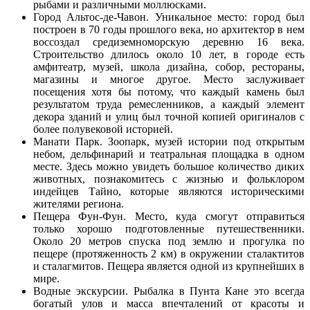
рыбами и различными моллюсками.
Город Альтос-де-Чавон. Уникальное место: город был
построен в 70 годы прошлого века, но архитектор в нем
воссоздал средиземноморскую деревню 16 века.
Строительство длилось около 10 лет, в городе есть
амфитеатр, музей, школа дизайна, собор, рестораны,
магазины и многое другое. Место заслуживает
посещения хотя бы потому, что каждый камень был
результатом труда ремесленников, а каждый элемент
декора зданий и улиц был точной копией оригиналов с
более полувековой историей.
Манати Парк. Зоопарк, музей истории под открытым
небом, дельфинарий и театральная площадка в одном
месте. Здесь можно увидеть большое количество диких
животных, познакомитесь с жизнью и фольклором
индейцев Тайно, которые являются историческими
жителями региона.
Пещера Фун-Фун. Место, куда смогут отправиться
только хорошо подготовленные путешественники.
Около 20 метров спуска под землю и прогулка по
пещере (протяженность 2 км) в окружении сталактитов
и сталагмитов. Пещера является одной из крупнейших в
мире.
Водные экскурсии. Рыбалка в Пунта Кане это всегда
богатый улов и масса впечталений от красоты и