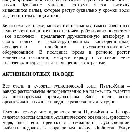
пляжи буквально унизаны сотнями тысяч высоких
качающихся пальм, которые растут буквально у кромки воды
и даруют отдыхающим тень.
Белоснежные пляжи, множество огромных, самых известных
в мире гостиниц и отельных цепочек, работающих по системе
«все включено», предлагают дружественную атмосферу в
своих новых и реконструированных конференц-залах,
оснащенных новейшим высокотехнологичным
оборудованием. В последнее время в регионе растет
количество гостиниц, которые наряду с системой «все
включено» предлагают и размещение с завтраками.
АКТИВНЫЙ ОТДЫХ НА ВОДЕ
Все отели и курорты туристической зоны Пунта-Кана –
Баваро расположены непосредственно на пляже, что является
их неоспоримым преимуществом. Здесь очень легко
организовать пляжные и водные развлечения для групп.
Именно потому, что курортная зона Пунта-Кана – Баваро
является местом слияния Атлантического океана и Карибского
моря, здесь есть прекрасная возможность глубоководной
рыбалки недалеко за коралловым рифом. Любители будут