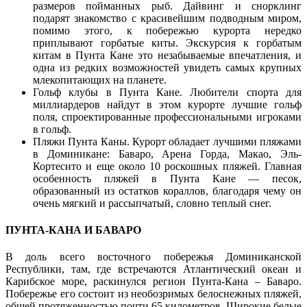
размеров пойманных рыб. Дайвинг и снорклинг
подарят знакомство с красивейшим подводным миром,
помимо этого, к побережью курорта нередко
приплывают горбатые киты. Экскурсия к горбатым
китам в Пунта Кане это незабываемые впечатления, и
одна из редких возможностей увидеть самых крупных
млекопитающих на планете.
Гольф клубы в Пунта Кане. Любители спорта для
миллиардеров найдут в этом курорте лучшие гольф
поля, спроектированные профессиональными игроками
в гольф.
Пляжи Пунта Каны. Курорт обладает лучшими пляжами
в Доминикане: Баваро, Арена Горда, Макао, Эль-
Кортесито и еще около 10 роскошных пляжей. Главная
особенность пляжей в Пунта Кане — песок,
образованный из остатков кораллов, благодаря чему он
очень мягкий и рассыпчатый, словно теплый снег.
ПУНТА-КАНА И БАВАРО
В доль всего восточного побережья Доминиканской
Республики, там, где встречаются Атлантический океан и
Карибское море, раскинулся регион Пунта-Кана – Баваро.
Побережье его состоит из необозримых белоснежных пляжей,
общей протяженностью почти 65 километров. Широкие белые