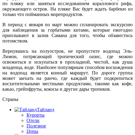
по пляжу или заняться исследованием кораллового рифа,
окружающего остров. На пляже Вас будет ждать барбекю из
только что пойманных морепродуктов.
В период с января по март можно спланировать экскурсию
для наблюдения за горбатыми китами, которые ежегодно
приплывают в залив Самана для того, чтобы обзавестись
потомством.
Вернувшись на полуостров, не пропустите водопад Эль-
Лимон, потрясающий тропический оазис, где можно
освежиться и искупаться в прохладной, чистой, как душа
младенца, воде. Наиболее популярным способом восхождения
на водопад является конный маршрут. По дороге группа
может заехать на ранчо, где каждый будет подкрепиться
восхитительными местными продуктами, такими как кофе,
какао, грейпфруты, кокосы и другие дары тропиков.
Страны
Тайланд
Курорты
Отели
Полезное
Цены