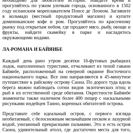
необходимо для любителей истории. Найдите время и
прогуляйтесь по узким улочкам города, основанного в 1502
году испанским мореплавателем Понсе де Леоном. Загляните
в кольмадо (местный продуктовый магазин) и купите
доминиканские кофе и ром. Прогуляйтесь по красочному
рынку под открытым небом, где продают мясо, рыбу, овощи и
фрукты, найдите скамейку в парке и насладитесь
окружающими видами.
ЛА-РОМАНА И БАЙЯИБЕ
Каждый день рано утром десятки 16-футовых рыбацких
лодок, наполненных туристами, отчаливают из тихой гавани
Байяибе, расположенный на северной окраине Восточного
национального парка. Все они направляются в 45-минутное
путешествие к райскому острову Саона. По дороге туда вдоль
берега можно наблюдать сотни видов экзотических птиц и
рыб в их естественной среде обитания. Окрестности Байяибе
знамениты также наличием более 400 пещер с наскальными
рисунками индейцев Таино, коренных обитателей острова.
Представьте себе идеальный остров, с первого взгляда
необитаемый, с белоснежным мельчайшим песком и лазурной
водой, унизанный прекрасными пальмами. Это и есть остров
Саона, удивительный атолл, где достаточно места для того,