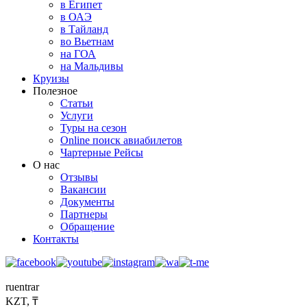
в Египет
в ОАЭ
в Тайланд
во Вьетнам
на ГОА
на Мальдивы
Круизы
Полезное
Статьи
Услуги
Туры на сезон
Online поиск авиабилетов
Чартерные Рейсы
О нас
Отзывы
Вакансии
Документы
Партнеры
Обращение
Контакты
ru
en
tr
ar
KZT, ₸