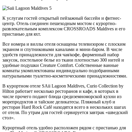
К услугам гостей открытый пейзажный бассейн и фитнес-
центр. Отель соединен пешеходным мостом с курортно-
развлекательным комплексом CROSSROADS Maldives и его
пристанью для яхт.
Все номера и виллы отеля оснащены телевизором с плоским
экраном и спутниковыми каналами и мини-баром. В числе
удобств принадлежности для чая/кофе, фирменный набор
закусок, постельное белье из ткани плотностью 300 нитей и
удобные подушки Creature Comfort. Собственные ванные
комнаты укомплектованы индивидуально подобранными
натуральными туалетно-косметическими принадлежностями.
В курортном отеле SAii Lagoon Maldives, Curio Collection by
Hilton работает несколько ресторанов и кафе, в которых в
числе прочего подают блюда средиземноморской кухни из
морепродуктов и тайские деликатесы. Пляжный клуб и
ресторан Hard Rock Café находятся всего в нескольких шагах
от отеля. По утрам для гостей сервируется завтрак «шведский
стол».
Курортный отель удобно расположен рядом с пристанью для