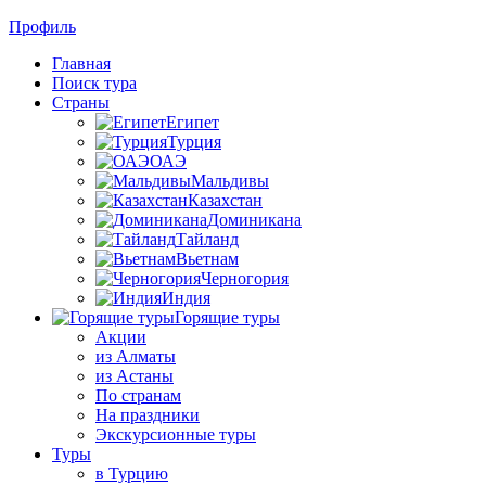
Профиль
Главная
Поиск тура
Страны
Египет
Турция
ОАЭ
Мальдивы
Казахстан
Доминикана
Тайланд
Вьетнам
Черногория
Индия
Горящие туры
Акции
из Алматы
из Астаны
По странам
На праздники
Экскурсионные туры
Туры
в Турцию