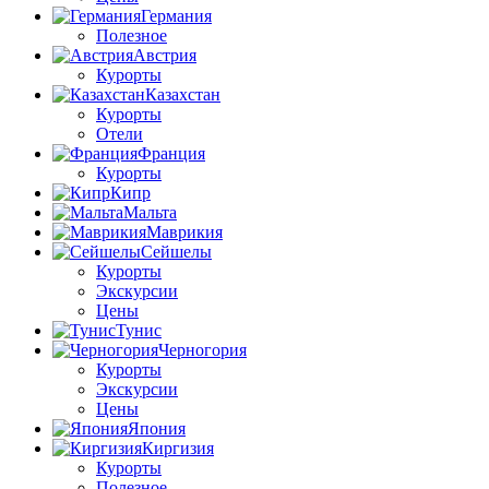
Германия
Полезное
Австрия
Курорты
Казахстан
Курорты
Отели
Франция
Курорты
Кипр
Мальта
Маврикия
Сейшелы
Курорты
Экскурсии
Цены
Тунис
Черногория
Курорты
Экскурсии
Цены
Япония
Киргизия
Курорты
Полезное