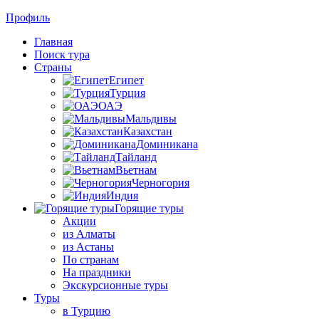
Профиль
Главная
Поиск тура
Страны
Египет
Турция
ОАЭ
Мальдивы
Казахстан
Доминикана
Тайланд
Вьетнам
Черногория
Индия
Горящие туры
Акции
из Алматы
из Астаны
По странам
На праздники
Экскурсионные туры
Туры
в Турцию