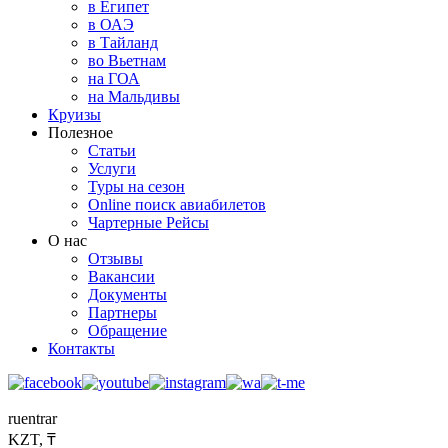
в Египет
в ОАЭ
в Тайланд
во Вьетнам
на ГОА
на Мальдивы
Круизы
Полезное
Статьи
Услуги
Туры на сезон
Online поиск авиабилетов
Чартерные Рейсы
О нас
Отзывы
Вакансии
Документы
Партнеры
Обращение
Контакты
ru
en
tr
ar
KZT, ₸