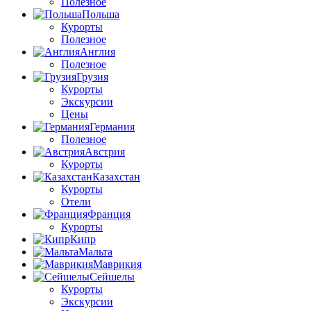
Полезное
Польша
Курорты
Полезное
Англия
Полезное
Грузия
Курорты
Экскурсии
Цены
Германия
Полезное
Австрия
Курорты
Казахстан
Курорты
Отели
Франция
Курорты
Кипр
Мальта
Маврикия
Сейшелы
Курорты
Экскурсии