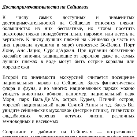
Достопримечательности на Сейшелах
К числу самых доступных и знаменитых
достопримечательностей на Сейшелах относятся пляжи:
большинство из них бесплатные, но чтобы посетить
некоторые пляжи понадобится плыть паромом, или лететь на
вертолете. К числу лучших пляжей на Сейшелах (а часть из
них признана лучшими в мире) относятся: Бо-Валон, Порт
Лоне, Анс-Лацио, Сурс-д’Аржан. При купании обязательно
одевайте тапочки, защищающие от кораллов, даже на самых
лучших пляжах в воде могут быть острые кораллы или
морские ежи.
Второй по значимости экскурсией считается посещение
национальных парков на Сейшелах. Здесь фантастическая
флора и фауна, а во многих национальных парках можно
увидеть животных вблизи, например, национальный парк
Морн, парк Валь-Де-Мэ, остров Курьез, Птичий остров,
морской национальный парк Святой Анны и т.д. Здесь Вы
увидите сейшельских мухоловок (пестрые птицы), гигантских
альдабарских черепах, летучих лисиц, различных
земноводных и насекомых.
Снорклинг и дайвинг на Сейшелах — потрясающее