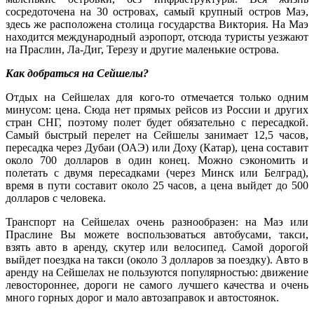
сосредоточена на 30 островах, самый крупный остров Маэ,
здесь же расположена столица государства Виктория. На Маэ
находится международный аэропорт, отсюда туристы уезжают
на Праслин, Ла-Диг, Терезу и другие маленькие острова.
Как добраться на Сейшелы?
Отдых на Сейшелах для кого-то отмечается только одним
минусом: цена. Сюда нет прямых рейсов из России и других
стран СНГ, поэтому полет будет обязательно с пересадкой.
Самый быстрый перелет на Сейшелы занимает 12,5 часов,
пересадка через Дубаи (ОАЭ) или Доху (Катар), цена составит
около 700 долларов в один конец. Можно сэкономить и
полетать с двумя пересадками (через Минск или Белград),
время в пути составит около 25 часов, а цена выйдет до 500
долларов с человека.
Транспорт на Сейшелах очень разнообразен: на Маэ или
Праслине Вы можете воспользоваться автобусами, такси,
взять авто в аренду, скутер или велосипед. Самой дорогой
выйдет поездка на такси (около 3 долларов за поездку). Авто в
аренду на Сейшелах не пользуются популярностью: движение
левостороннее, дороги не самого лучшего качества и очень
много горных дорог и мало автозаправок и автостоянок.