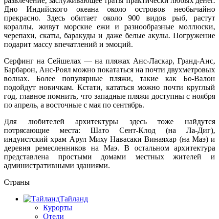
развлечение, заслуживающее траты практически любых денег.
Дно Индийского океана около островов необычайно
прекрасно. Здесь обитает около 900 видов рыб, растут
кораллы, живут морские ежи и разнообразные моллюски,
черепахи, скаты, баракуды и даже белые акулы. Погружение
подарит массу впечатлений и эмоций.
Серфинг на Сейшелах — на пляжах Анс-Ласкар, Гранд-Анс,
Барбарон, Анс-Роял можно покататься на почти двухметровых
волнах. Более популярные пляжи, такие как Бо-Валон
подойдут новичкам. Кстати, кататься можно почти круглый
год, главное помнить, что западные пляжи доступны с ноября
по апрель, а восточные с мая по сентябрь.
Для любителей архитектуры здесь тоже найдутся
потрясающие места: Шато Сент-Клод (на Ла-Диг),
индуистский храм Арул Миху Навасаки Винаяхар (на Маэ) и
деревня ремесленников на Маэ. В остальном архитектура
представлена простыми домами местных жителей и
административными зданиями.
Страны
Тайланд
Курорты
Отели