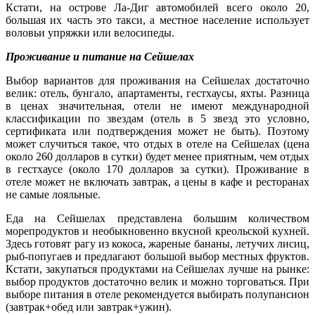
Кстати, на острове Ла-Диг автомобилей всего около 20,
большая их часть это такси, а местное население использует
воловьи упряжки или велосипеды.
Проживание и питание на Сейшелах
Выбор вариантов для проживания на Сейшелах достаточно
велик: отель, бунгало, апартаменты, гестхаусы, яхты. Разница
в ценах значительная, отели не имеют международной
классификации по звездам (отель в 5 звезд это условно,
сертификата или подтверждения может не быть). Поэтому
может случиться такое, что отдых в отеле на Сейшелах (цена
около 260 долларов в сутки) будет менее приятным, чем отдых
в гестхаусе (около 170 долларов за сутки). Проживание в
отеле может не включать завтрак, а цены в кафе и ресторанах
не самые лояльные.
Еда на Сейшелах представлена большим количеством
морепродуктов и необыкновенно вкусной креольской кухней.
Здесь готовят рагу из кокоса, жареные бананы, летучих лисиц,
рыб-попугаев и предлагают большой выбор местных фруктов.
Кстати, закупаться продуктами на Сейшелах лучше на рынке:
выбор продуктов достаточно велик и можно торговаться. При
выборе питания в отеле рекомендуется выбирать полупансион
(завтрак+обед или завтрак+ужин).