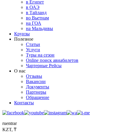
в Египет
в ОАЭ
в Тайланд
во Вьетнам
на ГОА
на Мальдивы
Круизы
Полезное
Статьи
Услуги
Туры на сезон
Online поиск авиабилетов
Чартерные Рейсы
О нас
Отзывы
Вакансии
Документы
Партнеры
Обращение
Контакты
ru
en
tr
ar
KZT, ₸