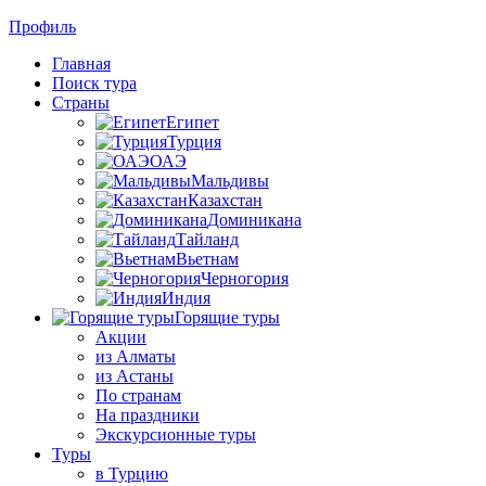
Профиль
Главная
Поиск тура
Страны
Египет
Турция
ОАЭ
Мальдивы
Казахстан
Доминикана
Тайланд
Вьетнам
Черногория
Индия
Горящие туры
Акции
из Алматы
из Астаны
По странам
На праздники
Экскурсионные туры
Туры
в Турцию