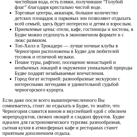
чистейшая вода, есть пляжи, получившие “Голубой
флаг” благодаря кристально чистой воде.
Торговые центры, аквапарк, большое количество
детских площадок и парковых зон позволяют отдыхать
всей семьей, здесь будет интересно и детям и взрослым.
Приемлемые цены: отели, кафе, гостиницы и хостелы, в
Будве можно отдохнуть в экономичном формате и с
люкс размахом.
Топ-Хилл и Трокадеро — лучше ночные клубы в
Черногории расположены в Будве для любителей
тусовок и отличной музыки.
Пешие туры, рафтинг, посещение монастырей и
необычных локаций в окружении уникальной природы
Будве подарят незабываемые впечатления.
Город богат историей: разнообразные экскурсии с
интересными легендами и удивительной судьбой
черногорского курорта.
Если даже после всего вышеперечисленного Вы
сомневаетесь, стоит ли отдыхать в Будве, то знайте, что
Черногория славится вином и вкуснейшей едой с обилием
морепродуктов, свежих овощей и сладких фруктов. Будве
идеален для гастрономического туризма: разнообразная,
сытная кухня в атмосферных кафе и ресторанах станет
приятным дополнением отдыха.