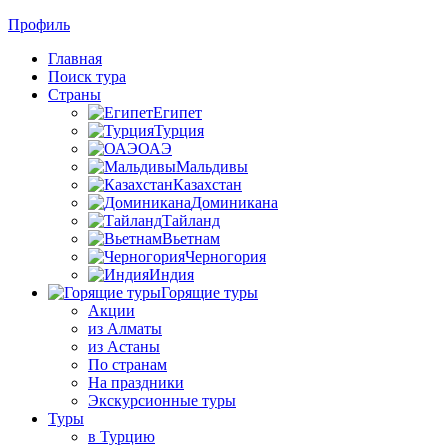
Профиль
Главная
Поиск тура
Страны
Египет
Турция
ОАЭ
Мальдивы
Казахстан
Доминикана
Тайланд
Вьетнам
Черногория
Индия
Горящие туры
Акции
из Алматы
из Астаны
По странам
На праздники
Экскурсионные туры
Туры
в Турцию