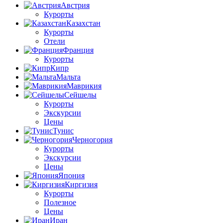
Австрия
Курорты
Казахстан
Курорты
Отели
Франция
Курорты
Кипр
Мальта
Маврикия
Сейшелы
Курорты
Экскурсии
Цены
Тунис
Черногория
Курорты
Экскурсии
Цены
Япония
Киргизия
Курорты
Полезное
Цены
Иран