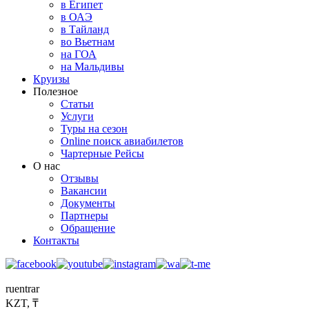
в Египет
в ОАЭ
в Тайланд
во Вьетнам
на ГОА
на Мальдивы
Круизы
Полезное
Статьи
Услуги
Туры на сезон
Online поиск авиабилетов
Чартерные Рейсы
О нас
Отзывы
Вакансии
Документы
Партнеры
Обращение
Контакты
ru
en
tr
ar
KZT, ₸