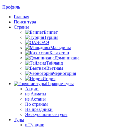
Профиль
Главная
Поиск тура
Страны
Египет
Турция
ОАЭ
Мальдивы
Казахстан
Доминикана
Тайланд
Вьетнам
Черногория
Индия
Горящие туры
Акции
из Алматы
из Астаны
По странам
На праздники
Экскурсионные туры
Туры
в Турцию