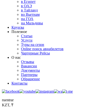
в Египет
в ОАЭ
в Тайланд
во Вьетнам
на ГОА
на Мальдивы
Круизы
Полезное
Статьи
Услуги
Туры на сезон
Online поиск авиабилетов
Чартерные Рейсы
О нас
Отзывы
Вакансии
Документы
Партнеры
Обращение
Контакты
ru
en
tr
ar
KZT, ₸