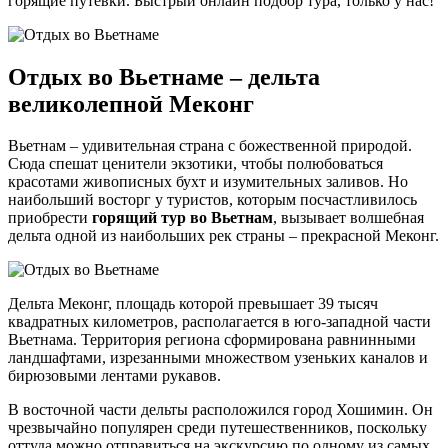
горящие путёвки. Быстрый онлайн подбор тура, только у нас!
Отдых во Вьетнаме – дельта
великолепной Меконг
Вьетнам – удивительная страна с божественной природой.
Сюда спешат ценители экзотики, чтобы полюбоваться
красотами живописных бухт и изумительных заливов. Но
наибольший восторг у туристов, которым посчастливилось
приобрести
горящий тур во Вьетнам
, вызывает волшебная
дельта одной из наибольших рек страны – прекрасной Меконг.
Дельта Меконг, площадь которой превышает 39 тысяч
квадратных километров, располагается в юго-западной части
Вьетнама. Территория региона сформирована равнинными
ландшафтами, изрезанными множеством узеньких каналов и
бирюзовыми лентами рукавов.
В восточной части дельты расположился город Хошимин. Он
чрезвычайно популярен среди путешественников, поскольку
оттуда можно отправиться на экскурсию по одному из самых