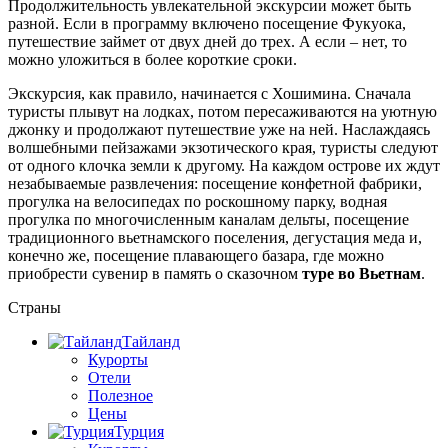
Продолжительность увлекательной экскурсии может быть
разной. Если в программу включено посещение Фукуока,
путешествие займет от двух дней до трех. А если – нет, то
можно уложиться в более короткие сроки.
Экскурсия, как правило, начинается с Хошимина. Сначала
туристы плывут на лодках, потом пересаживаются на уютную
джонку и продолжают путешествие уже на ней. Наслаждаясь
волшебными пейзажами экзотического края, туристы следуют
от одного клочка земли к другому. На каждом острове их ждут
незабываемые развлечения: посещение конфетной фабрики,
прогулка на велосипедах по роскошному парку, водная
прогулка по многочисленным каналам дельты, посещение
традиционного вьетнамского поселения, дегустация меда и,
конечно же, посещение плавающего базара, где можно
приобрести сувенир в память о сказочном
туре во Вьетнам
.
Страны
Тайланд
Курорты
Отели
Полезное
Цены
Турция