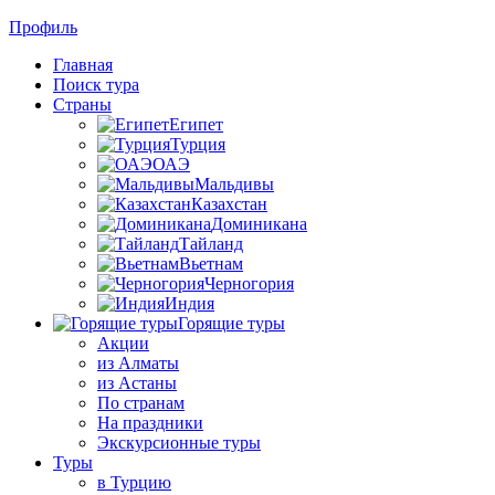
Профиль
Главная
Поиск тура
Страны
Египет
Турция
ОАЭ
Мальдивы
Казахстан
Доминикана
Тайланд
Вьетнам
Черногория
Индия
Горящие туры
Акции
из Алматы
из Астаны
По странам
На праздники
Экскурсионные туры
Туры
в Турцию