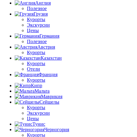
Англия
Полезное
Грузия
Курорты
Экскурсии
Цены
Германия
Полезное
Австрия
Курорты
Казахстан
Курорты
Отели
Франция
Курорты
Кипр
Мальта
Маврикия
Сейшелы
Курорты
Экскурсии
Цены
Тунис
Черногория
Курорты