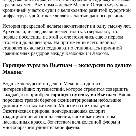
красивых мест Вьетнама – дельте Меконг. Остров Фукуок –
крошечный участок суши с великолепно развитой курортной
инфраструктурой, также является частью данного региона.
История прекрасной дельты насчитывает ни одну тысячу лет.
Археологи, исследовавшие местность, утверждают, что
первые поселенцы на этой земле появились еще в первом
столетии до нашей эры. На протяжении всего периода
становления дельта неоднократно становилась причиной
грандиозных раздоров между Камбоджи и Лаосом.
Горящие туры во Вьетнам – экскурсии по дельте
Меконг
Водные экскурсии по дельте Меконг – одно из
интереснейших путешествий, которое стремится совершить
каждый, кто приобрел
горящую путевку во Вьетнам
. Вдоль
поросших травой берегов сконцентрированы небольшие
домики местных жителей. Многие из них плавучие.
Экзотическая природа, подчеркивающая колорит
традиционной жизни населения, восхищает буйством
насыщенных красок, богатством великолепной флоры и
многообразием удивительной фауны.