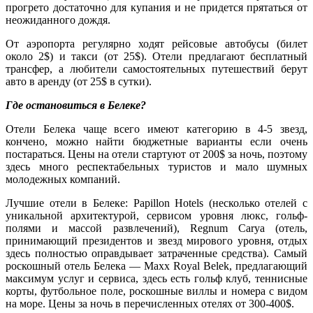
прогрето достаточно для купания и не придется прятаться от
неожиданного дождя.
От аэропорта регулярно ходят рейсовые автобусы (билет
около 2$) и такси (от 25$). Отели предлагают бесплатный
трансфер, а любители самостоятельных путешествий берут
авто в аренду (от 25$ в сутки).
Где остановиться в Белеке?
Отели Белека чаще всего имеют категорию в 4-5 звезд,
кончено, можно найти бюджетные варианты если очень
постараться. Цены на отели стартуют от 200$ за ночь, поэтому
здесь много респектабельных туристов и мало шумных
молодежных компаний.
Лучшие отели в Белеке: Papillon Hotels (несколько отелей с
уникальной архитектурой, сервисом уровня люкс, гольф-
полями и массой развлечений), Regnum Carya (отель,
принимающий президентов и звезд мирового уровня, отдых
здесь полностью оправдывает затраченные средства). Самый
роскошный отель Белека — Maxx Royal Belek, предлагающий
максимум услуг и сервиса, здесь есть гольф клуб, теннисные
корты, футбольное поле, роскошные виллы и номера с видом
на море. Цены за ночь в перечисленных отелях от 300-400$.