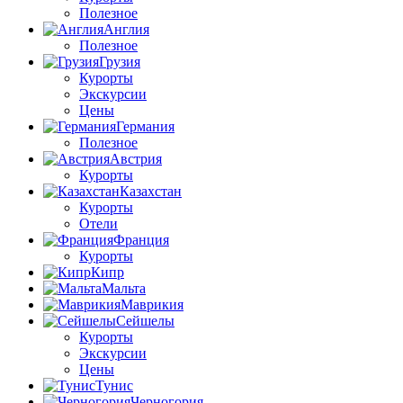
Полезное
Англия
Полезное
Грузия
Курорты
Экскурсии
Цены
Германия
Полезное
Австрия
Курорты
Казахстан
Курорты
Отели
Франция
Курорты
Кипр
Мальта
Маврикия
Сейшелы
Курорты
Экскурсии
Цены
Тунис
Черногория