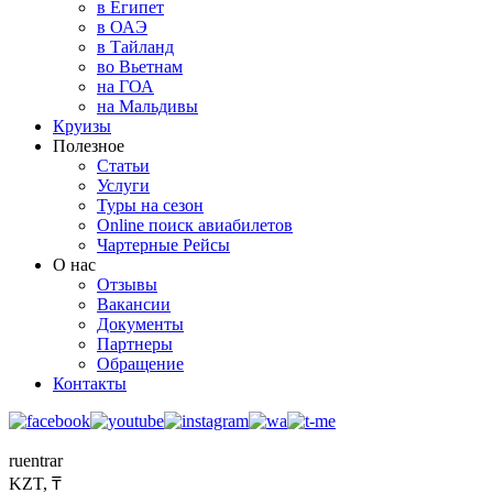
в Египет
в ОАЭ
в Тайланд
во Вьетнам
на ГОА
на Мальдивы
Круизы
Полезное
Статьи
Услуги
Туры на сезон
Online поиск авиабилетов
Чартерные Рейсы
О нас
Отзывы
Вакансии
Документы
Партнеры
Обращение
Контакты
ru
en
tr
ar
KZT, ₸