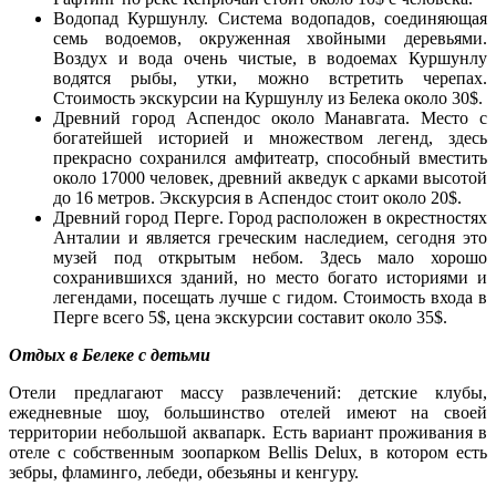
Водопад Куршунлу. Система водопадов, соединяющая
семь водоемов, окруженная хвойными деревьями.
Воздух и вода очень чистые, в водоемах Куршунлу
водятся рыбы, утки, можно встретить черепах.
Стоимость экскурсии на Куршунлу из Белека около 30$.
Древний город Аспендос около Манавгата. Место с
богатейшей историей и множеством легенд, здесь
прекрасно сохранился амфитеатр, способный вместить
около 17000 человек, древний акведук с арками высотой
до 16 метров. Экскурсия в Аспендос стоит около 20$.
Древний город Перге. Город расположен в окрестностях
Анталии и является греческим наследием, сегодня это
музей под открытым небом. Здесь мало хорошо
сохранившихся зданий, но место богато историями и
легендами, посещать лучше с гидом. Стоимость входа в
Перге всего 5$, цена экскурсии составит около 35$.
Отдых в Белеке с детьми
Отели предлагают массу развлечений: детские клубы,
ежедневные шоу, большинство отелей имеют на своей
территории небольшой аквапарк. Есть вариант проживания в
отеле с собственным зоопарком Bellis Delux, в котором есть
зебры, фламинго, лебеди, обезьяны и кенгуру.