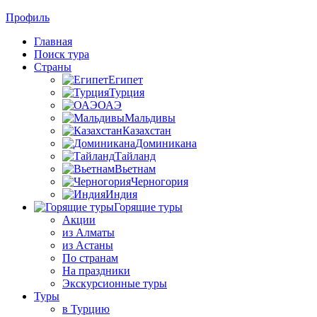
Профиль
Главная
Поиск тура
Страны
Египет
Турция
ОАЭ
Мальдивы
Казахстан
Доминикана
Тайланд
Вьетнам
Черногория
Индия
Горящие туры
Акции
из Алматы
из Астаны
По странам
На праздники
Экскурсионные туры
Туры
в Турцию