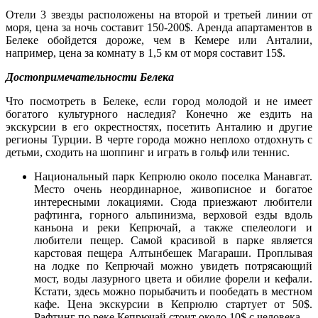
Отели 3 звезды расположены на второй и третьей линии от
моря, цена за ночь составит 150-200$. Аренда апартаментов в
Белеке обойдется дороже, чем в Кемере или Анталии,
например, цена за комнату в 1,5 км от моря составит 15$.
Достопримечательности Белека
Что посмотреть в Белеке, если город молодой и не имеет
богатого культурного наследия? Конечно же ездить на
экскурсии в его окрестностях, посетить Анталию и другие
регионы Турции. В черте города можно неплохо отдохнуть с
детьми, сходить на шоппинг и играть в гольф или теннис.
Национальный парк Кепрюлю около поселка Манавгат.
Место очень неординарное, живописное и богатое
интересными локациями. Сюда приезжают любители
рафтинга, горного альпинизма, верховой езды вдоль
каньона и реки Кепрючай, а также спелеологи и
любители пещер. Самой красивой в парке является
карстовая пещера Алтынбешек Магараши. Проплывая
на лодке по Кепрючай можно увидеть потрясающий
мост, воды лазурного цвета и обилие форели и кефали.
Кстати, здесь можно порыбачить и пообедать в местном
кафе. Цена экскурсии в Кепрюлю стартует от 50$.
Рафтинг по реке Кепрючай стоит около 10$ с человека.