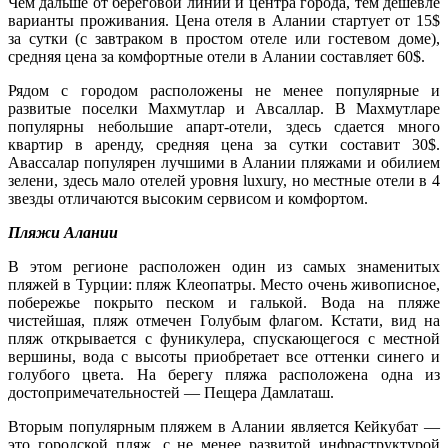
Чем дальше от береговой линии и центра города, тем дешевле
варианты проживания. Цена отеля в Алании стартует от 15$
за сутки (с завтраком в простом отеле или гостевом доме),
средняя цена за комфортные отели в Алании составляет 60$.
Рядом с городом расположены не менее популярные и
развитые поселки Махмутлар и Авсаллар. В Махмутларе
популярны небольшие апарт-отели, здесь сдается много
квартир в аренду, средняя цена за сутки составит 30$.
Авассалар популярен лучшими в Алании пляжами и обилием
зелени, здесь мало отелей уровня luxury, но местные отели в 4
звезды отличаются высоким сервисом и комфортом.
Пляжи Алании
В этом регионе расположен один из самых знаменитых
пляжей в Турции: пляж Клеопатры. Место очень живописное,
побережье покрыто песком и галькой. Вода на пляже
чистейшая, пляж отмечен Голубым флагом. Кстати, вид на
пляж открывается с фуникулера, спускающегося с местной
вершины, вода с высоты приобретает все оттенки синего и
голубого цвета. На берегу пляжа расположена одна из
достопримечательностей — Пещера Дамлаташ.
Вторым популярным пляжем в Алании является Кейкубат —
это городской пляж, с не менее развитой инфраструктурой