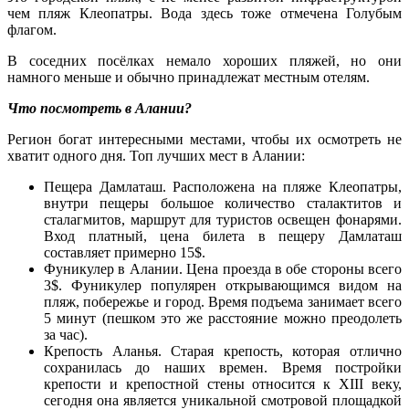
чем пляж Клеопатры. Вода здесь тоже отмечена Голубым
флагом.
В соседних посёлках немало хороших пляжей, но они
намного меньше и обычно принадлежат местным отелям.
Что посмотреть в Алании?
Регион богат интересными местами, чтобы их осмотреть не
хватит одного дня. Топ лучших мест в Алании:
Пещера Дамлаташ. Расположена на пляже Клеопатры,
внутри пещеры большое количество сталактитов и
сталагмитов, маршрут для туристов освещен фонарями.
Вход платный, цена билета в пещеру Дамлаташ
составляет примерно 15$.
Фуникулер в Алании. Цена проезда в обе стороны всего
3$. Фуникулер популярен открывающимся видом на
пляж, побережье и город. Время подъема занимает всего
5 минут (пешком это же расстояние можно преодолеть
за час).
Крепость Аланья. Старая крепость, которая отлично
сохранилась до наших времен. Время постройки
крепости и крепостной стены относится к XIII веку,
сегодня она является уникальной смотровой площадкой