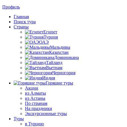
Профиль
Главная
Поиск тура
Страны
Египет
Турция
ОАЭ
Мальдивы
Казахстан
Доминикана
Тайланд
Вьетнам
Черногория
Индия
Горящие туры
Акции
из Алматы
из Астаны
По странам
На праздники
Экскурсионные туры
Туры
в Турцию