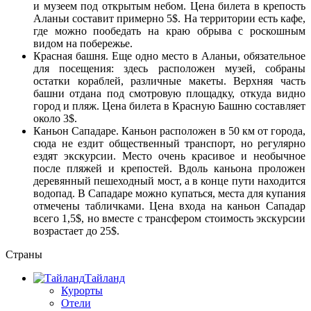
и музеем под открытым небом. Цена билета в крепость
Аланьи составит примерно 5$. На территории есть кафе,
где можно пообедать на краю обрыва с роскошным
видом на побережье.
Красная башня. Еще одно место в Аланьи, обязательное
для посещения: здесь расположен музей, собраны
остатки кораблей, различные макеты. Верхняя часть
башни отдана под смотровую площадку, откуда видно
город и пляж. Цена билета в Красную Башню составляет
около 3$.
Каньон Сападаре. Каньон расположен в 50 км от города,
сюда не ездит общественный транспорт, но регулярно
ездят экскурсии. Место очень красивое и необычное
после пляжей и крепостей. Вдоль каньона проложен
деревянный пешеходный мост, а в конце пути находится
водопад. В Сападаре можно купаться, места для купания
отмечены табличками. Цена входа на каньон Сападар
всего 1,5$, но вместе с трансфером стоимость экскурсии
возрастает до 25$.
Страны
Тайланд
Курорты
Отели