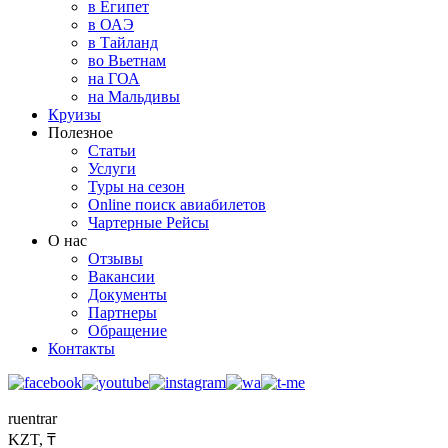
в Египет
в ОАЭ
в Тайланд
во Вьетнам
на ГОА
на Мальдивы
Круизы
Полезное
Статьи
Услуги
Туры на сезон
Online поиск авиабилетов
Чартерные Рейсы
О нас
Отзывы
Вакансии
Документы
Партнеры
Обращение
Контакты
ru
en
tr
ar
KZT, ₸