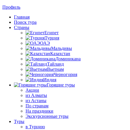
Профиль
Главная
Поиск тура
Страны
Египет
Турция
ОАЭ
Мальдивы
Казахстан
Доминикана
Тайланд
Вьетнам
Черногория
Индия
Горящие туры
Акции
из Алматы
из Астаны
По странам
На праздники
Экскурсионные туры
Туры
в Турцию