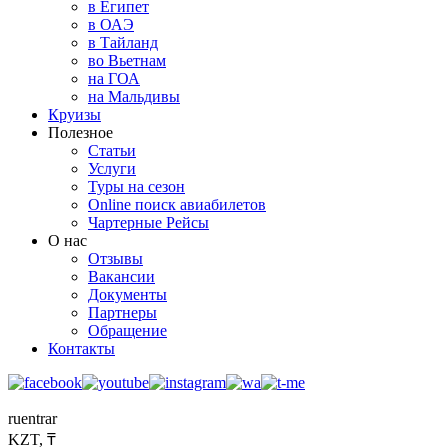
в Египет
в ОАЭ
в Тайланд
во Вьетнам
на ГОА
на Мальдивы
Круизы
Полезное
Статьи
Услуги
Туры на сезон
Online поиск авиабилетов
Чартерные Рейсы
О нас
Отзывы
Вакансии
Документы
Партнеры
Обращение
Контакты
ru
en
tr
ar
KZT, ₸