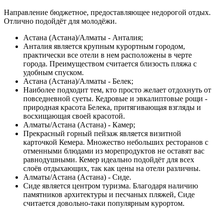
Направление бюджетное, предоставляющее недорогой отдых.
Отлично подойдёт для молодёжи.
Астана (Астана)/Алматы - Анталия;
Анталия является крупным курортным городом,
практически все отели в нем расположены в черте
города. Преимуществом считается близость пляжа с
удобным спуском.
Астана (Астана)/Алматы - Белек;
Наиболее подходит тем, кто просто желает отдохнуть от
повседневной суеты. Кедровые и эвкалиптовые рощи -
природная красота Белека, притягивающая взгляды и
восхищающая своей красотой.
Алматы/Астана (Астана) - Камер;
Прекрасный горный пейзаж является визитной
карточкой Кемера. Множество небольших ресторанов с
отменными блюдами из морепродуктов не оставят вас
равнодушными. Кемер идеально подойдёт для всех
слоёв отдыхающих, так как цены на отели различны.
Алматы/Астана (Астана) - Сиде.
Сиде является центром туризма. Благодаря наличию
памятников архитектуры и песчаных пляжей, Сиде
считается довольно-таки популярным курортом.