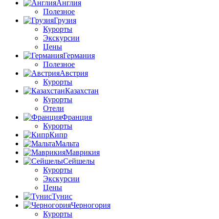
Англия
Полезное
Грузия
Курорты
Экскурсии
Цены
Германия
Полезное
Австрия
Курорты
Казахстан
Курорты
Отели
Франция
Курорты
Кипр
Мальта
Маврикия
Сейшелы
Курорты
Экскурсии
Цены
Тунис
Черногория
Курорты