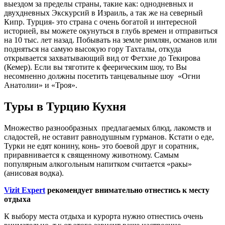
выездом за пределы страны, такие как: однодневных и
двухдневных Экскурсий в Израиль, а так же на северный
Кипр. Турция- это страна с очень богатой и интересной
историей, вы можете окунуться в глубь времен и отправиться
на 10 тыс. лет назад. Побывать на земле римлян, османов или
подняться на самую высокую гору Тахталы, откуда
открывается захватывающий вид от Фетхие до Текирова
(Кемер). Если вы тяготите к феерическим шоу, то Вы
несомненно должны посетить танцевальные шоу «Огни
Анатолии» и «Троя».
Туры в Турцию Кухня
Множество разнообразных предлагаемых блюд, лакомств и
сладостей, не оставит равнодушным гурманов. Кстати о еде,
Турки не едят конину, конь- это боевой друг и соратник,
приравнивается к священному животному. Самым
популярным алкогольным напитком считается «ракы»
(анисовая водка).
Vizit Expert
рекомендует внимательно отнестись к месту
отдыха
К выбору места отдыха и курорта нужно отнестись очень