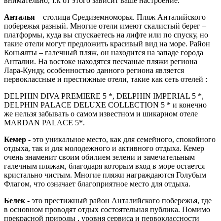
внимательно, т.к от этого зависит ваше настроение.
Анталья
– столица Средиземноморья. Пляж Анталийского
побережья разный. Многие отели имеют скалистый берег –
платформы, куда вы спускаетесь на лифте или по спуску, но
такие отели могут предложить красивый вид на море. Район
Коньялты – галечный пляж, он находится на западе города
Анталии. На востоке находятся песчаные пляжи региона
Лара-Кунду, особенностью данного региона является
первоклассные и престижные отели, такие как сеть отелей :
DELPHIN DIVA PREMIERE 5 *, DELPHIN IMPERIAL 5 *,
DELPHIN PALACE DELUXE COLLECTION 5 * и конечно
же нельзя забывать о самом известном и шикарном отеле
MARDAN PALACE 5*.
Кемер -
это уникальное место, как для семейного, спокойного
отдыха, так и для молодежного и активного отдыха. Кемер
очень знаменит своим обилием зелени и замечательным
галечным пляжам, благодаря которым вход в море остается
кристально чистым. Многие пляжи награждаются Голубым
Флагом, что означает благоприятное место для отдыха.
Белек
- это престижный район Анталийского побережья, где
в основном проводят отдых состоятельная публика. Помимо
прекрасной природы , уровня сервиса и первоклассности