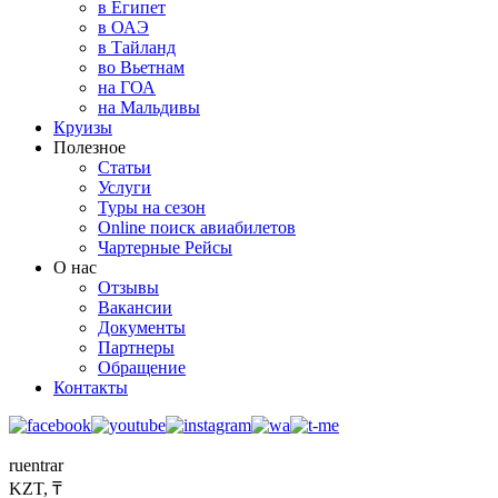
в Египет
в ОАЭ
в Тайланд
во Вьетнам
на ГОА
на Мальдивы
Круизы
Полезное
Статьи
Услуги
Туры на сезон
Online поиск авиабилетов
Чартерные Рейсы
О нас
Отзывы
Вакансии
Документы
Партнеры
Обращение
Контакты
ru
en
tr
ar
KZT, ₸