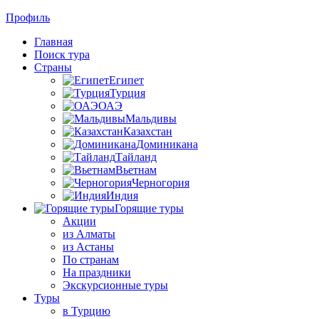
Профиль
Главная
Поиск тура
Страны
Египет
Турция
ОАЭ
Мальдивы
Казахстан
Доминикана
Тайланд
Вьетнам
Черногория
Индия
Горящие туры
Акции
из Алматы
из Астаны
По странам
На праздники
Экскурсионные туры
Туры
в Турцию