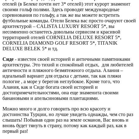
отелей (в Белеке почти нет 3* отелей) этот курорт знаменит
своими гольф полями. Здесь проводят международные
соревнования по гольфу, а так же вы можете встретить
футбольные команды. Отели Белека вас просто очаруют своей
архитектурой – CALISTA LUXURY RESORT 5*, вы
несомненно останетесь довольны сервисом и красивой
территорией отелей CORNELIA DELUXE RESORT 5*,
CORNELIA DIAMOND GOLF RESORT 5*, TITANIK
DELUXE BELEK 5* и тд.
Сиде
- известен своей историей и античными памятниками
архитектуры. Это тихий и спокойный отдых, для любителей
античности и пляжного безмятежного отдыха. Алания –
идеальный вариант для отдыха с детьми, так как пляжи
пологие , а море у берегов неглубокое. Кроме того, что
Алания, как и Сиде богата своей историей и
достопримечательностями, она еще знаменита своими
банановыми и апельсиновыми плантациями.
Можно много и долго говорить про всю красоту и
достоинства Турции, но лучше увидеть однажды, чем сто раз
слышать! Побывав один раз на земле османов, Вас вновь и
вновь будет тянуть в страну, потому как каждый раз, как в
первый раз!