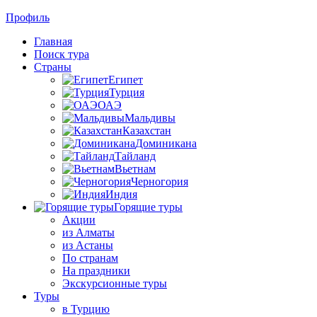
Профиль
Главная
Поиск тура
Страны
Египет
Турция
ОАЭ
Мальдивы
Казахстан
Доминикана
Тайланд
Вьетнам
Черногория
Индия
Горящие туры
Акции
из Алматы
из Астаны
По странам
На праздники
Экскурсионные туры
Туры
в Турцию