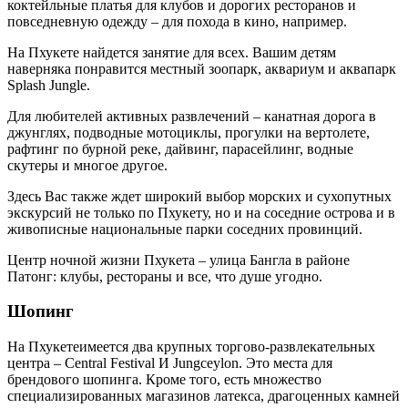
коктейльные платья для клубов и дорогих ресторанов и
повседневную одежду – для похода в кино, например.
На Пхукете найдется занятие для всех. Вашим детям
наверняка понравится местный зоопарк, аквариум и аквапарк
Splash Jungle.
Для любителей активных развлечений – канатная дорога в
джунглях, подводные мотоциклы, прогулки на вертолете,
рафтинг по бурной реке, дайвинг, парасейлинг, водные
скутеры и многое другое.
Здесь Вас также ждет широкий выбор морских и сухопутных
экскурсий не только по Пхукету, но и на соседние острова и в
живописные национальные парки соседних провинций.
Центр ночной жизни Пхукета – улица Бангла в районе
Патонг: клубы, рестораны и все, что душе угодно.
Шопинг
На Пхукетеимеется два крупных торгово-развлекательных
центра – Central Festival И Jungceylon. Это места для
брендового шопинга. Кроме того, есть множество
специализированных магазинов латекса, драгоценных камней