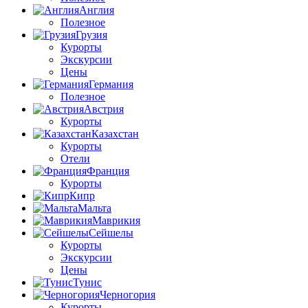
Англия
Полезное
Грузия
Курорты
Экскурсии
Цены
Германия
Полезное
Австрия
Курорты
Казахстан
Курорты
Отели
Франция
Курорты
Кипр
Мальта
Маврикия
Сейшелы
Курорты
Экскурсии
Цены
Тунис
Черногория
Курорты