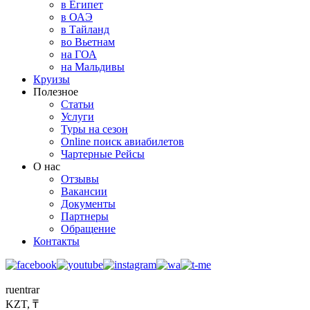
в Египет
в ОАЭ
в Тайланд
во Вьетнам
на ГОА
на Мальдивы
Круизы
Полезное
Статьи
Услуги
Туры на сезон
Online поиск авиабилетов
Чартерные Рейсы
О нас
Отзывы
Вакансии
Документы
Партнеры
Обращение
Контакты
ru
en
tr
ar
KZT, ₸