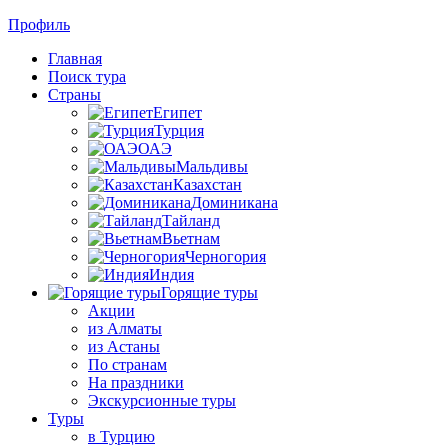
Профиль
Главная
Поиск тура
Страны
Египет
Турция
ОАЭ
Мальдивы
Казахстан
Доминикана
Тайланд
Вьетнам
Черногория
Индия
Горящие туры
Акции
из Алматы
из Астаны
По странам
На праздники
Экскурсионные туры
Туры
в Турцию