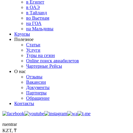
в Египет
в ОАЭ
в Тайланд
во Вьетнам
на ГОА
на Мальдивы
Круизы
Полезное
Статьи
Услуги
Туры на сезон
Online поиск авиабилетов
Чартерные Рейсы
О нас
Отзывы
Вакансии
Документы
Партнеры
Обращение
Контакты
ru
en
tr
ar
KZT, ₸