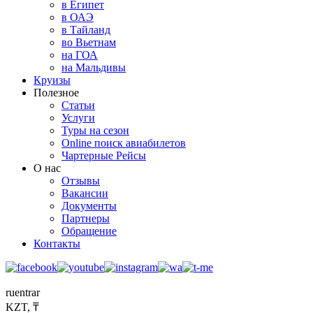
в Египет
в ОАЭ
в Тайланд
во Вьетнам
на ГОА
на Мальдивы
Круизы
Полезное
Статьи
Услуги
Туры на сезон
Online поиск авиабилетов
Чартерные Рейсы
О нас
Отзывы
Вакансии
Документы
Партнеры
Обращение
Контакты
ru
en
tr
ar
KZT, ₸