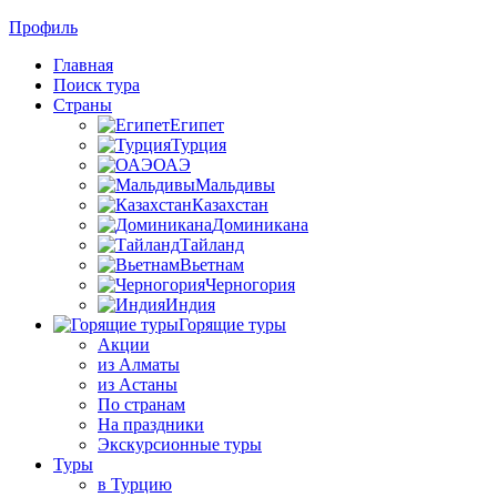
Профиль
Главная
Поиск тура
Страны
Египет
Турция
ОАЭ
Мальдивы
Казахстан
Доминикана
Тайланд
Вьетнам
Черногория
Индия
Горящие туры
Акции
из Алматы
из Астаны
По странам
На праздники
Экскурсионные туры
Туры
в Турцию