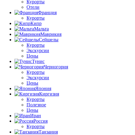
Курорты
Отели
Франция
Курорты
Кипр
Мальта
Маврикия
Сейшелы
Курорты
Экскурсии
Цены
Тунис
Черногория
Курорты
Экскурсии
Цены
Япония
Киргизия
Курорты
Полезное
Цены
Иран
Россия
Курорты
Танзания