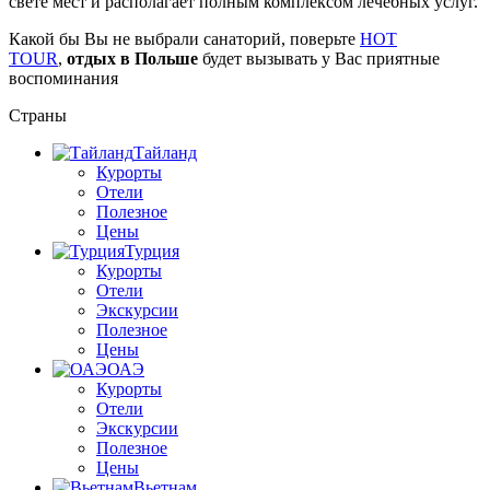
свете мест и располагает полным комплексом лечебных услуг.
Какой бы Вы не выбрали санаторий, поверьте
HOT
TOUR
,
отдых в Польше
будет вызывать у Вас приятные
воспоминания
Страны
Тайланд
Курорты
Отели
Полезное
Цены
Турция
Курорты
Отели
Экскурсии
Полезное
Цены
ОАЭ
Курорты
Отели
Экскурсии
Полезное
Цены
Вьетнам