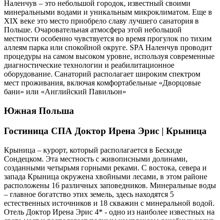
Наленчув – это небольшой городок, известный своими
минеральными водами и уникальным микроклиматом. Еще в
XIX веке это место приобрело славу лучшего санатория в
Польше. Очаровательная атмосфера этой небольшой
местности особенно чувствуется во время прогулок по тихим
аллеям парка или спокойной округе. SPA Наленчув проводит
процедуры на самом высоком уровне, используя современные
диагностические технологии и реабилитационное
оборудование. Санаторий располагает широким спектром
мест проживания, включая комфортабельные «Дворцовые
бани» или «Английский Павильон»
Южная Польша
Гостиница СПА Доктор Ирена Эрис | Крыница
Крыница – курорт, который располагается в Бескиде
Сондецком. Эта местность с живописными долинами,
созданными четырьмя горными реками. С востока, севера и
запада Крыница окружена хвойными лесами, в этом районе
расположены 16 различных заповедников. Минеральные воды
– главное богатство этих земель, здесь находятся 5
естественных источников и 18 скважин с минеральной водой.
Отель Доктор Ирена Эрис 4* - одно из наиболее известных на