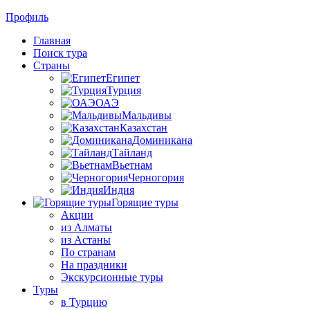
Профиль
Главная
Поиск тура
Страны
Египет
Турция
ОАЭ
Мальдивы
Казахстан
Доминикана
Тайланд
Вьетнам
Черногория
Индия
Горящие туры
Акции
из Алматы
из Астаны
По странам
На праздники
Экскурсионные туры
Туры
в Турцию