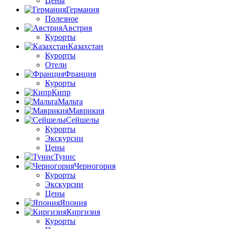
Цены
Германия
Полезное
Австрия
Курорты
Казахстан
Курорты
Отели
Франция
Курорты
Кипр
Мальта
Маврикия
Сейшелы
Курорты
Экскурсии
Цены
Тунис
Черногория
Курорты
Экскурсии
Цены
Япония
Киргизия
Курорты