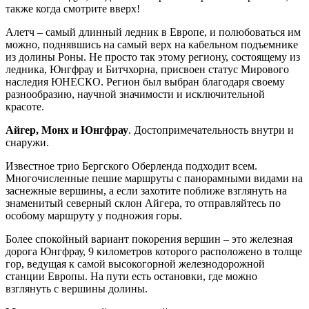
также когда смотрите вверх!
Алетч – самый длинный ледник в Европе, и полюбоваться им
можно, поднявшись на самый верх на кабельном подъемнике
из долины Роны. Не просто так этому региону, состоящему из
ледника, Юнгфрау и Битчхорна, присвоен статус Мирового
наследия ЮНЕСКО. Регион был выбран благодаря своему
разнообразию, научной значимости и исключительной
красоте.
Айгер, Монх и Юнгфрау
. Достопримечательность внутри и
снаружи.
Известное трио Бергского Оберленда подходит всем.
Многочисленные пешие маршруты с панорамными видами на
заснежные вершины, а если захотите поближе взглянуть на
знаменитый северный склон Айгера, то отправляйтесь по
особому маршруту у подножия горы.
Более спокойный вариант покорения вершин – это железная
дорога Юнгфрау, 9 километров которого расположено в толще
гор, ведущая к самой высокогорной железнодорожной
станции Европы. На пути есть остановки, где можно
взглянуть с вершины долины.