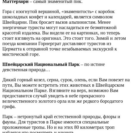
Маттерхорн
– самый знаменитый пик.
Гора с изогнутой вершиной, «знаменитость» с коробок
шоколадных конфет и календарей, является символом
Швейцарии. Пик бросает вызов альпинистам. Менее
энергичные туристы могут насладиться ее безмятежной
красотой издалека. Вы видели ее на картинках, но теперь
стоит взглянуть на оригинал. Это стоит того. Зимой и летом
поезда компании Горнерграт доставляют туристов из
Церматта к отправной точке незабываемых экскурсий к
мистической горе.
Швейцарский Национальный Парк
– по истине
девственная природа…
Дикий горный козел, серна, сурок, олень, если Вам повезет на
пути, Вы можете встретить этих животных в Швейцарском
Национальном Парке. Взгляните на верх, возможно Вам
предоставится случай увидеть в небе прекрасного
величественного золотого орла или же редкого бородатого
грифа.
Парк – нетронутый край естественной природы, флоры и
фауны. Для туристов в Парке имеются специальные
проложенные тропы. Но и на этих 80 километрах троп
найдется что посмотреть и изучить.