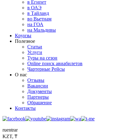
в Египет
в ОАЭ
в Тайланд
во Вьетнам
на ГОА
на Мальдивы
Круизы
Полезное
Статьи
Услуги
Туры на сезон
Online поиск авиабилетов
Чартерные Рейсы
О нас
Отзывы
Вакансии
Документы
Партнеры
Обращение
Контакты
ru
en
tr
ar
KZT, ₸