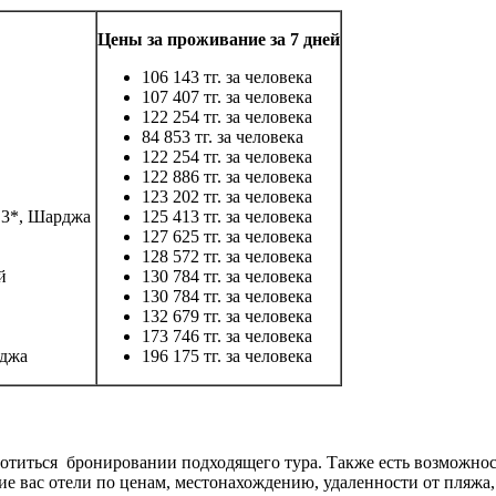
Цены за проживание за 7 дней
106 143 тг. за человека
107 407 тг. за человека
122 254 тг. за человека
84 853 тг. за человека
122 254 тг. за человека
122 886 тг. за человека
123 202 тг. за человека
3*, Шарджа
125 413 тг. за человека
127 625 тг. за человека
128 572 тг. за человека
ай
130 784 тг. за человека
130 784 тг. за человека
132 679 тг. за человека
173 746 тг. за человека
джа
196 175 тг. за человека
ботиться бронировании подходящего тура. Также есть возможност
е вас отели по ценам, местонахождению, удаленности от пляжа,