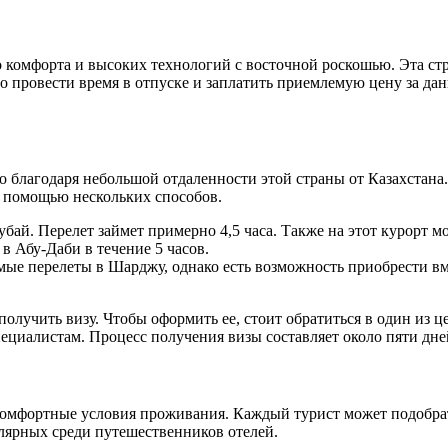
 комфорта и высоких технологий с восточной роскошью. Эта ст
 провести время в отпуске и заплатить приемлемую цену за дан
о благодаря небольшой отдаленности этой страны от Казахстан
с помощью нескольких способов.
ай. Перелет займет примерно 4,5 часа. Также на этот курорт мо
в Абу-Даби в течение 5 часов.
ямые перелеты в Шарджу, однако есть возможность приобрести вме
олучить визу. Чтобы оформить ее, стоит обратиться в один из ц
пециалистам. Процесс получения визы составляет около пяти дне
омфортные условия проживания. Каждый турист может подобрать
лярных среди путешественников отелей.