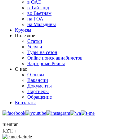
в ОАЭ
в Тайланд
во Вьетнам
на ГОА
на Мальдивы
Круизы
Полезное
Статьи
Услуги
Туры на сезон
Online поиск авиабилетов
Чартерные Рейсы
О нас
Отзывы
Вакансии
Документы
Партнеры
Обращение
Контакты
ru
en
tr
ar
KZT, ₸