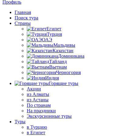
Профиль
Главная
Поиск тура
Страны
Египет
Турция
ОАЭ
Мальдивы
Казахстан
Доминикана
Тайланд
Вьетнам
Черногория
Индия
Горящие туры
Акции
из Алматы
из Астаны
По странам
На праздники
Экскурсионные туры
Туры
в Турцию
в Египет