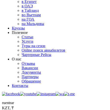
в Египет
в ОАЭ
в Тайланд
во Вьетнам
на ГОА
на Мальдивы
Круизы
Полезное
Статьи
Услуги
Туры на сезон
Online поиск авиабилетов
Чартерные Рейсы
О нас
Отзывы
Вакансии
Документы
Партнеры
Обращение
Контакты
ru
en
tr
ar
KZT, ₸