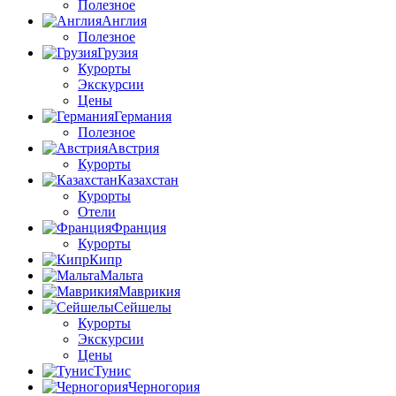
Полезное
Англия
Полезное
Грузия
Курорты
Экскурсии
Цены
Германия
Полезное
Австрия
Курорты
Казахстан
Курорты
Отели
Франция
Курорты
Кипр
Мальта
Маврикия
Сейшелы
Курорты
Экскурсии
Цены
Тунис
Черногория