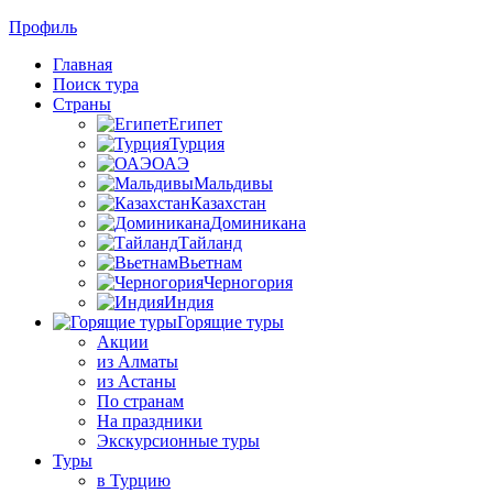
Профиль
Главная
Поиск тура
Страны
Египет
Турция
ОАЭ
Мальдивы
Казахстан
Доминикана
Тайланд
Вьетнам
Черногория
Индия
Горящие туры
Акции
из Алматы
из Астаны
По странам
На праздники
Экскурсионные туры
Туры
в Турцию