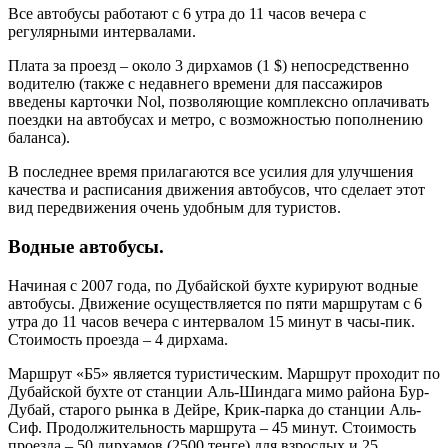
Все автобусы работают с 6 утра до 11 часов вечера с
регулярными интервалами.
Плата за проезд – около 3 дирхамов (1 $) непосредственно
водителю (также с недавнего времени для пассажиров
введены карточки Nol, позволяющие комплексно оплачивать
поездки на автобусах и метро, с возможностью пополнению
баланса).
В последнее время прилагаются все усилия для улучшения
качества и расписания движения автобусов, что сделает этот
вид передвижения очень удобным для туристов.
Водные автобусы.
Начиная с 2007 года, по Дубайской бухте курируют водные
автобусы. Движение осуществляется по пяти маршрутам с 6
утра до 11 часов вечера с интервалом 15 минут в часы-пик.
Стоимость проезда – 4 дирхама.
Маршрут «Б5» является туристическим. Маршрут проходит по
Дубайской бухте от станции Аль-Шиндага мимо района Бур-
Дубай, старого рынка в Дейре, Крик-парка до станции Аль-
Сиф. Продолжительность маршрута – 45 минут. Стоимость
проезда – 50 дирхамов (2500 тенге) для взрослых и 25