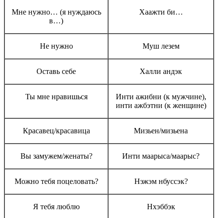
Мне нужно… (я нуждаюсь
Хаажти би…
в…)
Не нужно
Муш лезем
Оставь себе
Халли андэк
Ты мне нравишься
Инти ажибни (к мужчине),
инти ажбэтни (к женщине)
Красавец/красавица
Мизьен/мизьена
Вы замужем/женаты?
Инти маарыса/маарыс?
Можно тебя поцеловать?
Нэжэм нбуссэк?
Я тебя люблю
Нхэббэк