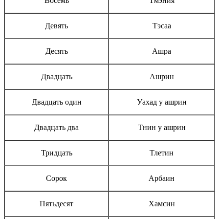
Восемь
Тмэния
Девять
Тэсаа
Десять
Ашра
Двадцать
Ашрин
Двадцать один
Уахад у ашрин
Двадцать два
Тнин у ашрин
Тридцать
Тлетин
Сорок
Арбаин
Пятьдесят
Хамсин