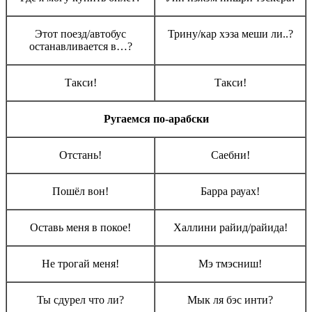
Этот поезд/автобус
Трину/кар хэза меши ли..?
останавливается в…?
Такси!
Такси!
Ругаемся по-арабски
Отстань!
Саебни!
Пошёл вон!
Барра рауах!
Оставь меня в покое!
Халлини райид/райида!
Не трогай меня!
Мэ тмэсниш!
Ты сдурел что ли?
Мык ля бэс инти?