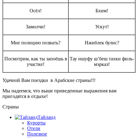
Осёл!
Бхим!
Замолчи!
Ускут!
Мне полицию позвать?
Нжиблек булис?
Посмотрим, как ты запоёшь в
Тау ншуфу ш’беш тахки филь-
участке!
мэрказ!
Удачной Вам поездки в Арабские страны!!!
Мы надеемся, что выше приведенные выражения вам
пригодятся в отдыхе!
Страны
Тайланд
Курорты
Отели
Полезное