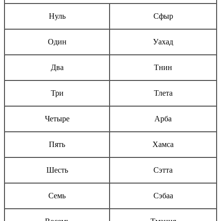
Нуль
Сфыр
Один
Уахад
Два
Тнин
Три
Тлета
Четыре
Арба
Пять
Хамса
Шесть
Сэтта
Семь
Сэбаа