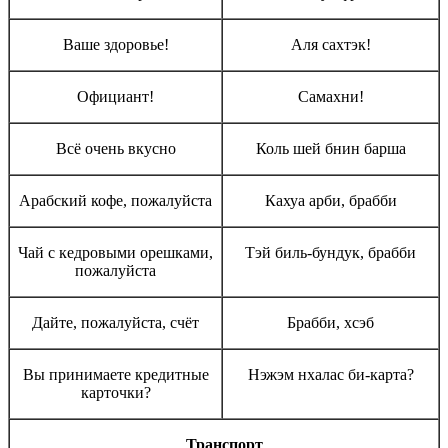
Ваше здоровье!
Аля сахтэк!
Официант!
Самахни!
Всё очень вкусно
Коль шей бнин барша
Арабский кофе, пожалуйста
Кахуа арби, брабби
Чай с кедровыми орешками,
Тэй биль-бундук, брабби
пожалуйста
Дайте, пожалуйста, счёт
Брабби, хсэб
Вы принимаете кредитные
Нэжэм нхалас би-карта?
карточки?
Транспорт