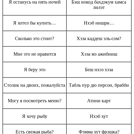
Я останусь на пять ночей
Бэш нокод бахдэкум хамса
лилэт
Я хотел бы купить…
Нхэб нишри…
Сколько это стоит?
Хэза каддеш эль-сом?
Мне это не нравится
Хэза мэ ажибниш
Я беру это
Беш нхэз хэза
Столик на двоих, пожалуйста
Табль пур дю персон, брабби
Могу я посмотреть меню?
Атини карт
Я хочу рыбу
Нхэб хут
Есть свежая рыба?
Фэмма хут фрэшка?