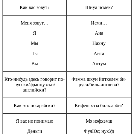
Как вас зовут?
Шнуа исмек?
Меня зовут…
Исми…
Я
Ана
Мы
Нахну
Ты
Анта
Вы
Антум
Кто-нибудь здесь говорит по-
Фэмма шкун йиткелем би-
русски/французски/
руси/биль-инглизи?
английски?
Как это по-арабски?
Кифеш хэза биль-арби?
Я вас не понимаю
Мэ нэфхэмш
Деньги
ФулЮс; нукУд