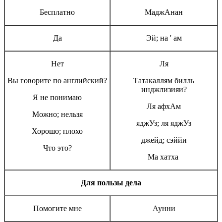
Бесплатно
МаджАнан
Да
Эй; на ' ам
Нет
Ля
Вы говорите по английский?
Татакаллям билль
инджлизияи?
Я не понимаю
Ля афхАм
Можно; нельзя
яджУз; ля яджУз
Хорошо; плохо
джейд; сэййи
Что это?
Ма хатха
Для пользы дела
Помогите мне
Аунни