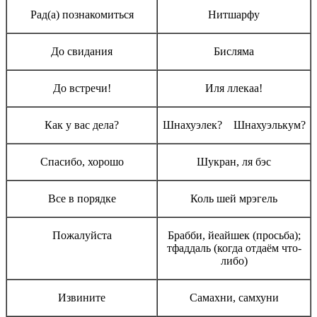
Рад(а) познакомиться
Нитшарфу
До свидания
Бисляма
До встречи!
Иля ллекаа!
Как у вас дела?
Шнахуэлек? Шнахуэлькум?
Спасибо, хорошо
Шукран, ля бэс
Все в порядке
Коль шей мрэгель
Пожалуйста
Брабби, йеайшек (просьба);
тфаддаль (когда отдаём что-
либо)
Извините
Самахни, самхуни