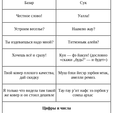
Базар
Сук
Честное слово!
Уалла!
Устроим веселье?
Наамлю жау?
Ты издеваешься надо мной?
Титмэньяк алейя?
Хочешь всё и сразу!
Кун — фэ йакун! (дословно
«скажи „будь!“ — и будет»)
Твой ковер плохого качества,
Муш бэхи йесэр зэрбия мтак,
дай скидку
амелли ремиз.
Я только что видела там такой
Тау-тау р’ит нафс эз-зэрбия у
же ковер и он стоил дешевле
сомха архас
Цифры и числа