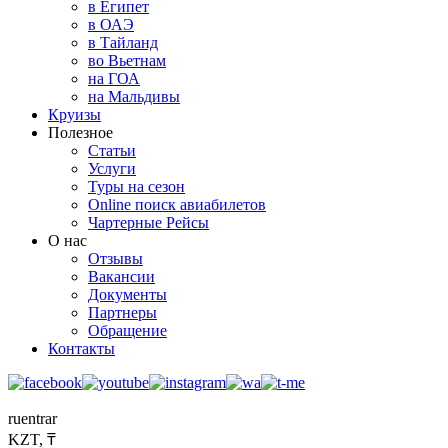
в Египет
в ОАЭ
в Тайланд
во Вьетнам
на ГОА
на Мальдивы
Круизы
Полезное
Статьи
Услуги
Туры на сезон
Online поиск авиабилетов
Чартерные Рейсы
О нас
Отзывы
Вакансии
Документы
Партнеры
Обращение
Контакты
ru
en
tr
ar
KZT, ₸