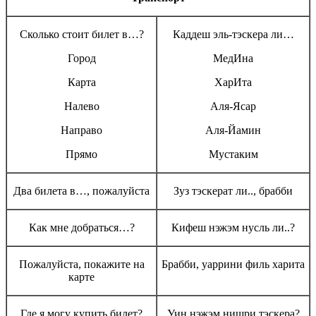
Сколько стоит билет в…?
Каддеш эль-тэскера ли…
Город
МедИна
Карта
ХарИта
Налево
Аля-Ясар
Направо
Аля-Йамин
Прямо
Мустаким
Два билета в…, пожалуйста
Зуз тэскерат ли.., брабби
Как мне добраться…?
Кифеш нэжэм нусль ли..?
Пожалуйста, покажите на
Брабби, уаррини филь харита
карте
Где я могу купить билет?
Уин нэжэм нишри тэскера?