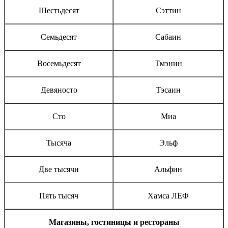
Шестьдесят
Сэттин
Семьдесят
Сабаин
Восемьдесят
Тмэнин
Девяносто
Тэсаин
Сто
Миа
Тысяча
Эльф
Две тысячи
Альфин
Пять тысяч
Хамса ЛЕФ
Магазины, гостиницы и рестораны