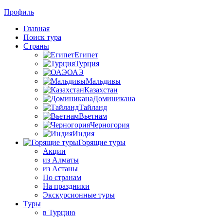
Профиль
Главная
Поиск тура
Страны
Египет
Турция
ОАЭ
Мальдивы
Казахстан
Доминикана
Тайланд
Вьетнам
Черногория
Индия
Горящие туры
Акции
из Алматы
из Астаны
По странам
На праздники
Экскурсионные туры
Туры
в Турцию