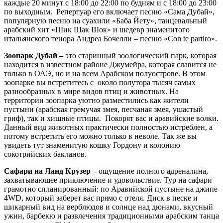
каждые 20 минут с 18:00 до 22:00 по будням и с 18:00 до 23:00
по выходным. Репертуар его включает песню «Сама Дубай»,
популярную песню на суахили «Баба Йету», танцевальный
арабский хит «Шик Шак Шок» и шедевр знаменитого
итальянского тенора Андреа Бочелли – песню «Con te partiro».
Зоопарк Дубай –
это старинный зоологический парк, которая
находится в известном районе Джумейра, которая славится не
только в ОАЭ, но и на всем Арабском полуострове. В этом
зоопарке вы встретитесь с около полутора тысяч самых
разнообразных в мире видов птиц и животных. На
территории зоопарка уютно разместились как жители
пустыни (арабская гремучая змея, песчаная змея, ушастый
гриф), так и хищные птицы. Покорят вас и аравийские волки.
Данный вид животных практически полностью истреблен, а
потому встретить его можно только в неволе. Так же вы
увидеть тут знаменитую кошку Гордону и колонию
сокотрийских бакланов.
Сафари на Ланд Крузер –
ощущение полного адреналина,
захватывающее приключение и удовольствие. Тур на сафари
грамотно спланированный: по Аравийской пустыне на джипе
4WD, который заберет вас прямо с отеля. Диск в песке и
шикарный вид на верблюдов и солнце над дюнами, вкусный
ужин, барбекю и развлечения традиционными арабским танца