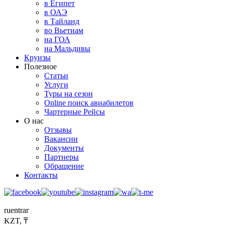
в Египет
в ОАЭ
в Тайланд
во Вьетнам
на ГОА
на Мальдивы
Круизы
Полезное
Статьи
Услуги
Туры на сезон
Online поиск авиабилетов
Чартерные Рейсы
О нас
Отзывы
Вакансии
Документы
Партнеры
Обращение
Контакты
ru
en
tr
ar
KZT, ₸