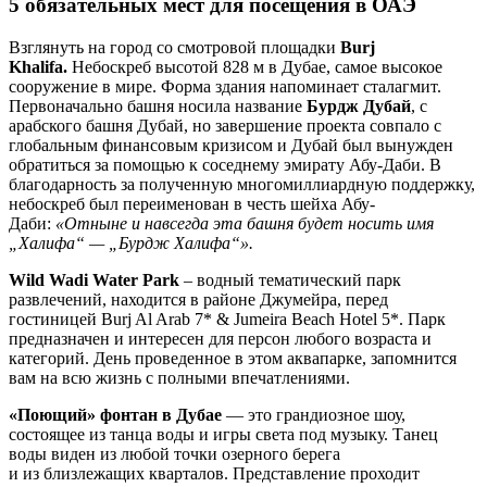
5 обязательных мест для посещения в ОАЭ
Взглянуть на город со смотровой площадки
Burj
Khalifa.
Небоскреб высотой 828 м в Дубае, самое высокое
сооружение в мире. Форма здания напоминает сталагмит.
Первоначально башня носила название
Бурдж Дубай
, с
арабского башня Дубай, но завершение проекта совпало с
глобальным финансовым кризисом и Дубай был вынужден
обратиться за помощью к соседнему эмирату Абу-Даби. В
благодарность за полученную многомиллиардную поддержку,
небоскреб был переименован в честь шейха Абу-
Даби:
«Отныне и навсегда эта башня будет носить имя
„Халифа“ — „Бурдж Халифа“».
Wild Wadi Water Park
– водный тематический парк
развлечений, находится в районе Джумейра, перед
гостиницей Burj Al Arab 7* & Jumeira Beach Hotel 5*. Парк
предназначен и интересен для персон любого возраста и
категорий. День проведенное в этом аквапарке, запомнится
вам на всю жизнь с полными впечатлениями.
«Поющий» фонтан в Дубае
— это грандиозное шоу,
состоящее из танца воды и игры света под музыку. Танец
воды виден из любой точки озерного берега
и из близлежащих кварталов. Представление проходит