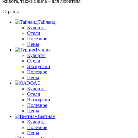
живота, также Shisha – для любителя.
Страны
Тайланд
Курорты
Отели
Полезное
Цены
Турция
Курорты
Отели
Экскурсии
Полезное
Цены
ОАЭ
Курорты
Отели
Экскурсии
Полезное
Цены
Вьетнам
Курорты
Полезное
Цены