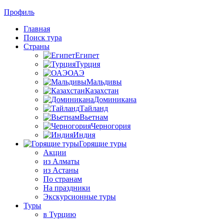
Профиль
Главная
Поиск тура
Страны
Египет
Турция
ОАЭ
Мальдивы
Казахстан
Доминикана
Тайланд
Вьетнам
Черногория
Индия
Горящие туры
Акции
из Алматы
из Астаны
По странам
На праздники
Экскурсионные туры
Туры
в Турцию